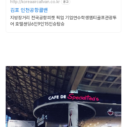
http://koreaaircallvan.co.kr
광고
김포 인천공항콜밴
지방장거리 전국공항피켓 픽업 기업연수학생엠티골프관광투
어 호텔샌딩6인9인15인승탑승