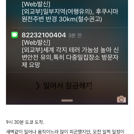
9시 30분 도쿄 도착.
새벽같이 일어나 움직이느라 많이 피곤했지만, 오전 일찍 일정이