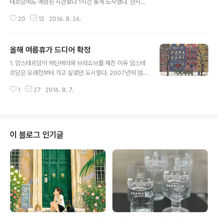
테르담에도 예정된 시간보다 1시간 늦게 도착했다. 한시간
쯤이야... 싶지만 시간대에 따라 이 한시간은 치명적일 수도
20
13
2016. 8. 26.
있어서, 공항에서 기차를 타고 암스테르담 센트럴에 도착
해보니 밤 9시가 넘은 시간, 트램 티켓을 판매하는 직원은
퇴근한 뒤였다. 편히 이동 가능한 공항-호텔 간 셔틀이 17
올해 여름휴가 드디어 확정
유로인데, 8.1유로를 들여야하는-크게 차이 나지 않지만
글 내용
훨씬 불편한-대중교통편으로 직접 호텔에 찾아가기로 마
1. 암스테르담이 에딘버러와 브라쇼브를 제친 이유 암스테
음 먹은 건 중앙역에 들려 다음날부터 사용할 교통 7일권
르담은 오래전부터 가고 싶었던 도시였다. 2007년에 엄마
을 구입할 생각이었기 때문이다. 그치만 대한항공 연착으
랑 같이 파리에 가기 전, 파리와 암스테르담을 놓고 굉장히
로 망했어요. 공항 활주로가 붐벼서 그런 거니 대한항공 잘
1
27
2016. 8. 7.
많은 고민을 하기도 했었다. 주위 사람들의 반응은 "아니
못은 아니지만. 덥디 더운 중앙역에서 교통권을 사기 위헤
두 도시가 비교가 돼? 파리와 런던도 아니고 말이야..." 였
헤매다가 포기하고 일단 호텔..
지만 말이다. 엄마는 두 곳 모두 예전에 다녀온 지라 어디든
상관없다고 했었고, 결국 나는 좀 더 무난한 파리를 선택했
다. 그때 그 파리 여행은 즐거웠지만, 그래도 암스테르담에
이 블로그 인기글
가지 못한 것이 두고두고 아쉬웠었다. 그러다 10년이 지난
이제서야 암스테르담에 가기로 전격 결정. 그 사이에 유럽
을 6번이나 다녀왔는데도 아직도 가지 못한 건 너무하다는
생각이 들었다. 좋든 나쁘든 10년동안 가고 싶어했으면 가
는 게 맞다고 본..