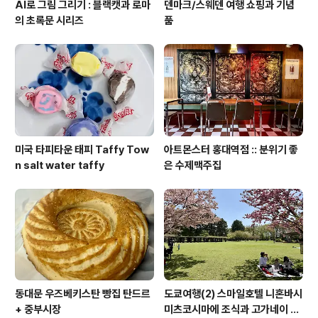
AI로 그림 그리기 : 블랙캣과 로마
덴마크/스웨덴 여행 쇼핑과 기념
의 초록문 시리즈
품
미국 타피타운 태피 Taffy Tow
아트몬스터 홍대역점 :: 분위기 좋
n salt water taffy
은 수제맥주집
동대문 우즈베키스탄 빵집 탄드르
도쿄여행(2) 스마일호텔 니혼바시
+ 중부시장
미츠코시마에 조식과 고가네이 공