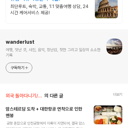
최단루트, 숙박, 교통, 1:1 맞춤여행 상담, 24
시간 케어서비스 제공!
로그 정보
wanderlust
여행, 맛난 것, 사진, 음악, 장난감, 찻잔 그리고 일상의 소소한
기록
구독하기
더보기
외국 돌아다니기/2016.08 The Netherlands
의 다른 글
암스테르담 도착 + 대한항공 연착으로 인한
멘붕
글 내용
​​​​ 공항 혼잡으로 인천공항에서 이륙이 지연되어, 결국 암스