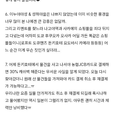
6. 이누야마성 & 성하마을은 나쁘지 않았는데 이미 비슷한 풍경을
너무 많이 본 나에겐 큰 감흥은 없달까.
그리고 리멘트를 찾느라 나고야역과 사카에의 쇼핑몰을 죄다 뒤지
고 다녔는데 어차피 도쿄 후쿠오카 오사카 어딜 가든 똑같은 쇼핑
몰들이니(로프트 도큐핸즈 돈키호테 요도바시 카메라 등등등) 어
느 순간 이게 무슨 짓인가 싶더라...
7. 어제 돈키호테에서 물건을 사고 나서야 농협JCB카드로 결제하
면 30% 캐쉬백 해준다는 무서운 사실을 알게 되었다. 오늘 다시
찾아갔더니 원래 산 물건들을 가져와야 카드 결제 취소 후 재결제
가 가능하다고...ㅠ
우리나란 요즘 실물 안가져가도 취소 후 재결제 되길래 혹시나하
고 물어봤지만 역시 일본이 그럴리가 없지. 아무튼 괜히 시간과 체
력만 낭비했다ㅠ