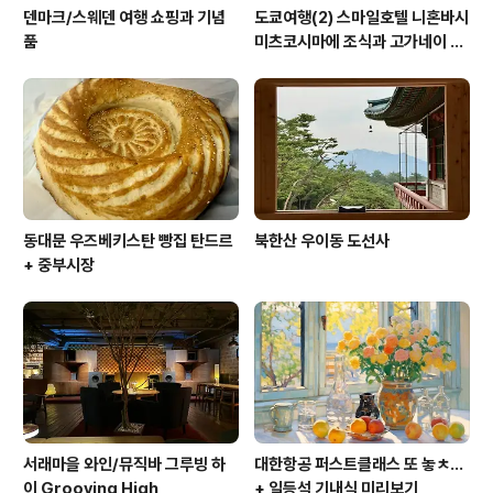
덴마크/스웨덴 여행 쇼핑과 기념
도쿄여행(2) 스마일호텔 니혼바시
품
미츠코시마에 조식과 고가네이 공
원 겹벚꽃 (코가네이 공원)
동대문 우즈베키스탄 빵집 탄드르
북한산 우이동 도선사
+ 중부시장
서래마을 와인/뮤직바 그루빙 하
대한항공 퍼스트클래스 또 놓ㅊ...
이 Grooving High
+ 일등석 기내식 미리보기