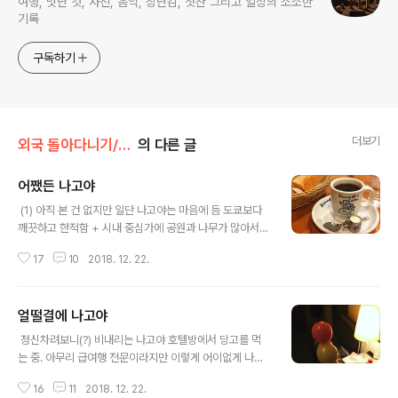
여행, 맛난 것, 사진, 음악, 장난감, 찻잔 그리고 일상의 소소한
기록
구독하기
더보기
외국 돌아다니기/2018.12 Nagoya
의 다른 글
어쨌든 나고야
글 내용
​ (1) 아직 본 건 없지만 일단 나고야는 마음에 듬 도쿄보다
깨끗하고 한적함 + 시내 중심가에 공원과 나무가 많아서인
지 살짝 뉴욕 느낌도 남. (2) 새삼스럽긴 하지만 사람들도
17
10
2018. 12. 22.
친절함+_+ (3) 호텔은 놀라울 정도로 낡았음. 일본에서 묵
은 호텔들 중 제일 후짐. 솔직히 3성급 일본 호텔이 이렇게
후즐근할 수 있다니 믿기지 않고요... 그래도 공항 접근성과
얼떨결에 나고야
직원 친절도는 훌륭함. (4) 어디 갈지 전혀 알아보지 못하
글 내용
고 온데다 비가 오고 몸 상태도 별로라 약간 멘붕 상태임.
​ 정신차려보니(?) 비내리는 나고야 호텔방에서 당고를 먹
비행기에서 "걍 맛난 거 먹고 쇼핑이나 하고 가지 뭐" 생각
는 중. 아무리 급여행 전문이라지만 이렇게 어이없게 나고
하긴 했는데 "맛난 걸" 찾아볼 기운도 "쇼핑 할" 기력도 없
야에 오게 될 줄은 몰랐다. 당장 내일 계획 전혀 없고, 처음
는 게 문제. 예쁜 건 많은데 돌아다니는 도중 카메라만으로
16
11
2018. 12. 22.
온 도시라 아는 것도 없고, 거기다 하루종일 비소식ㅠ 난감