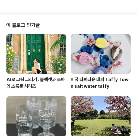
도 무거워서 짐을 늘리고 싶지 않다. 이러고 서울 가서..
하지만, 일단 자고 생각해야지...ㅋ 어떻게든 되겠지 뭐;;
이 블로그 인기글
AI로 그림 그리기 : 블랙캣과 로마
미국 타피타운 태피 Taffy Tow
의 초록문 시리즈
n salt water taffy