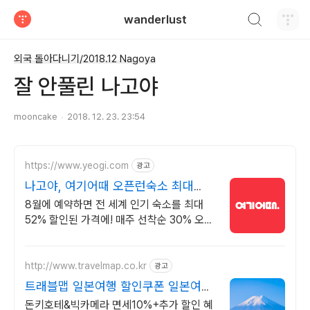
검색하기
wanderlust
티스토리
외국 돌아다니기/2018.12 Nagoya
잘 안풀린 나고야
mooncake
2018. 12. 23. 23:54
https://www.yeogi.com
광고
나고야, 여기어때 오픈런숙소 최대
81% 할인
8월에 예약하면 전 세계 인기 숙소를 최대
52% 할인된 가격에! 매주 선착순 30% 오픈
런 할인까지, 지금 최저가로 숙소 예약하기
http://www.travelmap.co.kr
광고
트래블맵 일본여행 할인쿠폰 일본여행
필수 쿠폰 다운가능
돈키호테&빅카메라 면세10%+추가 할인 혜