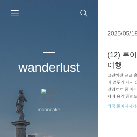
2025/05/19
(12) 
wanderlust
여행
코펜하겐 근교 훔르
아 엄두가 나지 
것임ㅎㅎ 한 마디
지어 음악 공연도
나 뮤지엄에 들어
외국 돌아다니기/202
mooncake