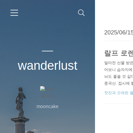
2025/06/15
랄프 로
wanderlust
얼마전 선물 받은
어보니 습자지에
놔도 좋을 것 같
중국산. 접시에 
듯 카네수즈나 시
찻잔과 오래된 
mooncake