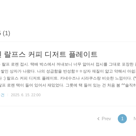
 (1)
렌 랄프스 커피 디저트 플레이트
 랄프 로렌 접시. 택배 박스에서 꺼내보니 너무 얇아서 접시를 그대로 포장한 
 쌓인 상자가 나왔다. 나의 성급함을 반성함ㅎㅎ상자 재질이 얇고 약해서 아쉽
다 :) 랄프스 커피 디저트 플레이트. 카네수즈나 시라쿠스랑 비슷한 느낌이다. 
랄프 로렌 택이 들어 있어서 재밌었다. 그릇에 택 들어 있는 건 처음 봄 ^^솔직
라쿠스로 충분히 대체 가능) 선물로 받아서 매우 즐겁고 기뻤다. 오래오래 잘 
물건
2025. 6. 15. 22:00
Prev
1
N