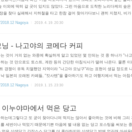
숲 이외에 딱히 갈 곳이 있지도 않았다. 그런 마음으로 도착한 노리다케의 숲
장을 찾다 실패해서 지하철을 타고 한참 걸어 찾아가다보니 괜히 지쳤지, 비가
도착한 시간이 애매해서 전시관을 입장하는 것도 포기,듣던대로 아울렛 코너는 워
18.12 Nagoya
2019. 4. 19. 20:30
장..
닝 - 나고야의 코메다 커피
는 것이 거의 없는 와중에 확실하게 알고 있었던 몇 안되는 것 중 하나가 "
하는 것 만으로도 토스트, 계란 등의 간단한 아침식사가 딸려 나온다. 물론 이
트 경쟁이 유독 치열했던 지역이라 "나고야 모닝구"라는 표현이 생길 정도로
워낙 일본의 오래된 카페들, "킷사텐"을 좋아하기도 하고 여행지에서 먹는 아
고야에서 맞는 세번의 아침 모두 각각 다른 카페에 가서 나고야 모닝을 맛볼테
18.12 Nagoya
2019. 1. 15. 23:30
패ㅎ..
 이누야마에서 먹은 당고
하는데그렇다고 또 굳이 찾아다니며 먹지는 않아서 좋아하는 것에 비해 그리 
를 세번이나 먹었기 때문에기쁜 마음에 별 내용 없는 당고 포스팅을 써보는 중
다 먹은 삼색당고.간장소스 당고를 더 좋아하지만 삼색당고 밖에 없길래 아쉬운