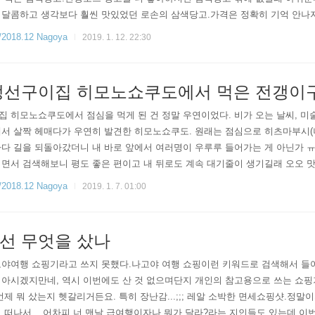
달콤하고 생각보다 훨씬 맛있었던 로손의 삼색당고.가격은 정확히 기억 안나지만
가 촉촉히 내리는 밤나고야 호텔에서 먹는 당고,특별할 것 하나 없는데 당고 하
18.12 Nagoya
2019. 1. 12. 22:30
나머지 ..
생선구이집 히모노쇼쿠도에서 먹은 전갱이
 히모노쇼쿠도에서 점심을 먹게 된 건 정말 우연이었다. 비가 오는 날씨, 
해서 살짝 헤매다가 우연히 발견한 히모노쇼쿠도. 원래는 점심으로 히츠마부시(
다 길을 되돌아갔더니 내 바로 앞에서 여러명이 우루루 들어가는 게 아닌가 
면서 검색해보니 평도 좋은 편이고 내 뒤로도 계속 대기줄이 생기길래 오오 
떤 생선을 먹을까 치열한 고민의 시간을 가졌다. 이집 No.1이라는 고등어구
18.12 Nagoya
2019. 1. 7. 01:00
좋아하는 생선..
선 무엇을 샀나
고야여행 쇼핑기라고 쓰지 못했다.나고야 여행 쇼핑이런 키워드로 검색해서 들
 아시겠지만네, 역시 이번에도 산 것 없으며단지 개인의 참고용으로 쓰는 쇼
언제 뭐 샀는지 헷갈리거든요. 특히 장난감...;;; 레알 소박한 면세쇼핑샷.정
 떠나서... 어차피 너 맨날 급여행이자나 뭐가 달라?라는 지인들도 있는데 