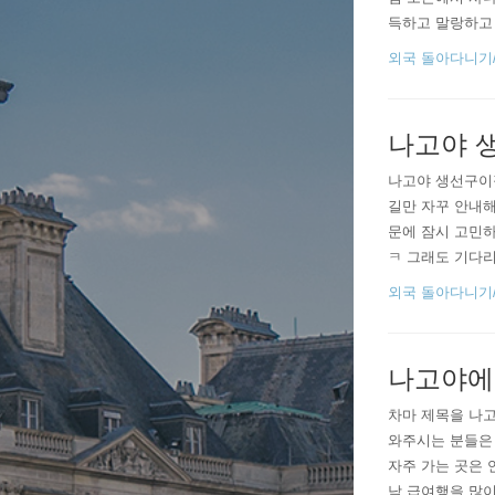
득하고 말랑하고 
이다!!! 겨울비
외국 돌아다니기/20
먹고아침에 깨서 
나고야 
나고야 생선구이집
길만 자꾸 안내
문에 잠시 고민하
ㅋ 그래도 기다리
를 기다리며, 어
외국 돌아다니기/20
지만 내가 제일 
나고야에
차마 제목을 나
와주시는 분들은
자주 가는 곳은 
낙 급여행을 많이