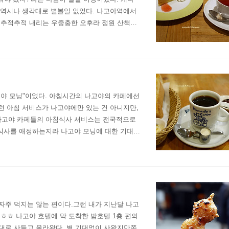
은 역시나 생각대로 별볼일 없었다. 나고야역에서
 추적추적 내리는 우중충한 오후라 정원 산책도
낙 작고 제품도 많지 않아 살 것도 없지... 그
나고야 모닝"이었다. 아침시간의 나고야의 카페에선
런 아침 서비스가 나고야에만 있는 건 아니지만,
 나고야 카페들의 아침식사 서비스는 전국적으로
침식사를 애정하는지라 나고야 모닝에 대한 기대가
야!!라고 생각했지만 극강의 게으름 내지는 저질
자주 먹지는 않는 편이다.그런 내가 지난달 나고
ㅎㅎ 나고야 호텔에 막 도착한 밤호텔 1층 편의
대로 사들고 올라왔다. 별 기대없이 사왔지만쫀