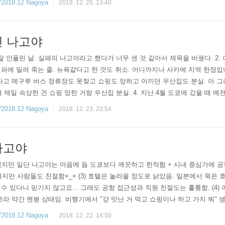
18.12 Nagoya
2018. 12. 25. 13:40
린 나고야
대로 잘 안풀린 날. 실패의 나고야라고 했다가 너무 센 것 같아서 제목을 바꿨다. 2
파에 밀려 죽는 줄. 뉴욕같다고 한 것도 취소. 어디까지나 사카에 지역 한정입
타고 메구루 버스 정류장도 못찾고 쇼핑도 망하고 아끼던 우산집도 분실. 아 그리
 중에서 제일 속상한 건 쇼핑 망한 거랑 우산집 분실. 4. 지난 4월 도쿄에 갔을 
는데ㅋㅋ 여기선 또 대다수가 나를 외국인이 아닌 일본인으로 대해서 그것 또한 
18.12 Nagoya
2018. 12. 23. 23:54
나고야
본 건 없지만 일단 나고야는 마음에 듬 도쿄보다 깨끗하고 한적함 + 시내 중심가에
 하지만 사람들도 친절함+_+ (3) 호텔은 놀라울 정도로 낡았음. 일본에서 묵은 
수 있다니 믿기지 않고요... 그래도 공항 접근성과 직원 친절도는 훌륭함. (4)
로라 약간 멘붕 상태임. 비행기에서 "걍 맛난 거 먹고 쇼핑이나 하고 가지 뭐" 
 게 문제. 예쁜 건 많은데 돌아다니는 도중 카메라만으로도 무거워서 짐을 늘리고
18.12 Nagoya
2018. 12. 22. 14:50