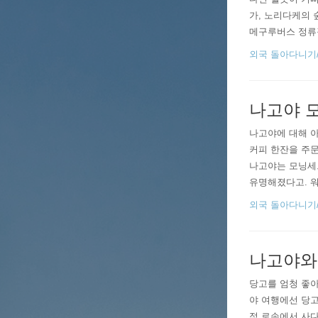
가, 노리다케의 
메구루버스 정류
그닥,헤매다보니 
외국 돌아다니기/20
래도 노리다케 매
나고야 모
나고야에 대해 아
커피 한잔을 주문
나고야는 모닝세
유명해졌다고. 
컸다. 그래서 나
외국 돌아다니기/20
체력으로 인해 실
나고야와
당고를 엄청 좋아
야 여행에선 당고
점 로손에서 사