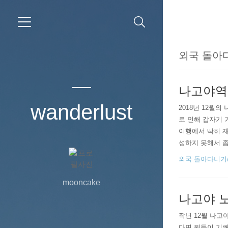
외국 돌아다니기
나고야역
wanderlust
2018년 12월
로 인해 갑자기 
여행에서 딱히 재
성하지 못해서 좀
찮아 나고야역 프
외국 돌아다니기/20
너무 지쳐서, ..
mooncake
나고야 노리
작년 12월 나고
다면 뛸듯이 기뻐