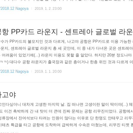
바쁘고 연말이라 이런 저런 일들이며 약속들까지 많아서정말 멘붕이었던...ㅠ
18.12 Nagoya
2019. 1. 2. 23:00
을 깨달았..
 PP카드 라운지 - 센트레아 글로벌 라운지 Cent
수가 PP카드의 불모지인 것과 다르게, 나고야 공항은 PP카드로 이용 가능한 
운지, 센트레아 글로벌 라운지 총 세 곳인데, 이 중 내가 다녀온 곳은 센트레아
 어려움이 있었기에(...) 라운지 이용도 못할 줄 알았다. 하지만 20분 정도나마
ㅋ) 대다수 공항 라운지가 출국장과 같은 층이거나 한층 위인 것과 다르게 
가면 총 4 곳의 라운지가 사이좋게 옹기종기 모여있음. (대한항공 라운지와 센
18.12 Nagoya
2019. 1. 1. 20:00
나고야
가 꼬인다싶더니 대차게 고생한 마지막 날. 집 떠나면 고생이란 말이 딱이야(...)​
래도 이건 촉박하게 간 내 탓이 더 큰데 진짜 문제는 공항 리무진이었다. 공항에
정류장에서 잔여석보다 타려는 인원이 많다는 이유로 단 한명도 안태우고 리무
이테츠 특급을 타고 공항에 도착하여 급박하게 수속은 마쳤는데, 리무진 티켓 환
부 취소를 할줄 몰라서 20분동안 직원이 여기 전화하고 저기 전화하고... 하