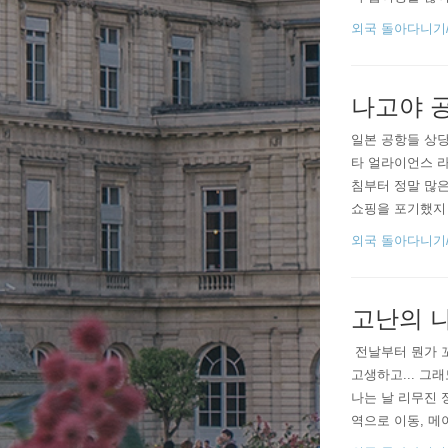
다가 회사일도 
외국 돌아다니기/20
가야 한다는 사실
나고야 공항
일본 공항들 상당
타 얼라이언스 라
침부터 정말 많은
쇼핑을 포기했지ㅋ
가야 한다. 내려
외국 돌아다니기/20
언스 ..
고난의 
​​​ 전날부터 뭔
고생하고... 그
나는 날 리무진 
역으로 이동, 메
인데 카드결제 일