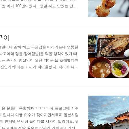
 아마 100엔이었나...정말 싸고 맛있는 간식
나만으로도 괜히 기분이 좋더라. 밤에 당고 두개를
구이
미술관이나 갈까 하고 구글맵을 따라가는데 엉뚱한
나고야의 명물 장어덮밥)을 먹을 생각이었기 때
ㅠ.ㅠ 순간의 망설임이 오랜 기다림을 초래했다ㅋ
맛집인가봐!라는 기대가 피어올랐다. 자리가 나기
이를 먹을까 아니야 일본에 왔으니 전갱이구이지 하
어온 분들이 욕할까봐ㅋㅋㅋㅋ 제 블로그에 자주
핑기입니다.여행 횟수가 잦아지면서특히 일본처럼
말이지 인터넷 면세점 들여다볼 시간이 없었어요. 워
이번 나고야는 정말 실수로 갑자기 가게 된거라서게