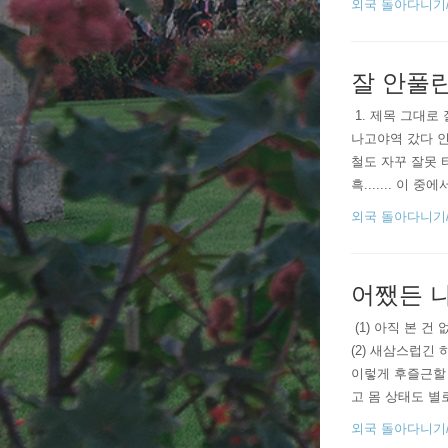
외국 돌아다니기/20
..
잘 안풀
​ 1. 제목 그
나고야역 갔다 인
철도 자꾸 잘못 
흑....... 이
해서 마음이 상했
외국 돌아다니기/20
어쨌든 
​ (1) 아직 
(2) 새삼스럽긴
이렇게 후즐근할 
고 몸 상태도 별
할" 기력도 없는
외국 돌아다니기/20