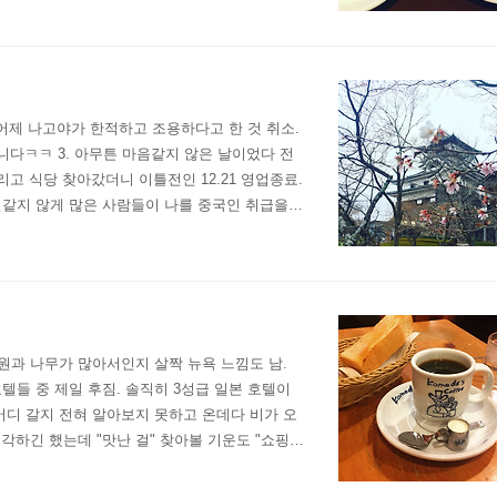
. 어제 나고야가 한적하고 조용하다고 한 것 취소.
니다ㅋㅋ 3. 아무튼 마음같지 않은 날이었다 전
고 식당 찾아갔더니 이틀전인 12.21 영업종료.
때 예전같지 않게 많은 사람들이 나를 중국인 취급을
당황스럽다;; 바꿔 말하자면 ..
 공원과 나무가 많아서인지 살짝 뉴욕 느낌도 남.
호텔들 중 제일 후짐. 솔직히 3성급 일본 호텔이
 어디 갈지 전혀 알아보지 못하고 온데다 비가 오
생각하긴 했는데 "맛난 걸" 찾아볼 기운도 "쇼핑
 싶지 않다. 이러고 서울 가서..