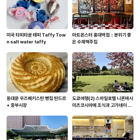
미국 타피타운 태피 Taffy Tow
아트몬스터 홍대역점 :: 분위기 좋
n salt water taffy
은 수제맥주집
동대문 우즈베키스탄 빵집 탄드르
도쿄여행(2) 스마일호텔 니혼바시
+ 중부시장
미츠코시마에 조식과 고가네이 공
원 겹벚꽃 (코가네이 공원)