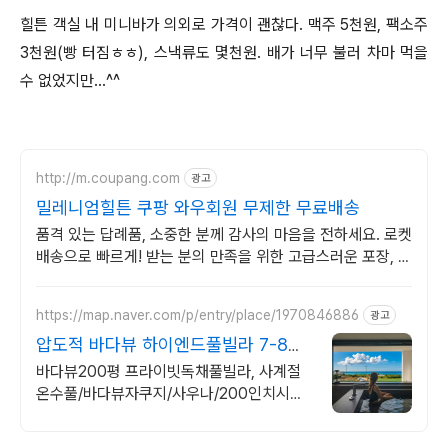
힐튼 객실 내 미니바가 의외로 가격이 괜찮다. 맥주 5천원, 팩소주
3천원(빵 터짐ㅎㅎ), 스낵류도 몇천원. 배가 너무 불러 차마 먹을
수 없었지만…^^
http://m.coupang.com
광고
밀레니엄힐튼 쿠팡 와우회원 무제한 무료배송
품격 있는 답례품, 소중한 분께 감사의 마음을 전하세요. 로켓
배송으로 빠르게! 받는 분의 만족을 위한 고급스러운 포장, 와
우회원 무료배송으로 만나보세요.
https://map.naver.com/p/entry/place/1970846886
광고
압도적 바다뷰 하이엔드풀빌라 7-8월
한정 수영장 포함
바다뷰200평 프라이빗독채풀빌라, 사계절
온수풀/바다뷰자쿠지/사우나/200인치시네
마 200평 잔디정원, 소파에서 바다뷰, 에메
랄드 감성 수영장, 핀란드 사우나, 불멍