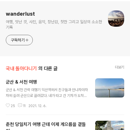
로그 정보
wanderlust
여행, 맛난 것, 사진, 음악, 장난감, 찻잔 그리고 일상의 소소한
기록
구독하기
더보기
국내 돌아다니기
의 다른 글
군산 & 서천 여행
글 내용
군산 & 서천 간략 여행기 익산역에서 친구들과 만나자마자
차에 실려 군산으로 끌려갔다. 내가 타고 간 기차가 도착하
길 기다리면서 군산 지린성에 짬뽕 먹으러 가기로 급 결정
25
11
2021. 12. 6.
했다나 뭐라나 근데 지린성에서 네명 다 고추짬뽕을 시켰
다가 한명 빼고는 거의 식사를 못했다. 진짜 매워도 너무 매
웠다. 군산에서 짬뽕만 먹고 바로 서천으로 넘어가려 했는
춘천 당일치기 여행 근데 이제 게으름을 곁들
데 지린성 고추짬뽕이 너무 매워서 다들 정신이 혼미……