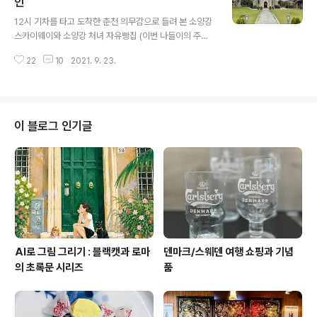
일단 카페에 가서 뭔가 먹어줘야 정신을 차릴 수 있을 것 같
인
글 내용
았다. 그래서 군산 올드브릭으로 고고!!! 우연히 가게 된 곳
12시 기차를 타고 도착한 춘천 의무감으로 들려 본 소양강
이지만 아주 아주 마음에 들었다 :) 사진 찍을 시간 따위는
스카이웨이와 소양강 처녀 자유빵집 (이번 나들이의 주요
허하지 않는 단호한 칼질 ㅋㅋ 올드브릭에서 오랫동안 못
목적지1) 잠봉뵈르와 머랭크로와상의 감동적인 맛 자세한
나눈 수다를 한참 떨었다. 단톡방 대화랑 만나서 하는 대화
22
10
2021. 9. 23.
후기는 차후에 육림고개 * 주요 목적지 2는 갑작스러운 임
는 또 다르니깐. 서천에 갈..
시 휴무로 실패 너무나 좋았던 공유서재/북카페 첫서재 첫
서재에서의 짧았지만 완벽했던 한 때 역시 자세한 후기는
차후에 죽림동 성당 평화롭고 조용하고 아름다웠던 곳 아
주 오랜만에 춘천에 가서 -소양스카이워크 -카페 2곳 -죽
이 블로그 인기글
림동 성당 밖에 안가다니 이렇게 게으를수가 없다 그래도
만족스러운 나들이었음 :)
AI로 그림 그리기 : 블랙캣과 로마
덴마크/스웨덴 여행 쇼핑과 기념
의 초록문 시리즈
품