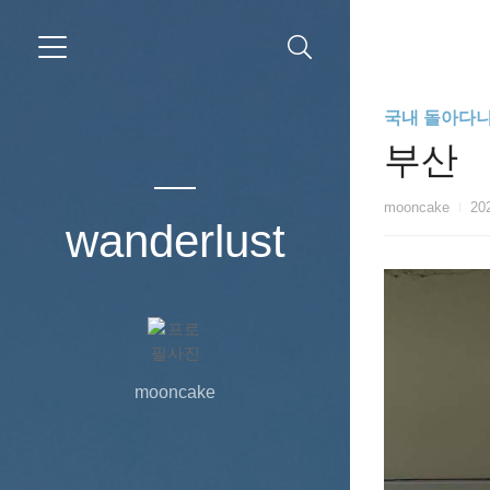
국내 돌아다
부산
mooncake
202
wanderlust
mooncake