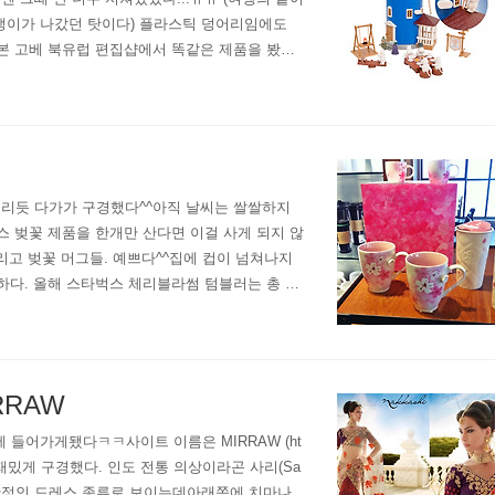
너갱이가 나갔던 탓이다) 플라스틱 덩어리임에도
 일본 고베 북유럽 편집샵에서 똑같은 제품을 봤을
얼마나 하나 검색해봤더니 역시 20만원 정도해서
홀리듯 다가가 구경했다^^아직 날씨는 쌀쌀하지
스 벚꽃 제품을 한개만 산다면 이걸 사게 되지 않
리고 벚꽃 머그들. 예쁘다^^집에 컵이 넘쳐나지
하다. 올해 스타벅스 체리블라썸 텀블러는 총 6
 콜드컵 사고 싶어서 계속 만지작 거리긴 했지만
RRAW
들어가게됐다ㅋㅋ사이트 이름은 MIRRAW (ht
추고 재밌게 구경했다. 인도 전통 의상이라곤 사리(Sa
장 일반적인 드레스 종류로 보이는데아래쪽에 치마나