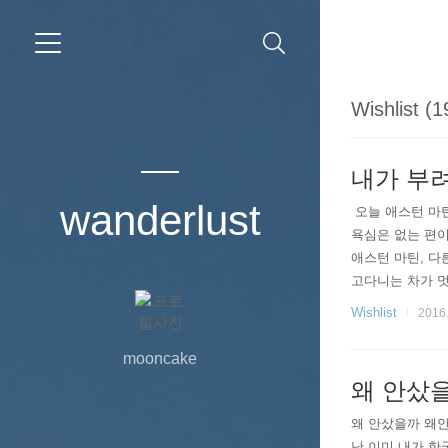
Wishlist (1
내가 부려
wanderlust
​ 오늘 애스턴 마
욕심은 없는 편이
애스턴 마틴, 다
고다니는 차가 멋
하게 됐다. ​ 그리
Wishlist
2016.
mooncake
왜 안샀을
왜 안샀을까 왜안
난 이미 내가 한