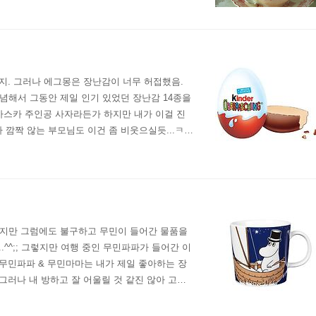
지. 그러나 에그몽은 장난감이 너무 허접했음.
기념해서 그동안 제일 인기 있었던 장난감 14종을
가스카 주인공 사자라든가 하지만 내가 이걸 진
나 깜짝 않는 부모님도 이건 좀 비웃으실듯...ㅋㅋ
어 제품명이 제일 유명하지?였는데 이탈리아 회사
 같지만 그럼에도 불구하고 무민이 들어간 물품을
..^^;; 그렇지만 여행 중인 무민파파가 들어간 이
번 무민파파 & 무민마마는 내가 제일 좋아하는 장
 그러나 내 방하고 잘 어울릴 것 같진 않아 고민