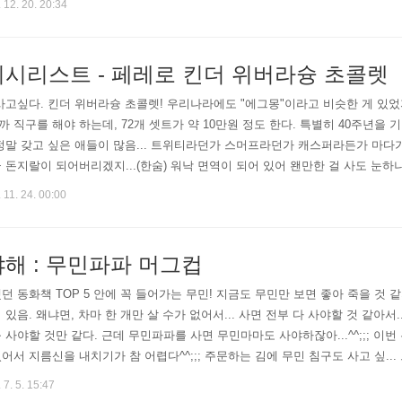
 12. 20. 20:34
위시리스트 - 페레로 킨더 위버라슝 초콜렛
사고싶다. 킨더 위버라슝 초콜렛! 우리나라에도 "에그몽"이라고 비슷한 게 있었
 직구를 해야 하는데, 72개 셋트가 약 10만원 정도 한다. 특별히 40주년을 
정말 갖고 싶은 애들이 많음... 트위티라던가 스머프라던가 캐스퍼라든가 마다
 돈지랄이 되어버리겠지...(한숨) 워낙 면역이 되어 있어 왠만한 걸 사도 눈하
 늘 궁금했던 게 "페레로(로쉐)"는 이탈리아 회사 같은데 왜 주력제품은 독일
 11. 24. 00:00
해 : 무민파파 머그컵
던 동화책 TOP 5 안에 꼭 들어가는 무민! 지금도 무민만 보면 좋아 죽을 것
있음. 왜냐면, 차마 한 개만 살 수가 없어서... 사면 전부 다 사야할 것 같아서.
 사야할 것만 같다. 근데 무민파파를 사면 무민마마도 사야하잖아...^^;;; 이
어서 지름신을 내치기가 참 어렵다^^;;; 주문하는 김에 무민 침구도 사고 싶...
 7. 5. 15:47