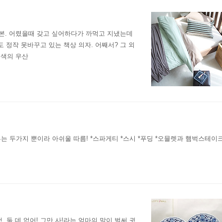
본. 어렸을때 갖고 싶어하다가 까먹고 지냈는데
 정작 못바꾸고 있는 책상 의자. 어째서? 그 외
구색의 우산
 두가지 뿐이라 아쉬울 따름! *스파게티 *스시 *푸딩 *오믈렛과 햄벅스테이
 둘 데 없어! 그만 사!라는 엄마의 말이 벌써 귓