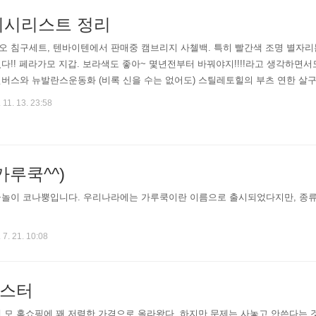
위시리스트 정리
오 침구세트, 텐바이텐에서 판매중 캠브리지 사첼백. 특히 빨간색 조명 별자리
다!! 페라가모 지갑. 보라색도 좋아~ 몇년전부터 바꿔야지!!!!라고 생각하면서도
버스와 뉴발란스운동화 (비록 신을 수는 없어도) 스틸레토힐의 부츠 연한 살
 11. 13. 23:58
가루쿡^^)
놀이 코나뿡입니다. 우리나라에는 가루쿡이란 이름으로 출시되었다지만, 종류는
 7. 21. 10:08
스터
 모 홈쇼핑에 꽤 저렴한 가격으로 올라왔다. 하지만 문제는 사놓고 안쓴다는 것.