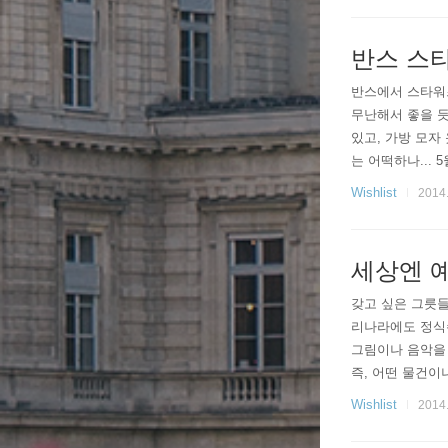
반스 스
반스에서 스타워즈 
무난해서 좋을 듯
있고, 가방 모자
는 어떡하나...
떡하나... 막상
Wishlist
2014.
세상엔 
갖고 싶은 그릇들
리나라에도 정식수
그림이나 음악을 
즉, 어떤 물건이
속 축적되다가 어
Wishlist
2014.
참 마음에 드는..