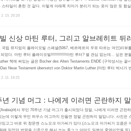
 스타일이 흔한 것 같다. 이렇게 아래쪽 치마가 분리가 되는 옷이 많은 듯 함
 싶어지는 드레스! 평생 입을 일 없는 옷들이지만내가 입으면 화려한 게 아니
 2. 15. 20:20
빌 신상 마틴 루터, 그리고 알브레히트 뒤
 국립 뮤지엄의 플레이모빌 스페셜(5067, 베르메르의 우유 따르는 여인)리뷰를
었다. 마틴 루터 플레이모빌!!!!!!!!!!!!!마틴 루터? 별 관심 없는데... 싶은 분
tin Luther 책에 써있는 글은 Bücher des Alten Testaments ENDE (구
s Neue Testament übersetzt von Doktor Martin Luther (마틴 
레이모빌이라고 해도 마..
 2. 11. 18:25
주년 기념 머그 : 나에게 이러면 곤란하지 
Arabia)에서 무민 70주년 기념 머그가 출시되었다.정말, 나에게 이러면 곤
었는데 이렇게 무민 하우스 머그까지 만들면 정말 곤란하지 말입니다. 사진은
서있고그 바로 위 창문엔 스노오크 아가씨가 있다.(스노오크 아가씨가 요즘은 
어릴때 읽었던 번역을 기준으로 해서 쓰는 중ㅋㅋ 아마도 일본어 중역이었을 듯) 