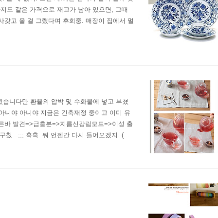
까지도 같은 가격으로 재고가 남아 있으면, 그때
사갖고 올 걸 그랬다며 후회중. 매장이 집에서 멀
봤습니다만 환율의 압박 및 수화물에 넣고 부쳤
아니야 아니야 지금은 긴축재정 중이고 이미 유
이른바 발견=>급흥분=>지름신강림모드=>이성 출
.;;; 흑흑. 뭐 언젠간 다시 들어오겠지. (정
;