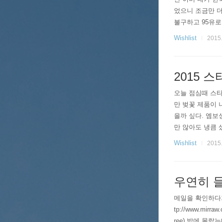
었으니 조금만 더
불구하고 95유로
때 거의 20만원
Wishlist
2015.
그래 사자! ..
2015 
오늘 점심때 스
만 벚꽃 제품이 
을까 싶다. 엠보
만 않아도 냉큼 
종, 그리고 콜드
Wishlist
2015.
쓸일이 없어서...
우연히 들
메일을 확인하다가
tp://www.m
ree) 밖에 몰