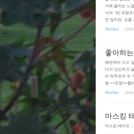
가에 들리는 느낌
사자. 덧) 프랑
진 않지만, 요즘 
Wishlist
2009.
좋아하는
예전부터 사고 
다가 산산조각 
리 찻주전자 두 
동 =>진정=>합
말?) 그나저나 이 사
Wishlist
2009.
마스킹 
마스킹 테이프 :