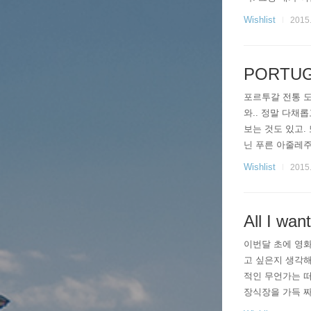
거 안살수가 없잖
Wishlist
2015.
벼르던 무민 파..
PORTUG
포르투갈 전통 도
와.. 정말 다채롭
보는 것도 있고.
닌 푸른 아줄레주
Wishlist
2015.
All I want
이번달 초에 영화 
고 싶은지 생각해
적인 무언가는 떠
장식장을 가득 짜
면 좋겠다. 최소