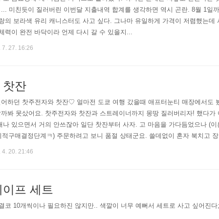
... 미친듯이 질러버린 이번달 지출내역 합계를 생각하면 역시 곤란. 8월 1일
프랑의 보라색 유리 캐니스터도 사고 싶다. 그나마 유일하게 가격이 저렴했는데 
체력이 완전 바닥이라 언제 다시 갈 수 있을지...
 7. 27. 16:26
 찻잔
싶어하던 찻주전자와 찻잔♡ 얼마전 도쿄 여행 갔을때 애프터눈티 매장에서도 
날까봐 못샀어요. 찻주전자와 찻잔과 스트레이너까지 몽땅 질러버리자! 했다가 
개나 있으면서 거의 안쓰잖아 일단 찻잔부터 사자. 고 마음을 가다듬었으나 (
리적구매결정단계ㅋ) 주문하려고 보니 품절 상태군요. 쓸데없이 혼자 북치고 장구쳤..
이트, 예쁜 물건들이 많이 있네요^-^ http://www.sim-a.co.kr/
 4. 20. 21:46
테이프 세트
 결코 10개씩이나 필요하진 않지만.. 색깔이 너무 예뻐서 세트로 사고 싶어진다