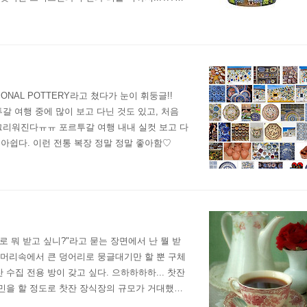
면 머그 하나만 달랑 살 수가 있나전부터 사려고
NAL POTTERY라고 쳤다가 눈이 휘둥글!!
 포르투갈 여행 중에 많이 보고 다닌 것도 있고, 처음
 그리워진다ㅠㅠ 포르투갈 여행 내내 실컷 보고 다
아쉽다. 이런 전통 복장 정말 정말 좋아함♡
선물로 뭐 받고 싶니?"라고 묻는 장면에서 난 뭘 받
 머리속에서 큰 덩어리로 뭉글대기만 할 뿐 구체
수집 전용 방이 갖고 싶다. 으하하하하... 찻잔
고민을 할 정도로 찻잔 장식장의 규모가 거대했으
운 것, 예쁜 것들이 자꾸 튀어나온다...