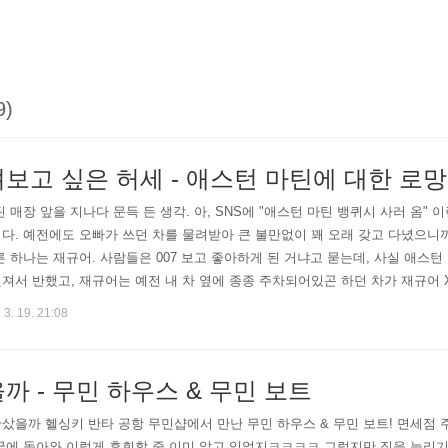
9)
보고 싶은 허세 - 애스턴 마틴에 대한 로망
틴 매장 앞을 지나다 문득 든 생각. 아, SNS에 "애스턴 마틴 뱅퀴시 사러 옴" 
다. 예전에도 오빠가 쓰던 차를 물려받아 큰 불만없이 꽤 오래 갖고 다녔으니까
른 하나는 재규어. 사람들은 007 보고 좋아하게 된 거냐고 묻는데, 사실 애스
져서 반했고, 재규어는 예전 내 차 옆에 종종 주차되어있곤 하던 차가 재규어 
고 방금, 이 글에 사용할 애스턴 마틴 사진을 찾다 보게 된 이것!!!! Q by Aston Mart
 3. 19. 21:08
까 - 무민 하우스 & 무민 보트
샀을까 헬싱키 반타 공항 무민샵에서 만난 무민 하우스 & 무민 보트! 면세점
국에 돌아와 이렇게 후회할 줄 이미 알고 있었지ㅋㅋㅋㅋ 그렇지만 짐을 늘리기엔