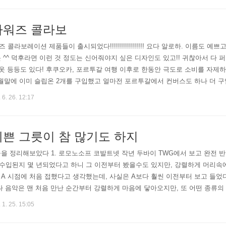
타워즈 콜라보
콜라보레이션 제품들이 출시되었다!!!!!!!!!!!!!!!!! 요다 알로하. 이름도 
 ^^ 덕후라면 이런 것 정도는 신어줘야지 싶은 디자인도 있고!! 귀찮아서 다 
 옷 등등도 있다! 후쿠오카, 포르투갈 여행 이후로 한동안 극도로 소비를 자제
 5월말에 이미 슬립온 2개를 구입했고 얼마전 포르투갈에서 컨버스도 하나 더 
 평소엔 운동화 신을 일이 많지 않은데 나는 어떡하나... 이렇게 고민하다 품절
 6. 26. 12:17
예쁜 그릇이 참 많기도 하지
을 정리해보았다 1. 로모노소프 코발트넷 작년 두바이 TWG에서 보고 완전 
입된지 몇 년되었다고 하니 그 이전부터 봤을수도 있지만, 강렬하게 머리속에 
A 시점에 처음 접했다고 생각했는데, 사실은 A보다 훨씬 이전부터 보고 들었다
나 음악은 맨 처음 만난 순간부터 강렬하게 마음에 닿아오지만, 또 어떤 종류의
느 시점에서야 좋아하게 되는 경우가 종종 있는 것 같다. 아무튼간에. 로모노소
 1. 25. 15:05