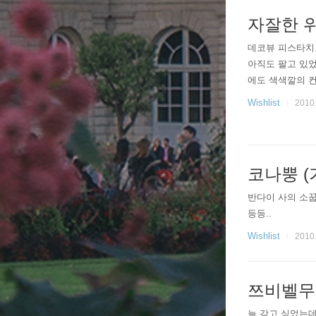
자잘한 
데코뷰 피스타치
아직도 팔고 있었
에도 색색깔의 컨
Wishlist
2010.
코나뿡 (
반다이 사의 소꿉
등등..
Wishlist
2010.
쯔비벨무
늘 갖고 싶었는데