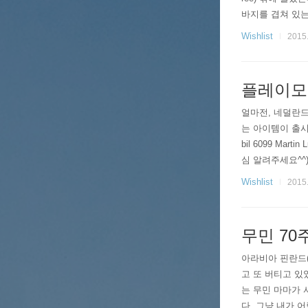
바지를 겹쳐 있는
부작사부작 거리고
Wishlist
2015.
플레이모
얼마전, 네덜란드
는 아이템이 출시되
bil 6099 Mar
심 알려주세요^^)Da
켠에선 아무리 플
Wishlist
2015.
무민 70
아라비아 핀란드(
고 또 버티고 있
는 무민 마마가 
다. 그냥 내가 