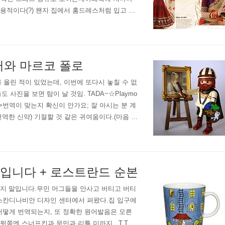
실용적이다(?) 왠지 집에서 홈드레스처럼 입고 사
라 촌스러움의 극치를 달리겠지만(ㅠㅠ..
러와 마르코 폴로
 올린 적이 있었는데, 이번에 또다시 놓칠 수 없
들도 사진을 보면 탐이 날 것임. TADA~☆Playmo
약성서는 끝=>번역이 맞는지 확신이 안가요; 잘 아시는 분 계
루터 박사가 번역한 신약) 기절할 것 같은 귀여움이다.(마음 한
말입니다 + 로스트란드 순본
란하지 말입니다.무민 머그들을 안사고 버티고 버티
 스칸디나비안 디자인 센터에서 퍼왔다.집 입구에
어떻게 번역되는지, 또 정확한 원어발음은 모른
뒷쪽엔 스너프킨과 무민과 리틀 미까지...T.T이