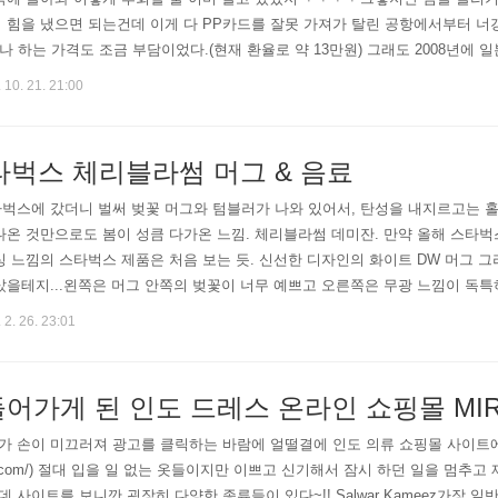
 힘을 냈으면 되는건데 이게 다 PP카드를 잘못 가져가 탈린 공항에서부터 
나 하는 가격도 조금 부담이었다.(현재 환율로 약 13만원) 그래도 2008년에
 가까이 해서 못샀으니 그거에 비함 참 저렴하긴 한건데. 또 한국 쇼핑몰에선 
 10. 21. 21:00
스타벅스 체리블라썸 머그 & 음료
타벅스에 갔더니 벌써 벚꽃 머그와 텀블러가 나와 있어서, 탄성을 내지르고는 
나온 것만으로도 봄이 성큼 다가온 느낌. 체리블라썸 데미잔. 만약 올해 스타벅
싱 느낌의 스타벅스 제품은 처음 보는 듯. 신선한 디자인의 화이트 DW 머그 그
샀을테지...왼쪽은 머그 안쪽의 벚꽃이 너무 예쁘고 오른쪽은 무광 느낌이 독특
컵은 2종이 나왔다.예쁘긴 한데 텀블러와 콜드컵은 잘 쓰지 않아 패스.*보라색
 2. 26. 23:01
어가게 된 인도 드레스 온라인 쇼핑몰 MI
 손이 미끄러져 광고를 클릭하는 바람에 얼떨결에 인도 의류 쇼핑몰 사이트에 
irraw.com/) 절대 입을 일 없는 옷들이지만 이쁘고 신기해서 잠시 하던 일을 멈
랐는데 사이트를 보니깐 굉장히 다양한 종류들이 있다~!! Salwar Kameez가