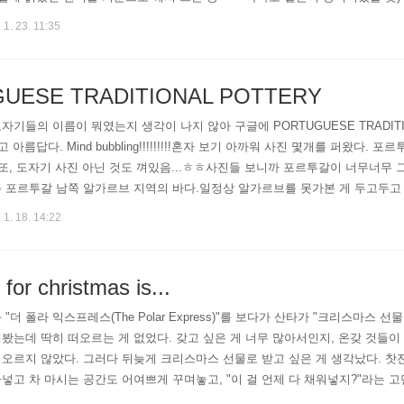
아요. 근데 기왕 배송비 $19 들여 스칸디나비안 디자인센터에서 직구를 하려
 1. 23. 11:35
UESE TRADITIONAL POTTERY
자기들의 이름이 뭐였는지 생각이 나지 않아 구글에 PORTUGUESE TRADITIO
고 아름답다. Mind bubbling!!!!!!!!!혼자 보기 아까워 사진 몇개를 퍼왔다.
 또, 도자기 사진 아닌 것도 껴있음...ㅎㅎ사진들 보니까 포르투갈이 너무너무
 포르투갈 남쪽 알가르브 지역의 바다.일정상 알가르브를 못가본 게 두고두고 
 1. 18. 14:22
 for christmas is...
"더 폴라 익스프레스(The Polar Express)"를 보다가 산타가 "크리스마스 
봤는데 딱히 떠오르는 게 없었다. 갖고 싶은 게 너무 많아서인지, 온갖 것들이
오르지 않았다. 그러다 뒤늦게 크리스마스 선물로 받고 싶은 게 생각났다. 찻잔 
넣고 차 마시는 공간도 어여쁘게 꾸며놓고, "이 걸 언제 다 채워넣지?"라는 
한 벽의 두면을 차지하고 있다던가 하는 정도로. 그릇의 세계는 아무리 파도 새로