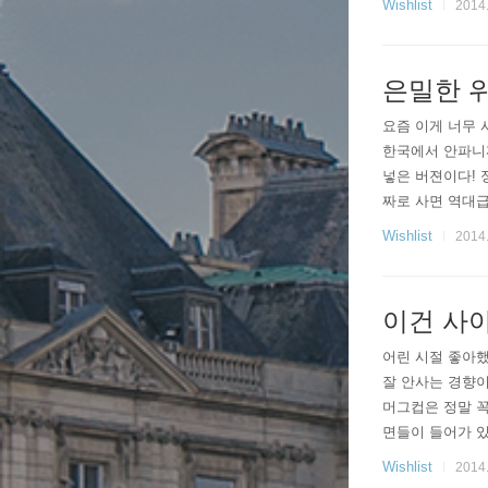
Wishlist
2014.
은밀한 
요즘 이게 너무 
한국에서 안파니까
넣은 버젼이다! 
짜로 사면 역대급
ㅋ 아참, 그동안
Wishlist
2014.
지만 ..
이건 사야
어린 시절 좋아했
잘 안사는 경향이 
머그컵은 정말 꼭
면들이 들어가 있
중...^^;;;
Wishlist
2014.