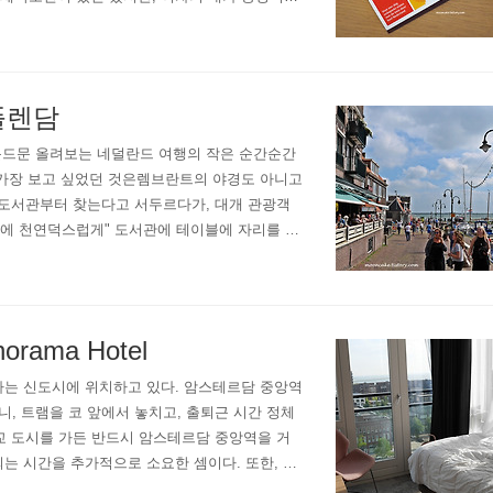
아주었기에이 기차 데이티켓을 유용..
폴렌담
문드문 올려보는 네덜란드 여행의 작은 순간순간
 가장 보고 싶었던 것은렘브란트의 야경도 아니고
 도서관부터 찾는다고 서두르다가, 대개 관광객
김에 천연덕스럽게" 도서관에 테이블에 자리를 잡
니 참고하시라!!하지만 이렇게 위쪽에서 아래쪽
ama Hotel
g라는 신도시에 위치하고 있다. 암스테르담 중앙역
니, 트램을 코 앞에서 놓치고, 출퇴근 시간 정체
근교 도시를 가든 반드시 암스테르담 중앙역을 거
되는 시간을 추가적으로 소요한 셈이다. 또한, 암
리라 생각했지만, 그건 나의 매우 큰 착각이었