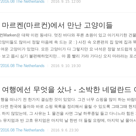
6.08 The Netherlands
2016. 9. 15. 12:00
 마르켄(마르컨)에서 만난 고양이들
Marken은 대략 이런 동네다. 멋진 바다와 푸른 초원이 있고 아기자기한 건물
고양이들도 많아서 정말 마음에 쏙 드는 곳 : ) 사진 속 오른편의 집 앞에 집
여운 고양이가 있었다. 모든 고양이가 다 그렇지만 요 녀석은 정말 보드랍게 생
 보고 몹시 심기 불편해하었지만... 아 쫌 빨리 가라 가다신 오지 마라라는 포
오고 있던 고양이였는데 이 고양이도 이 집 미니어쳐를 구경하고 있을때 만났다
6.08 The Netherlands
2016. 9. 10. 19:30
여행에선 무엇을 샀나 - 소박한 네덜란드 
행을 떠나기 전 한가지 결심한 것이 있었다. 그건 너무 쇼핑을 많이 하는 바람
다면 한국에 돌아와 바로 쇼핑 목록을 정리해서 올릴 수 있도록 그때그때 현
 하지 않았는데, 그 사유는 1. 물건을 사면 그날 하루종일 들고 다니느라 힘든 게
스 뮤지엄과 반 고흐 뮤지엄은 마지막 날 한번 더 들릴 요량에, 마지막 날 몰
 피곤해서 별로 쇼핑의욕이 없고 4. 촉박하게 폐관시간까지 뮤지엄, 성 등을 구경
6.08 The Netherlands
2016. 9. 6. 23:30