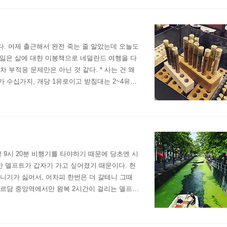
있다. 어제 출근해서 완전 죽는 줄 알았는데 오늘도
을 잃은 삶에 대한 미봉책으로 네덜란드 여행을 다
 부적응 문제만은 아닌 것 같다. * 사는 건 왜
가 수십가지, 개당 1유로이고 받침대는 2~4유로
망인가- 이 시험관같은 유리병 향신료와 ..
. 밤 9시 20분 비행기를 타야하기 때문에 당초엔 시
 델프트가 갑자기 가고 싶어졌기 때문이다. 헌
다니기가 싫어서, 어차피 한번은 더 갈테니 그때
스테르담 중앙역에서만 왕복 2시간이 걸리는 델프트
프트는 네덜란드 여행을 하게 된다면 막연하게 ..