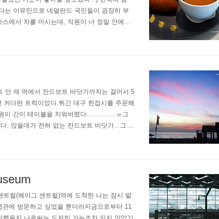
있다는 이유만으로 네덜란드 국민들이 굉장히 부
 테라스에서 차를 마시는데, 직원이 너 정말 안에서
피하고 싶은 걸. 폴른담Vole..
잔트보트 안 제 역에서 잔드보트 바닷가까지는 걸어서 5
팔던 커다란 트럭이었다.튀긴 대구 한접시를 주문해
 테이블을 치워버렸다...............ㅠ그
. 앉을데가 전혀 없는 잔드보트 바닷가...그 흔
는 나... 엉엉....
seum
 센트럴(헤이그 센트럴)역에 도착한 나는 잠시 발
기념관에 방문하고 싶었을 뿐더러지금으로부터 11
어떠했을지,나로써는 도저히 가늠조차 되지 않았기