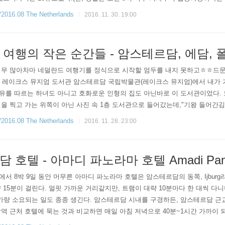
이 없...) 나의 경우 티켓 판매 시기와 여행 일정(8.25~9.3)이 찰떡같이 맞
6.08 The Netherlands
2016. 11. 30. 19:00
여행의 작은 순간들 - 암스테르담, 에담, 
너무 많아차마 네덜란드 여행기를 정식으로 시작할 엄두를 내지 못하고ㅎㅎ드
르담 레이크스 뮤지엄 도서관 암스테르담 국립박물관(레이크스 뮤지엄)에서 내가
유를 따르는 하녀도 아니고 호화로운 인형의 집도 아닌바로 이 도서관이었다.
을 찍고 가는 위쪽이 아닌 사진 속 1층 도서관으로 들어갔는데,"기왕 들어간
었던 순간이나는 너무나 좋았다.(단, 열람실에서는 사진 촬영이 금지되어 있으
6.08 The Netherlands
2016. 11. 28. 23:00
...^^;) 내가..
호텔 - 아마디 파노라마 호텔 Amadi Panor
서 8박 9일 동안 머무른 아마디 파노라마 호텔은 암스테르담의 동쪽, Ijbur
 15분이 걸린다. 얼핏 가까운 거리같지만, 트램이 대략 10분마다 한 대씩 다니
 가량 소요되는 일도 종종 생긴다. 암스테르담 시내를 구경하든, 암스테르담 
역 근처 호텔에 묵는 것과 비교하면 매일 아침 저녁으로 40분~1시간 가까이 
8박이나 머물면 암스테르담의 오래된 건물들과 운하는 지겨울 정도로 잔뜩 보