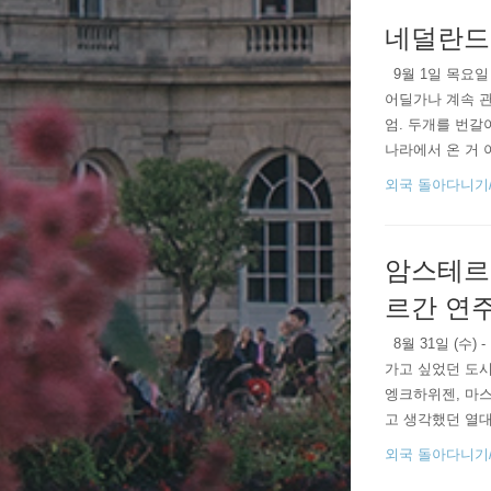
네덜란드 
​ ​ ​​9월 1
어딜가나 계속 관
엄. 두개를 번갈
나라에서 온 거 
거란다. 하긴 꼭
외국 돌아다니기/201
암스테르담
르간 연
​ ​​​ 8월 3
가고 싶었던 도시
엥크하위젠, 마스
고 생각했던 열대
박물관"이고 더 
외국 돌아다니기/201