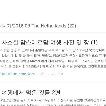
/2016.08 The Netherlands (22)
사소한 암스테르담 여행 사진 몇 장 (1)
 뒷편 풍경 이 근처에서 출발하는 무료 페리를 타고 암스테르담 북쪽 동네에 
 알았는데 갈 곳 볼 곳이 많아 바빴음;; 암스테르담 국립박물관(레이크스 뮤지
물관 근처의 앤틱샵 Kramer 여기 진짜 대박임... 바깥쪽도 멋있지만 안쪽은
ㅎ 이 글 쓰면서 검색해봤는데 약 60년의 역사를 지닌 곳이라고. 그것만으
기 때문에 오히려 김이 빠졌다ㅋ 정말 기절할 정도로 취향저격인 제품들이 모여
6.08 The Netherlands
2019. 2. 26. 01:00
 여행에서 먹은 것들 2편
일 (일요일) 호텔 근처 마트 Albert Heijn에서 아침식사로 구입한 크로아상과 
H에서 산 크로와상은 0.6유로인가 그랬는데 너무너무너무 맛있어서 피곤하고 우