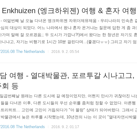
Enkhuizen (엥크하위젠) 여행 & 혼자 
일 목요일 - 여덟번째 날 오늘 다녀온 엥크하위젠 자위더제뮤제움 - 우리나라의 민속촌
심의 대상이 되었다. 어느 나라에서 왔냐 혼자 온거냐는 질문에 답한 게 좀 과
아가며 말해 잘 모르겠음;; 두 도시가 가깝나?!)에서 왔다는 한 청년은 자기도
아니냐고, 자기는 비행기로 1시간 10분 걸린다며...(좋겠다ㅜㅜ) 그리고 자기 엄
 이 민속촌 뿐만이 아니라 이번 네덜란드 여행은 어딜 가든 혼자 다니는 사람을 
6.08 The Netherlands
2016. 9. 2. 05:54
 여행 - 열대박물관, 포르투갈 시나고그,
주회 등
1일 (수) - 일곱번째날 원래는 다른 도시에 갈 예정이었지만, 어쩐지 만사가 귀찮아
들을 다녀온 이후, 다른 도시들의 우선 순위를 좀처럼 정할 수 없었다. 아른헴 
트리히트... 고민에 고민이 거듭되다가 "아 몰랑" 상태가 되어버렸다. 그래서 
박물관에서 늦은 하루를 시작했는데, 10년전의 나는 이 곳이 "열대자연사박물관
정확히는 네덜란드가 식민지배했던 아시아, 아프리카, 남아메리카의 문화를 모아
6.08 The Netherlands
2016. 9. 2. 01:17