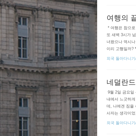
여행의 
​ * 여행은 참
또 새벽 3시가 
녀왔으나 역시나 
이리 고행일까? 
정도였다. 과학실
외국 돌아다니기/201
네덜란드
​​​​ 9월 2일
내에서 느긋하게
데, 나에겐 짐을
사자는 생각이었지
에 간다는 것은 
외국 돌아다니기/201