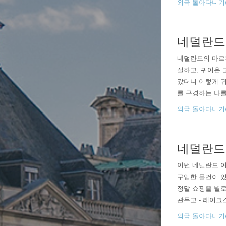
외국 돌아다니기/201
다. 암스테..
네덜란드
네덜란드의 마르컨
절하고, 귀여운 
갔더니 이렇게 귀
를 구경하는 나를
는 주인을 따라 
외국 돌아다니기/201
꺄....
네덜란드 
이번 네덜란드 여
구입한 물건이 있
정말 쇼핑을 별로
관두고 - 레이크
망함ㅋ 3. 몸이
외국 돌아다니기/201