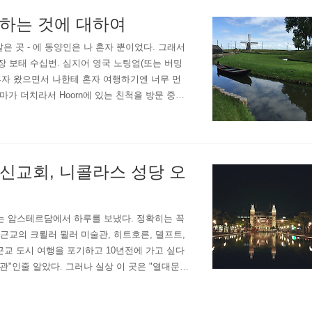
여행하는 것에 대하여
 같은 곳 - 에 동양인은 나 혼자 뿐이었다. 그래서
장 보태 수십번. 심지어 영국 노팅엄(또는 버밍
 혼자 왔으면서 나한테 혼자 여행하기엔 너무 먼
마가 더치라서 Hoorn에 있는 친척을 방문 중인
거의 보지 못했다. 혼자 여행하는..
 신교회, 니콜라스 성당 오
진 나는 암스테르담에서 하루를 보냈다. 정확히는 꼭
근교의 크뢸러 뮐러 미술관, 히트호른, 델프트,
근교 도시 여행을 포기하고 10년전에 가고 싶다
"인줄 알았다. 그러나 실상 이 곳은 "열대문화
 전시해놓은 곳이라, 식민지배를 당한 적이 ..