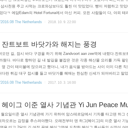
 삼사천원 주고 사먹는 크로와상보다도 훨씬 더 맛있었다. 빵이 저렴하고 맛
ㅋ 에담Edam의 Hotel Fortuna에서 마신 커피. 모든 사람들이 다, 야외
라고 묻는데도 꿋꿋이 실내에서 커피를 마신 나란 사람. 하지만 쉴 때라도 햇볕을 
6.08 The Netherlands
2018. 10. 9. 22:00
 잔트보트 바닷가와 해지는 풍경
 다녀오던 길, 잠시 바다 구경을 하기 위해 Zandvoort aan zee역에 내렸다.
가까웠다. 바다로 향하던 길 내 발길을 붙잡은 것은 각종 해산물 요리를 가득 
옆 간이 테이블에 앉으려고 했더니, 내가 음식을 받아드는 사이 이미 다른 직원이 간이
커다란 튀김 대구 접시를 들고 바닷가를 헤매는 한심한 신세가 되어버리고 말았다
 없는 잔드보트 바닷가...해지는 바닷가에서 혼자 커다란 해산물 접시를 들고 방황하
6.08 The Netherlands
2017. 10. 3. 16:00
이그 이준 열사 기념관 Yi Jun Peace Mu
28일 월요일이준 열사 기념관에 가기 위하여 암스테르담에서 기차를 타고덴 하그
벅차오르는 감정을 추스려야했다. 오래전부터 덴 하그(헤이그)의 이준 열사 
사명을 띠고 2달의 긴 여정 끝에 헤이그역에 도착한 헤이그 특사들의 심정이 