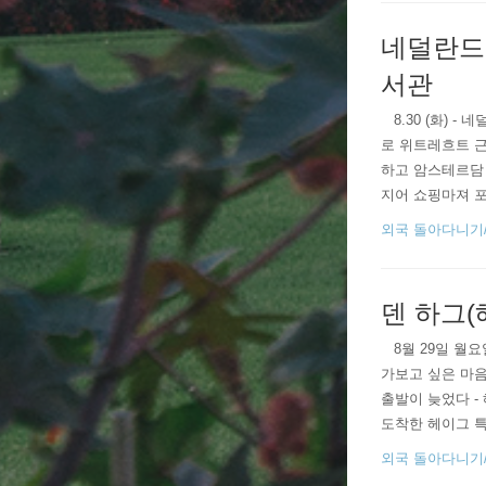
네덜란드 
서관
​​​​​​​ ​​​
로 위트레흐트 근
하고 암스테르담 
지어 쇼핑마져 포
이만저만이 아니였
외국 돌아다니기/201
덴 하그(
​ ​ ​ 8월 
가보고 싶은 마음
출발이 늦었다 -
도착한 헤이그 
히 전시물을 둘러 
외국 돌아다니기/201