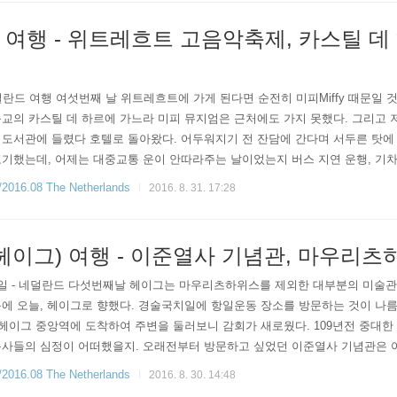
여행 - 위트레흐트 고음악축제, 카스틸 데 
 ​ 8.30 (화) - 네덜란드 여행 여섯번째 날 위트레흐트에 가게 된다면 순전히 미피Miffy
교의 카스틸 데 하르에 가느라 미피 뮤지엄은 근처에도 가지 못했다. 그리고 
도서관에 들렸다 호텔로 돌아왔다. 어두워지기 전 잔담에 간다며 서두른 탓에
기했는데, 어제는 대중교통 운이 안따라주는 날이었는지 버스 지연 운행, 기차
다. (+내가 기차 한대를 잘못 타기도 했고) 그런데다 하를렘의 파이프오르간 
6.08 The Netherlands
2016. 8. 31. 17:28
헤이그) 여행 - 이준열사 기념관, 마우리
29일 월요일 - 네덜란드 다섯번째날 헤이그는 마우리츠하위스를 제외한 대부분의 미
에 오늘, 헤이그로 향했다. 경술국치일에 항일운동 장소를 방문하는 것이 나름 
 헤이그 중앙역에 도착하여 주변을 둘러보니 감회가 새로웠다. 109년전 중대
특사들의 심정이 어떠했을지. 오래전부터 방문하고 싶었던 이준열사 기념관은 여
보며 많은 생각을 했다. 우연히 마주친 프라이막에서 여행 중 필요한 물건을 긴급 조
6.08 The Netherlands
2016. 8. 30. 14:48