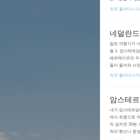
9시 이전에 간 적
외국 돌아다니기/201
네덜란드 
밀린 여행기가 
들 1. 암스테
페르메이르의 우
들이 들어와 사진
고 앉아 책을 읽
외국 돌아다니기/201
을 찍는 건 가능하다
암스테르담 
내가 암스테르담에
에서 트램으로 약
와 겹치면 30분
쳐야 했으니 중앙
스테르담 시내에 