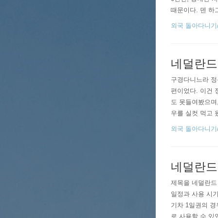
때문이다. 덴 하
리가 아파 조금이
외국 돌아다니기/201
라 한복판에..
네덜란드
구경다니느라 정
편이었다. 이건 
도 못들여봤으며,
우를 실컷 먹고 
편♡ (원랜 20
외국 돌아다니기/201
함;;;) 1. 8..
네덜란드 여
제목을 네덜란드 
일정과 사용 시
기차 1일권의 경우
로 사용할 수 있