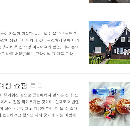
들이 가득한 한적한 동네. 넘 예쁨!주민들도 친
과 똑같이 생긴 미니어쳐가 있어 구경하기 위해 다가
겼다.비록 집 모양 미니어쳐와 본인, 아니 본묘
스로 나를 배웅(?)하는 고양이님 그 다음 고양이
.심지어 이 모형집은 모형집의 모형집도 있음!
여행 쇼핑 목록
에 무거워진 짐으로 곤란해하지 말자는 것과, 또
지에서 사진을 찍어두자는 것이다. 실제로 이번엔
 싫어서 관두고 2. 다음에 한번 더 올 것 같아
아서 쇼핑하려고 했지만 다시 못가게 되는 바람에
하다 기념품샵 문 닫아서 못사고 5. 집안에 네..