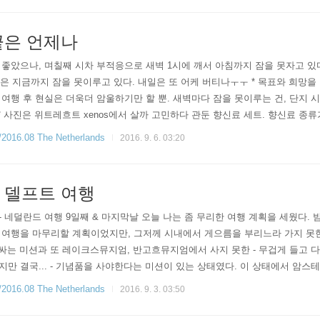
끝은 언제나
으로 좋았으나, 며칠째 시차 부적응으로 새벽 1시에 깨서 아침까지 잠을 못자고 
넘은 지금까지 잠을 못이루고 있다. 내일은 또 어케 버티나ㅜㅜ * 목표와 희망
여행 후 현실은 더욱더 암울하기만 할 뿐. 새벽마다 잠을 못이루는 건, 단지 시차
* 사진은 위트레흐트 xenos에서 살까 고민하다 관둔 향신료 세트. 향신료 종류
험도구를 좋아하는 나로써는 가격도 싸고 해서 -뼛속까지 문과 인간의 이과 로
6.08 The Netherlands
2016. 9. 6. 03:20
 델프트 여행
 금요일 - 네덜란드 여행 9일째 & 마지막날 오늘 나는 좀 무리한 여행 계획을 세웠다
 여행을 마무리할 계획이었지만, 그저께 시내에서 게으름을 부리느라 가지 못한
 싸는 미션과 또 레이크스뮤지엄, 반고흐뮤지엄에서 사지 못한 - 무겁게 들고 
만 결국... - 기념품을 사야한다는 미션이 있는 상태였다. 이 상태에서 암
무리 그 자체. 그렇지만 결국 나는 "늘 그렇듯이" 델프트에 가고야 말았다. 델
6.08 The Netherlands
2016. 9. 3. 03:50