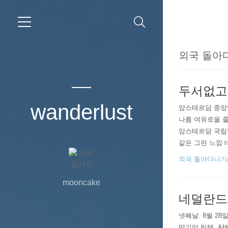
외국 돌아다니기
두서없고 
wanderlust
암스테르담 중앙역
나름 여유로울 줄
암스테르담 국립박
같은 그런 느낌ㅎ
된 곳일 줄 알았
외국 돌아다니기/201
눈치 보..
mooncake
네덜란드
넷째날. 8월 28
딸기맛 틱택. A