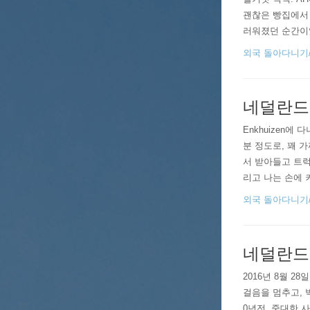
괜찮은 빵집에서
러워졌던 순간이었다
커피를 마신다고?
외국 돌아다니기/201
네덜란드
Enkhuizen에
분 정도로, 꽤 
서 받아들고 트럭 
리고 나는 손에 
한 벤치가 하나도
외국 돌아다니기/201
네덜란드 헤
2016년 8월 
걸음을 멈추고, 
0년전, 중대한 