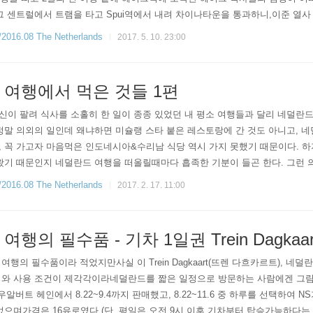
그 센트럴에서 트램을 타고 Spui역에서 내려 차이나타운을 통과하니,이준 열사
라도 덜 걷기 위해 트램을 탔는데, 기차역에서 그냥 걸어가는 것과 별 차이 없을
6.08 The Netherlands
2017. 5. 10. 23:00
 여행에서 먹은 것들 1편
신이 팔려 식사를 소홀히 한 일이 종종 있었던 내 평소 여행들과 달리 네덜란
정말 의외의 일인데 왜냐하면 미슐랭 스타 붙은 레스토랑에 간 것도 아니고, 
 꼭 가고자 마음먹은 인도네시아&수리남 식당 역시 가지 못했기 때문이다. 하
왔기 때문인지 네덜란드 여행을 떠올릴때마다 흡족한 기분이 들곤 한다. 그런 
16.9.15.에 쓴 글인데 까먹고 있다가, 블로그를 잘 못하고 있는 요즘 혹시 공
6.08 The Netherlands
2017. 2. 17. 11:00
행의 필수품 - 기차 1일권 Trein Dagkaar
여행의 필수품이라 적었지만사실 이 Trein Dagkaart(뜨렌 다흐카르트), 
기와 사용 조건이 제각각이라네덜란드를 짧은 일정으로 방문하는 사람에겐 그림의
알버트 헤인에서 8.22~9.4까지 판매했고, 8.22~11.6 중 하루를 선택하여
었으며가격은 16유로였다.(단, 평일은 오전 9시 이후 기차부터 탑승가능하다는