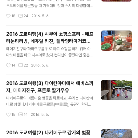
스타벅스에 가면 나라별로 사이드 메뉴 다른 게 흥미로와
우오베이를 방문했을 때 가격대비 맛과 스시의 다양함에
서 꼭 진열대를 한번씩 들여다보게 되는데, 그렇게 빵과 케
감동했었기에 (▷ 예전 방문기 : 클릭)이번 시부야점 역시
작성시간
18
24
2016. 5. 6.
익을 들여다보다가 마침 배가 고팠던 차, 스타벅스에서 아
큰 기대를 갖고 방문했으나아... 뭔가... 2년전 후쿠오카점
침을 먹고 호텔로 돌아가기..
과는 많은 차이가!! 일단 가게도 더 어수선하고 예전보다 초
밥 질이 많이 떨어진 느낌 ㅠㅠ이게 전반적으로 우오베이
2016 도쿄여행(4) 시부야 쇼핑스프리 - 애프
의 질이 하락한건지, 아님 임대료 등등 제반 비용의 차이로
터눈티리빙, 네츄럴 키친, 플라잉타이거코펜
인해 도쿄에 있는 우오베이가 후쿠오카보다 별로인건지는
글 내용
하겐, 프랑프랑, 캔두 등등등
알 수 없으나 살짝 실망스러웠다.근데, 그래도 역시, 가격을
메이지진구와 하라주쿠를 뒤로 하고 쇼핑을 하기 위해 야
생각해보면 여전히 가성비가 매우 훌륭한 집이긴 하다!실
마노테센을 타고 시부야로 왔다.컨디션이 좋았다면 충분히
망했다고 했지만, 아마 다음에 기회가 있으면 또 갈 듯...ㅋ
걸어올 수 있는 거리이지만 이미 상당 부분 방전되어 있었
작성시간
14
22
2016. 5. 6.
시부야 마크시티에서 폭풍 쇼핑을 마치고 방문한 우오베이
기에, 어쩔 수 없는 선택이었다. 네츄럴키친과 플라잉타이
시부야점.조금 이른 저녁 ..
거코펜하겐이 있는 시부야 마크시티에 와서도 잠시 앉아
당분과 카페인을 보충하고 쇼핑에 돌입하러 하였으나 토요
2016 도쿄여행(3) 다이칸야마에서 에비스까
일 오후, 마크시티 내 모든 카페가 만석이었다. 스타벅스에
지, 메이지진구, 프론토 딸기우유
서 줄서서 기다리고 있는 사람들을 보라. 아니 이게 무슨 일
글 내용
이요. 스타벅스 따위에서 줄을 서다니...ㅠㅠ 너무 당연하게
나카메구로의 아름다운 벚꽃을 뒤로하고, 우리는 다이칸야
도 애프터눈티 매장 역시 만석 + 어마어마한 대기 인원. 결
마로 향했다.나카中메目구로黑(中目黑), 유달리 한자가
국 괜히 건물만 한바퀴 빙 돌고, 카페에서 쉬지도 못한채로
쉬워 한자 난독증이 있는 나에겐 정말 고맙게 느껴지는 동
작성시간
15
14
2016. 5. 6.
쇼핑에 돌입했는데, 몸이 피곤하니 쇼핑이고 뭐고 솔직히
네ㅋㅋ (농담이 아니다. 이날 몇시간 뒤 지하철 노선도에서
좀 다 귀찮았다ㅋ 애프터눈티 리빙에선..
요금을 찾아야 하는데 시부야渋谷를 빨리 찾지 못해 잠시
멘붕이 왔었다. 영문 노선도가 모든 역에 있는 건 아니라...
2016 도쿄여행(2) 나카메구로 강가의 벚꽃
역시 난 스이카나 파스모로 찍고 다녀야함ㅎㅎ) 개성있는
글 내용