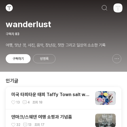
검색하기
티스토리
wanderlust
구독자
83
여행, 맛난 것, 사진, 음악, 장난감, 찻잔 그리고 일상의 소소한 기록
구독하기
방명록
신고하기 레이어
열기
인기글
미국 타피타운 태피 Taffy Town salt wat
er taffy
13
4
조회
18
덴마크/스웨덴 여행 쇼핑과 기념품
32
13
조회
17