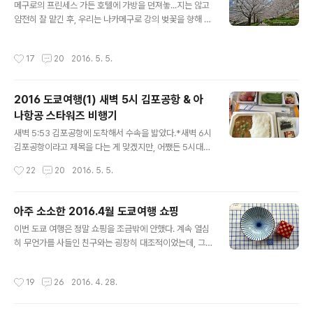
메구로의 프린세스 가든 호텔에 가방을 던져놓...지는 않고
가게들이 가득한 기분 좋은 동네 다이칸야마.사실 이렇게
얌전히 잘 맡긴 후, 우리는 나카메구로 강의 벚꽃을 향해 길
스쳐지나갈 곳이 아닌데, 아쉽게도 우리에겐 시간이 많지
을 나섰다. 프린세스 가든 호텔에는 벚꽃 나무가 몇 그루 있
않았다. 다이칸야마의 예쁜 가게와 카페에 들리고 싶은 마
었는데, 우리는 워낙 소박한 사람들이라(ㅋㅋ) 이 몇 그루
음을 꾹꾹 누르며, 다이칸야마의 조용한 주택가를 가로질
작성시간
17
20
2016. 5. 5.
의 벚꽃 나무만으로도 이미 즐거워했다. 구글맵으로 나카
러 에비스로 향했다. 가끔 여행이란 참 기묘하다.에비스의
메구로까지의 대략의 방향만 잡고, 한적한 토요일 오전의
새 전문 병원을 만난다던가...ㅎㅎ 오히..
도쿄 골목길을 발길 내키는대로 걸었다. 조용하고 깔끔한
2016 도쿄여행(1) 새벽 5시 김포공항 & 아
동네. 작은 공원의 근사한 벚꽃 나무도 만나가며 10여분쯤
나항공 스타워즈 비행기
걸었을까 드디어 나카메구로 가와가 모습을 드러냈다. 이
글 내용
풍경이 어찌나 반가웠는지^^(사실 내 친구는 메구로의 골
새벽 5:53 김포공항에 도착해서 수속을 밟았다.*새벽 6시
목길을 걷고 있는 동안 내가 제대로 가고 있는지 저으기 불
김포공항이라고 제목을 다는 게 맞겠지만, 어쨌든 5시대에
안했던 눈치로, 신기하게 잘 찾아왔다며 기뻐했다.) 이 블로
공항에 도착했다는 점을 강조하기 위한...ㅋ김포공항 아나
작성시간
22
20
2016. 5. 5.
그에서 여러번 토로했듯 정말..
항공 카운터는 새벽 6시에 열고, 출국수속은 6시 40분부
터 가능하다.해서, 빛의 속도로 체크인을 마쳤으나, 출국수
속이 가능할때까지 딱히 할일이 없었다. 이럴때 라운지를
아주 소소한 2016.4월 도쿄여행 쇼핑
이용하면 딱 좋겠지만, 김포공항에서 PP카드를 이용할 수
글 내용
이번 도쿄 여행은 정말 쇼핑을 조금밖에 안했다. 계속 열심
있는 "에어라운지 휴" 역시 아직 문을 열지 않았다. 사실 뭐
히 무언가를 사들인 친구와는 굉장히 대조적이었는데, 그
그렇다. 비싼 연회비 내고 PP카드 갖고 있어봐야 새벽같이
덕에 쇼핑 물품 사진을 찍고 나니 너무 소소해서 포스팅하
떠나거나 밤비행기 타고 출국하는 일이 많고 거의 늘 시간
기 민망한 것 반, 그리고 쇼핑 품목이 적은 덕에 빼먹지 않
에 쫓기다보니 국내공항에선 라운지 이용할 일이 많진 않
작성시간
19
26
2016. 4. 28.
고 포스팅을 할 수 있어 다행인 것 반이다. 예를 들면 2013
다. 큽... 그래도 외한/하나 크로스마일카드로 무료 커피를
년 영국이나 2014년 포르투갈이나 2015년 이탈리아,벨
마실 수 있는 "카페..
기에는 쇼핑샷을 못올렸는데 그게 하도 산 게 많아 사진 찍