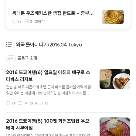
동대문 우즈베키스탄 빵집 탄드르 + 중부시
장
22
3
조회
14
외국 돌아다니기/2016.04 Tokyo
분류 전체보기
주요 글 목록
블로그 소개
공지
2016 도쿄여행(6) 일요일 아침의 메구로 스
타벅스 리저브
글 내용
전날 밤 너무 피곤하여 호텔 근처 마트를 둘러볼 기력이 없
었던 우리는 아침에 마트 ​습격쇼핑 겸 아침식사 거리를 사
기 위해 도큐 스토어에 갔는데, 이런... 아침 10시가 되어야
작성시간
21
14
2016. 5. 12.
문을 연다네. 친구도 나도 동네 주민 모드로 어슬렁어슬렁
나섰던지라, 호텔로 돌아가 정식으로 외출 준비를 하고 아
침 식사를 하러 가는 걸로 계획을 변경했다. ​ 그때 내 눈에
2016 도쿄여행(5) 100엔 회전초밥집 우오
들어온 스타벅스. 나는 카페인이 들어가야 정상적으로 작
베이 시부야점
동하는 몸뚱아리의 소유자이므로 아이스 아메리카노 한잔
글 내용
만 사들고 호텔로 돌아갈 생각이었다. ​ 그렇지만 다른 나라
100엔 회전초밥집 우오베이.2년전 후쿠오카 하카타역의