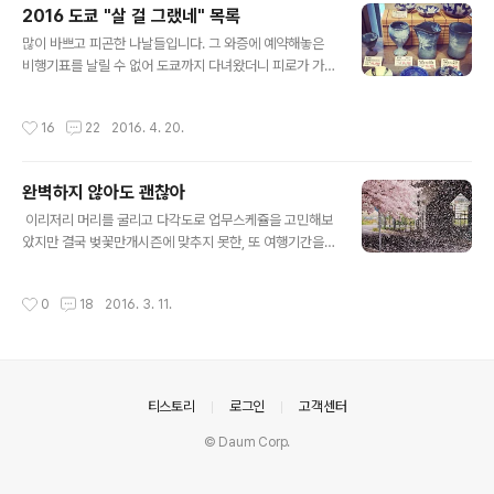
2016 도쿄 "살 걸 그랬네" 목록
다 지쳐버려서 그런거다(...) 10대~20대 초반의 나는 외국
글 내용
에 나가면 끼니는 걸러도 쇼핑은 거르지 않았으며, 너무 물
많이 바쁘고 피곤한 나날들입니다. 그 와증에 예약해놓은
건을 많이 사는 바람에 결국 현지에서 캐리어 가방을 한 개
비행기표를 날릴 수 없어 도쿄까지 다녀왔더니 피로가 가
더 사야하는 일도 흔했는데, 이번의 극히 소소한 도쿄 여행
중. 정관장 홍삼정, 아로니아 파우더, 프로폴리스, 비타민 C
쇼핑 품목을 바라보고 있자니 격세지감이 느껴진다. 어느
등등 온갖 영양제를 챙겨먹으며 - 물론 큰 효과가 있을거라
작성시간
16
22
2016. 4. 20.
한편으로는 드디..
생각하진 않아요. 그냥 뭐라도 하고 있다는 마음의 위안 정
도ㅋ - 버티고 있어요. 그러다가 1~2분만 짬이 나도 뭔가
지르고 싶다는 마음이 무럭무럭! 심지어 오늘 아침에는
완벽하지 않아도 괜찮아
"아.. 요즘 뭔가 안지른지 너무 오래됐어..."라는 생각을 하
글 내용
다가 정신을 차려보니 그저께는 땅땅(Tintin)의 대모험 피
​​ 이리저리 머리를 굴리고 다각도로 업무스케쥴을 고민해보
규어를 질렀고 어제는 옷이랑 구두를 질렀으며(아직 도착
았지만 결국 벚꽃만개시즌에 맞추지 못한, ​​​​또 여행기간을
은 안함), 조금만 거슬러 올라가면 면세점과 도쿄에서 이것
늘리지도 못한, 짧디 짧은 이번 여행 계획ㅜㅜ (전엔 만개시
저것 질렀는데 최근에 쇼핑을 너무 안했다는 생각을 하다
즌에 맞춰 도쿄에 갔더니 기상이변으로 벚꽃이 늦게 펴 아
작성시간
0
18
2016. 3. 11.
니, 참으로 양심이 없..
쉬웠던 적도 있었으나 이번엔 안그럴 듯ㅜㅜ 왠지 벚꽃이
만개한 서울을 뒤로하고 떠나, 벚꽃이 다 져버린 도쿄를 거
닐며 씁쓸해할 미래의 내 모습이 보이는 것 같다;;; 코미디
다 코미디...) 이건 뭐 완벽은 커녕 괜찮지도 않은 계획이지
만, 그래도 재미있게 놀고 올테다. 올해는 정말 여행 가기가
의안내
티스토리
로그인
고객센터
쉽지 않다. 하기야 전에도 쉬워서 간 건 아니고 깡과 패기로
그런 거지만 (특히 작년엔 열받아서 유럽을 두번이나 다녀
© Daum Corp.
오는 패기를...;;) 아무리 나라도 늘 그러고 살 수는 없으
니.....