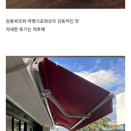
잠봉뵈르와 머랭크로와상의 감동적인 맛
자세한 후기는 차후에