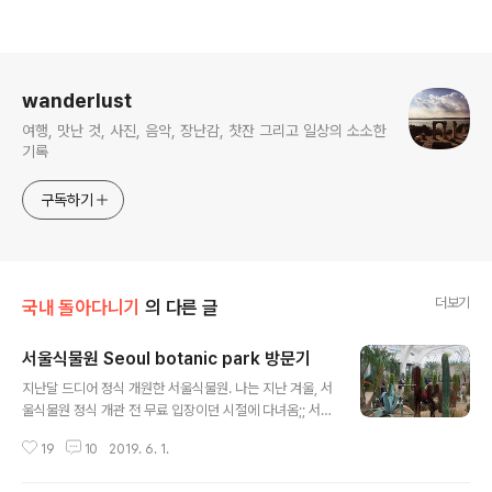
로그 정보
wanderlust
여행, 맛난 것, 사진, 음악, 장난감, 찻잔 그리고 일상의 소소한
기록
구독하기
더보기
국내 돌아다니기
의 다른 글
서울식물원 Seoul botanic park 방문기
글 내용
지난달 드디어 정식 개원한 서울식물원. 나는 지난 겨울, 서
울식물원 정식 개관 전 무료 입장이던 시절에 다녀옴;; 서울
식물원 주제원으로 가는 길.2019.5.1. 개원 이후 주제원 입
19
10
2019. 6. 1.
장료는 5천원이라고 한다.자세한 정보는 서울식물원 홈페
이지 참조 (http://botanicpark.seoul.go.kr/) 멋진 조