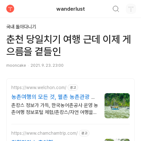
검색하기
wanderlust
티스토리
국내 돌아다니기
춘천 당일치기 여행 근데 이제 게
으름을 곁들인
mooncake
2021. 9. 23. 23:00
https://www.welchon.com/
광고
농촌여행의 모든 것, 웰촌 농촌관광 가
는 주간
촌캉스 정보가 가득, 한국농어촌공사 운영 농
촌여행 정보포털 체험/촌캉스/자연 여행을
한 번에 전국 농촌여행 코스, 지금 확인하세
요
https://www.chamchamtrip.com/
광고