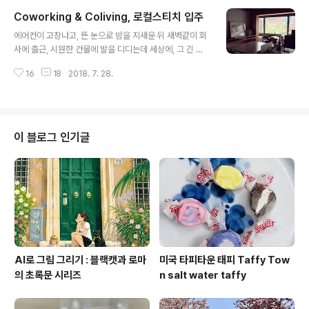
형물이 설치된 로비를 지나 주제원 온실에 들어가자,열대
Coworking & Coliving, 로컬스티치 입주
의 온도와 습도가 기다리고 있었다. 겨울이라 롱패딩 차림
글 내용
으로 열대 식물원에 들어갔더니 너무 덥고... 간만에 들고
에어컨이 고장나고, 뜬 눈으로 밤을 지새운 뒤 새벽같이 회
나간 카메라 역시 높은 온습도 탓에 정신을 못차린다. 일부
사에 출근, 시원한 건물에 발을 디디는데 세상에, 그 긴 세
러 이렇게 찍은 거 아니에요...렌즈에 습기가 차서...ㅋㅋㅋ
월동안 이렇게 애사심이 높았던 적이 있을까. "사무실이 시
ㅋ 근데 나름 분위기는 있어서 다행;; 위의 꽃 사진은 분위
16
18
2018. 7. 28.
원하니 회사가 너무 좋게 느껴져요. 미친 걸까요?" "응 너
기 있게 나왔다만, 내가 건진 건 저 사진 한장 뿐...
미친 듯ㅋㅋ" "!!!" 사실 꼭 그래서가 아니라(...) 하루이틀이
면 몰라도, 계속 잠을 잘 못자면 면역력에 큰 문제가 생길
가능성이 매우 높다. 작년부터 심각한 건강 문제를 겪다 이
제 좀 진정된 상태인데, 또다시 건강이 악화될까 과민해진
이 블로그 인기글
상태이고, 에어컨 없다고 왜 잠을 잘 못자냐, 우린 어차피
안켜고 자는데...라는 분들도 있는데 여러 주변 환경적 변화
때문에 우리집, 내 방 자체가 예년보다 훨씬 더워졌고 밤엔
바깥보다 오히려 내부가 훨씬 덥다. 물론 내가 예민해서
조..
AI로 그림 그리기 : 블랙캣과 로마
미국 타피타운 태피 Taffy Tow
의 초록문 시리즈
n salt water taffy