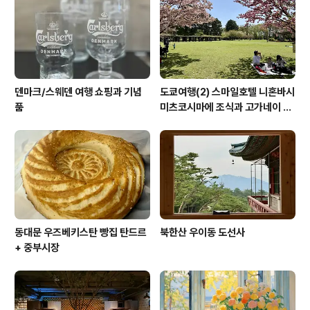
덴마크/스웨덴 여행 쇼핑과 기념
도쿄여행(2) 스마일호텔 니혼바시
품
미츠코시마에 조식과 고가네이 공
원 겹벚꽃 (코가네이 공원)
동대문 우즈베키스탄 빵집 탄드르
북한산 우이동 도선사
+ 중부시장