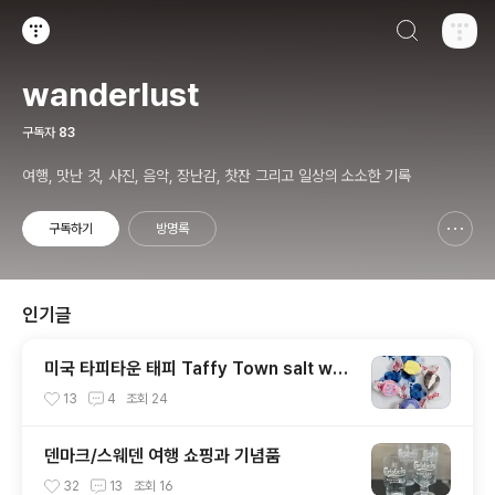
검색하기
티스토리
wanderlust
구독자
83
여행, 맛난 것, 사진, 음악, 장난감, 찻잔 그리고 일상의 소소한 기록
구독하기
방명록
신고하기 레이어
열기
인기글
미국 타피타운 태피 Taffy Town salt wat
er taffy
13
4
조회
24
덴마크/스웨덴 여행 쇼핑과 기념품
32
13
조회
16