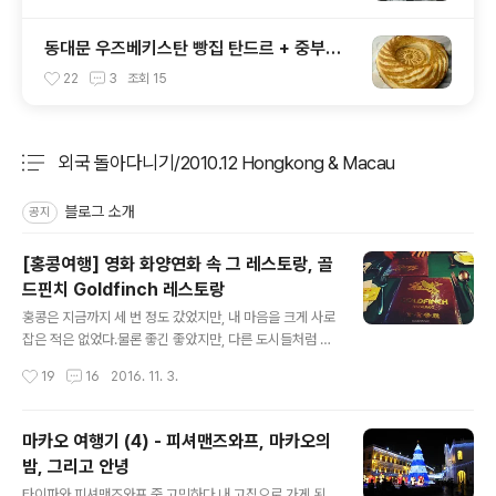
동대문 우즈베키스탄 빵집 탄드르 + 중부시
장
22
3
조회
15
외국 돌아다니기/2010.12 Hongkong & Macau
분류 전체보기
주요 글 목록
블로그 소개
공지
[홍콩여행] 영화 화양연화 속 그 레스토랑, 골
드핀치 Goldfinch 레스토랑
글 내용
홍콩은 지금까지 세 번 정도 갔었지만, 내 마음을 크게 사로
잡은 적은 없었다.물론 좋긴 좋았지만, 다른 도시들처럼 자
꾸만 또 가고 싶다거나 홍콩 앓이를 한 적은 없었다는 얘기
작성시간
19
16
2016. 11. 3.
다. 그런데 올해 10월 갑자기 오래전에 갔었던 홍콩여행들
이 마구 그리워지기 시작했다.나의 몸은 회사에 앉아 야근
을 하고 있지만마음은 홍콩의 거리 구석구석을 누비고 있
마카오 여행기 (4) - 피셔맨즈와프, 마카오의
었다고나 할까? 그래서 11월말쯤 홍콩여행을 갈까 막연히
밤, 그리고 안녕
생각 중이었는데 망했어요아 망했어요갑자기 많이 아파서
글 내용
몇개 안남은 연차를 써버리고야 말았다.아 젠장왜 맨날 이
타이파와 피셔맨즈와프 중 고민하다 내 고집으로 가게 된