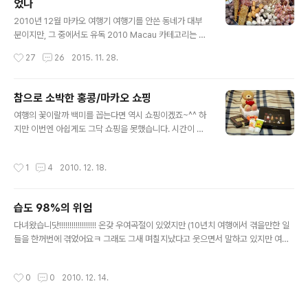
었나
ㅎ 성 바울 유적지 주변 풍경 마카오를 아주 잘 드러내는 풍
글 내용
경이랄까 오래된 포르투갈 유적 + 저 멀리 보이는 도교 사
2010년 12월 마카오 여행기 여행기를 안쓴 동네가 대부
원 + 약간 조잡한(그치만 귀여운) 크리스마스 장식과 팬더.
분이지만, 그 중에서도 유독 2010 Macau 카테고리는 게
1편에서도 썼지만 관광객이 물밀듯 몰려오는 관광지 한복
시물이 한개도 없어서 거슬려하다가 고리짝 마카오 여행
작성시간
27
26
2015. 11. 28.
판에서 느껴지는 생활감이 참 재미..
사진을 꺼내봤다. 근데 사진이 어찌나 별로인지;;;;; 올릴까
말까 고민하다 기록삼아 올리는 여행기. 그래도 다행인 건
2010년엔 못했던 포르투갈어를 지금은 할 수 있어서, 마
참으로 소박한 홍콩/마카오 쇼핑
카오 여행 중 지나쳤던 포르투갈어들을 찾아보는 재미가
글 내용
여행의 꽃이랄까 백미를 꼽는다면 역시 쇼핑이겠죠~^^ 하
있었다는 거ㅎㅎ 마카오로 넘어 가기 위해 삼일간 머물렀
지만 이번엔 아쉽게도 그닥 쇼핑을 못했습니다. 시간이 부
던 홍콩 구룡 호텔을 체크아웃하며 크리스마스 트리 사진
족했고 어쩐지 의욕도 없고.. 그덕에 귀국하던 날 세관 직원
한장 찍고 페리 터미널에 도착. 페리 터미널 식당에서 홍콩
이 [신고하실 물건 없으십니까?] [정말 신고하실 거 없으세
식으로 변형된 서양식 아침밥을 먹었는데 정말 맛이 없었
작성시간
1
4
2010. 12. 18.
요?]라고 두번이나 물어왔어도 완전 떳떳하게 없다고 할 수
다.비주얼도 우울하고 맛도 우울하고ㅠ 같이 나온 밀크티
있었죠 (라면서도 쇼핑을 거의 못했다는 사실에 눈물이 앞
마져 맛이 없었... 그나마 친구가 ..
을 가린다 ㅜ.ㅜ 최근의 빈약한 통장 잔고를 생각하면 안지
습도 98%의 위엄
른 게 다행이지만요) 별로 산 거 없다고 생각했지만 트렁크
글 내용
에서 짐 꺼내면서 정리해보니깐 역시 별로 없어요ㅎㅎ 요
다녀왔습니닷!!!!!!!!!!!!!!!!!! 온갖 우여곡절이 있었지만 (10년치 여행에서 겪을만한 일
건 일단 울나라 면세점에서. 출발 전에 시내면세점 잠깐이
들을 한꺼번에 겪었어요ㅋ 그래도 그새 며칠지났다고 웃으면서 말하고 있지만 여행
라도 들리고 싶었는데 전혀 시간이 안나더라구요. 온라인
첫날은 거의 울뻔했음^^;) 그래도 다녀오고 나니깐 역시 좋아요! 잇힝~ 근데 며칠사
면세점도 느긋하게 볼 시간이 없어서 평소에 늘 쓰는 것들
이 서울은 왜이렇게 추워졌나요 ㅜ.ㅜ 오늘 아침 홍콩은 24도였는뎁! 저녁에 한국 와
작성시간
0
0
2010. 12. 14.
만 번갯불에 콩 볶듯 사버림. 정관..
보니 영하 9도. 33도의 온도차를 극복해야 하는 나의 몸에게 새삼스레 미안합니다.
앗참, 제목은 마카오의 습도입니다. 마카오 도착하니깐, 온도 21도 습도 85%라고
해서 습도가 높구나..라고 생각했는데 돌아다니다보니 습도가 계속 올라가는 거임 결