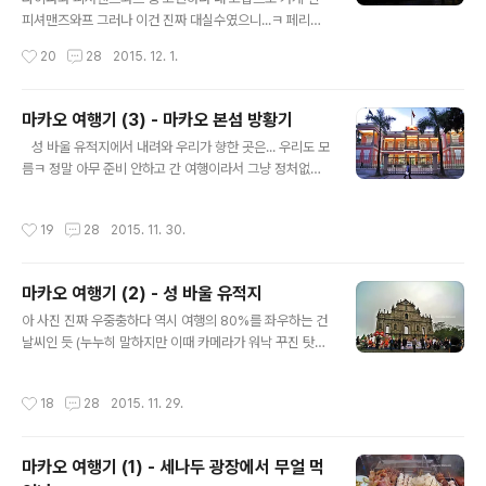
래... 그래서 연말 여행은 물건너 갔고(아직 휴가가 몇개 남
피셔맨즈와프 그러나 이건 진짜 대실수였으니...ㅋ 페리터
아 있긴 하지만 추운 계절엔 자주 아프므로 섣불리 쓰기가
미널에서 호텔로 가는 도중 버스 안에서 본 피셔맨즈와프
작성시간
20
28
2015. 12. 1.
ㅠㅠ)밀린 여행기나 써보자는 다짐을 하게 되었다. 영화 화
가 엄청 재밌어보이길래 가자고 했는데 막상 가보니깐 이
양연화를 보신 분들은,양조위와 장..
건 완전 유령도시ㅎㅎㅎㅎ 흡사 센과 치히로의 행방불명에
나올법한 망한 유원지 느낌이 가득 사람이 없어도 너무 없
마카오 여행기 (3) - 마카오 본섬 방황기
고 문 연 가게보단 문 닫은 가게가 너무 많고... 기냥 썰렁 그
글 내용
​ ​ ​ 성 바울 유적지에서 내려와 우리가 향한 곳은... 우리도 모
자체 너무 사람이 많아도 피곤하겠지만, 그래도 이런데는
름ㅋ 정말 아무 준비 안하고 간 여행이라서 그냥 정처없이
사람이 어느 정도 있고 가게는 전부 환하게 불을 켜고 있어
헤매다녔음;;; 하지만 아마도 이 곳은 대성당 앞인 것 같다!
야 신나는 법인데 정말 망했단 느낌이 가득했다ㅋ 여기 꼭
미니가 예뻐서 찍음. 마카오 대성당 귀여운 꼬마 사실 두번
가봐야한다고 가이드북에 써놓은 사람한테 따지고 싶은 마
작성시간
19
28
2015. 11. 30.
째 위 사진이 마카오 대성당인가 아닌가 고민했지만 이 사
음이 굴뚝같았다 -_- 피셔맨즈와프 안내책자를 뒤적뒤적
진을 보고 대성당 맞구나! 알 수 있었다ㅎㅎ *진짜 심각한
해서 가고 싶은 식당을 찾았건만 찍은 식..
한자문맹이라서, 한자를 보고 안 게 아니라 Largo da Sé
마카오 여행기 (2) - 성 바울 유적지
(대성당 광장)을 보고 알았다ㅜ 한자는 포르투갈어 먼저 보
글 내용
고 그 담에 알게됨ㅋ 어딜 가든 많이 귀찮지만 않으면 이정
아 사진 진짜 우중충하다 역시 여행의 80%를 좌우하는 건
표라던가 거리 이름을 찍어놓는 편인데 그 유용성을 이번
날씨인 듯 (누누히 말하지만 이때 카메라가 워낙 꾸진 탓도
마카오 여행 사진 편집하면서 새삼 느꼈다. 이 광장 바닥도
있습니다ㅜㅜ 근데 써놓고 보니 장인은 도구를 탓하지 않
아마, 몇백년전에 깐 거겠지? "라르구 다 쎄"에는 웨딩촬..
는다가 생각나네요ㅋㅋ) 성 바울 유적지와 참으로 언밸런
작성시간
18
28
2015. 11. 29.
스한 크리스마스 장식. 이렇게 안어울리기도 힘들 듯ㅎㅎ
성바울 유적지 앞에서 내려다 본 마카오 시내 풍경 파인애
플 모양 건물(그랜드 리스보아)는 봐도봐도 웃긴다. 저 모
마카오 여행기 (1) - 세나두 광장에서 무얼 먹
양으로 건물 지을 생각 한 사람도 보통 사람은 아니야ㅎㅎ