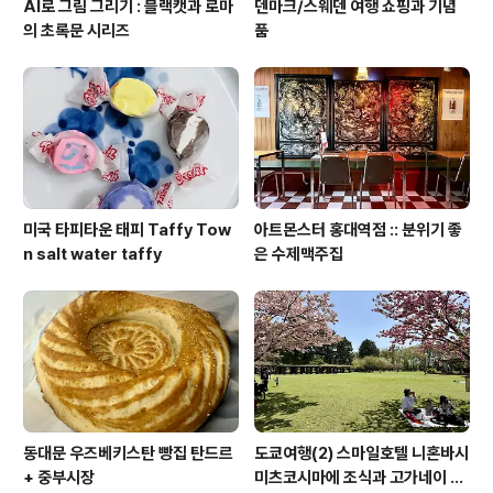
AI로 그림 그리기 : 블랙캣과 로마
덴마크/스웨덴 여행 쇼핑과 기념
의 초록문 시리즈
품
미국 타피타운 태피 Taffy Tow
아트몬스터 홍대역점 :: 분위기 좋
n salt water taffy
은 수제맥주집
동대문 우즈베키스탄 빵집 탄드르
도쿄여행(2) 스마일호텔 니혼바시
+ 중부시장
미츠코시마에 조식과 고가네이 공