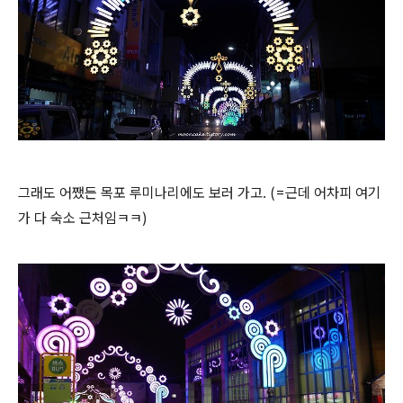
그래도 어쨌든 목포 루미나리에도 보러 가고. (=근데 어차피 여기
가 다 숙소 근처임ㅋㅋ)