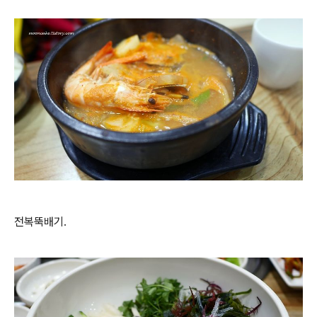
전복뚝배기.