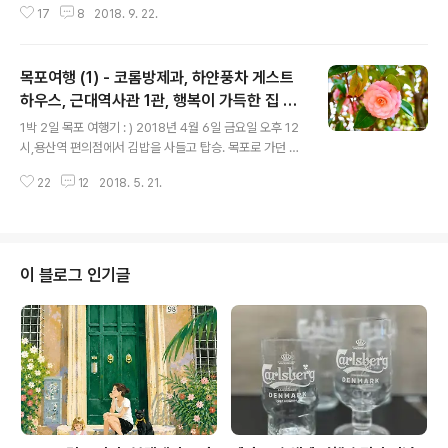
17
8
2018. 9. 22.
마구마구 날리길래(*주변에 벚꽃나무가 많았음) 사진을 찍
으러 잠시 건물 밖으로 나갔더니 카메라 렌즈에 물기가 묻
는다. 벚꽃잎이 아니라 눈이었다. 눈.... 눈이었다. 눈보라가
목포여행 (1) - 코롬방제과, 하얀풍차 게스트
휘몰아치는 4월의 목포. 어메이징....! 참고로 이날 목포 뿐
만 아니라 광주랑 전주도 눈이 왔다고. 서울도 밤 체감온도
하우스, 근대역사관 1관, 행복이 가득한 집 카
글 내용
가 0도에 가깝게 떨어진, 전국적으로 꽃샘추위가 심하게
페
1박 2일 목포 여행기 : ) 2018년 4월 6일 금요일 오후 12
온 날이었다. 4월의 눈에 얼떨덜해진 채로 아침 식사를 했
시,용산역 편의점에서 김밥을 사들고 탑승. 목포로 가던 날,
다. 나는 한식을 별로 안좋아하는데다가, 특히나 아침엔 빵
극심한 황사가 대한민국 전역을 뒤덮었고 목포도 예외는
과 커피를 절대적으로 선호해서, 하얀풍차게스트하우스의
22
12
2018. 5. 21.
아니였다... 미세먼지 수치 안좋은 게 하루이틀은 아니지만,
조식도 별로 기대가 되..
서울에선 공기가 안좋은 날은 밖에 거의 나가지 않는데, 여
행지에선 안돌아다닐수가 없으니 상당히 난감한 상황. 드
디어 목포 도착. 난생 처음 밟아보는 목포땅. 아니, 전라남
도에 간 것 자체가 처음!!!!목포가 광주보다 더 아래에 있다
이 블로그 인기글
는 것도 처음 알았다. 이 얘기를 하니까 주변 사람들의 반응
은 딱 반반이었다. "아니 이런 무식..."과 "어머 나도 몰랐
어!!!"블로그에 이걸 쓰면 무식하다고 정말 욕먹을 것 같지
만 그래도 굳이 쓰는 이유는 스스로의 무지함을 반성하기
위..