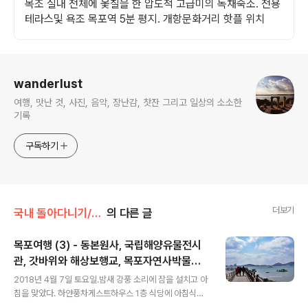
목조 실내 전체에 옻칠을 한 압도적 고급미의 독채숙소. 전용
테라스및 욕조 목포역 5분 평지. 개항문화거리 핫플 위치
로그 정보
wanderlust
여행, 맛난 것, 사진, 음악, 장난감, 찻잔 그리고 일상의 소소한
기록
구독하기
더보기
국내 돌아다니기/2018 목포
의 다른 글
목포여행 (3) - 동본원사, 국립해양유물전시
관, 갓바위와 해상보행교, 목포자연사박물관,
글 내용
또다시 행복이 가득한집 카페
2018년 4월 7일 토요일.밤새 강풍 소리에 잠을 설치고 아
침을 맞았다. 하얀풍차게스트하우스 1층 식당에 아침식사
를 먹으러 갔는데, 밥을 기다리는 사이 창밖으로 벚꽃잎이