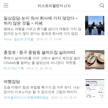
티스토리챌린지 (23)
일상잡담-눈이 와서 회사에 가지 않았다 +
하지 않은 것들 + 카페
원래는 여행을 가려고 휴가를 냈다가 여행은 가지 않
았지만 눈이 많이 온다는 핑계로 회사에 가지 않았
다. (눈이 정말 엄청나게 많이 오긴 했다)밀린 집안일
Trivia : 일상의 조각들
2024. 11. 27. 15:00
을 하고 - 너무 밀린 게 많아서 뭔가 했는데도 전혀
티기 나지 않는다는 것이 함정 - 팬케이크 가루에 코
코아가루를 넣어서 팬케이크를 구워 먹었다. 시럽 대
충정로 / 중구 중림동 샐러드집 살라아띠
신 알룰로스를 뿌리고 냉동 트리플베리는 대충 봉지
후배가 살라아띠를 가자 그래서 샐러드 체인점 샐러
째로 부은, 데코는 1도 없는 자연인의 밥상이다ㅎㅎ
디Salady를 말하는 줄 알았는데 아니였다. 히힛충정
그래도 맛있다. 음료로는 스웨덴에서 사온 오보이
로역 근처 브라운 스톤 1층에 위치한 살라아띠 SaLa
먹고 다닌 기록
2024. 11. 26. 19:25
O’boy 코코아를 곁들였다. 나는 많이 아프거나 여행
Atti다양한 샐러드, 포케, 샌드위치, 커피 메뉴가 있었
갈때만 휴가를 썼기 때문에아프지 않고 여행 중이 아
다. 매장은 깔끔. 찾아보니까 약수가 본점인 듯. 연어
닌데 휴가를 쓰면 매우 어색해하곤 하는데, 오늘은
포케 (14,500원)연어 비주얼 미침 제육 포케 (13,000
여행잡담
그럭저럭 괜찮다. 어쩌면 여행이 가고 싶다기보다는
원)제법 매콤한 편이었다고 연어 때깔이 너무 고와서
요즘 티웨이 항공 유럽행 특가가 참 자주 뜬다. 나는
회사에 출근하기 싫었던 걸지도 모른다. 95% 이상..
사진 한장 더. 나는 크래비 와사비마요 샌드위치와
장거리 이코노미는 탈 수 없으므로 그림의 떡이지만,
라떼를 주문했는데, 일행들의 포케 비주얼을 보고 나
그래도 인천-바르셀로나 편도가 23.6만원이면 그냥
외국 돌아다니기/여행계획&잡담
2024. 11. 25. 18:10
도 포케 시킬걸 하고 약간 후회했다. 이날따라 샌드
미친 척하고 타야되는 게 아닌가 싶기도 하다. 비행
위치가 땡기지 뭐야…샌드위치는 6,900원, 라떼는 5,
기를 저렴하게 발권하면 물론 돈을 아껴서도 좋지만,