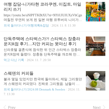
있는 살짝 부실한 소세지까지, 진짜로 진짜로 옛날
돌아가서 외부 계단을 올라야한다. 이 건물 구조 좀
여행 잡담-니가타현 코라쿠엔, 이집트, 마일
핫도그였음ㅋㅋ 추억이 방울방울 몽글몽글 되살아나
특이함ㅎㅎ 계단을 오르면 귀여운 곰돌이가 맞아줌.
리지 쓰기
는 맛. 여기 사장님도 넘 친절하시고, 처음 보는데 친
깔끔하고 차분한 느낌의 카페. 오후의 햇살 + 바깥의
https://youtu.be/aNlPFTKBtXU?si=9lYiUIUlUXzVhCgn
근하게..
나무들이 가을바람에 흔들리는 모습이 좋았는데 동
며칠전 우연히 보게 된 일본 여행 유투버의 니이가타
영상으로 찍으려는 순간 다른 손님들이 우루루 들어
현의 코라쿠엔 (공락원) 1층은 자판기 식당, 2층은 호
외국 돌아다니기/여행계획&잡담
2024. 11. 8. 11:30
와서 포기. 오월이구의 커피와 음료 메뉴판. 맛있는
텔로 구성되어 있는데, 자판기 식당이나 호텔이나 전
케이크들. 사진엔 없지만 레몬파운드케이크랑 에그
부 70년대에 머물러 있는, 신기한 장소. 나폴리탄 괴
타르트도 있었음. 마음에 들었던 창문 :) 라떼와 아메
담에서 그대로 튀어나온 것 같은 곳이다. 보는 내내
단독주택에 스타벅스가?! 스타벅스 장충라
리카노 그리고 쑥절미갸또쇼콜라. (비닐포장 벗기고
신기했음. 레트로 그 잡채! 깨끗하게 청소하시는 듯
운지R점 후기…지만 커피는 못마신 후기
사진 찍을..
하지만 나는 숙박은 차마 못할 듯. 또 과연 수익이 날
신라호텔 결혼식에 참석한 뒤 인근 스타벅스 장충라
까…싶은데 이 곳을 운영하는 분들의 이야기가 궁금
운지R점에 들렸다. 장충동 단독주택을 개조해 만든
하다. 코라쿠엔의 구글 리뷰는 이 쪽에. 같은 유튜버
스타벅스 리저브 매장. 스타벅스의 다른 행보들은 그
먹고 다닌 기록
2024. 11. 7. 20:50
의 다른 여행기. 니가타에서 홋카이도 오타루까지 16
닥 마음에 안들지만, 경동1960을 비롯하여 이런 특색
시간 동안의 크루즈 탑승. https://youtu.be/mF5A-jAX
있는 매장을 만드는 건 매우 마음에 든다 :) 입장 전
NqU?si=ernyx7mZ-vePs..
에 30분 정도 대기하는 일이 흔하다길래 큰 기대없이
스웨덴의 커피들
갔는데, 대기줄이 없어서 일행들과 함께 우와 우리
불과 몇일 있었지만 한국에 돌아와서, 제일 그리웠던
운좋다!!!! 라며 신나서 들어감. 단독주택이던 시절
게 스웨덴의 커피였다. 진짜로 그리웠음. 남들이 보
주차장이었을 것으로 추정되는 곳으로 들어감ㅎㅎ
면 스웨덴에 몇 년 살다 온 줄ㅋㅋㅋㅋ 개인적인 경
외국 돌아다니기/2024.08 Denmark & Sweden
2024. 11.
이때만 해도 우와앙 신나!!! 하고 있었는데 결론적으
험으로는 덴마크와 스웨덴의 카페 커피 문화는 좀 다
7. 13:30
로 말하자면 자리가 없었다ㅠㅠ 스타벅스 장충라운
르고, 스웨덴과 핀란드가 매우 유사해보였다. (물론
지R점을 샅샅이 뒤졌으나 완전히 만석이었다. 실외
세 나라 합쳐서 총 2~3주 체류한 것이 전부이니 매우
자리도 전부 만석 얼핏 빈 자리가 있는 것 같아 가보
제한적인 경험이고, 반박시 당신의 말이 다 옮습니
Prev
Next