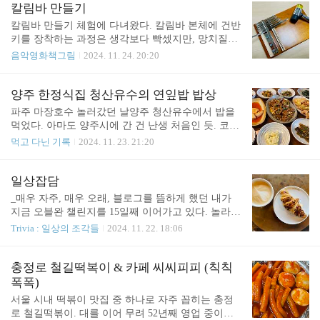
000원인데 식사 메뉴랑 같이 주문하면 커피는 1,000
꼭 돈 때문이 아니더라도 일종의 무용담이나 전리품
칼림바 만들기
원 할인해주셔서 총 10,900원이었다. 라떼를 일회용
같은 거랄까, 베테랑 여행자로써의 자부심을 가질 수
칼림바 만들기 체험에 다녀왔다. 칼림바 본체에 건반
잔이 아닌 넓..
있어 좋다ㅎㅎ (반대로 올해 1월 후쿠오카 저가항공
키를 장착하는 과정은 생각보다 빡셌지만, 망치질이
을 겁나 비싸게 끊은 건 돈이 아까운 걸 떠나 그 자체
나름 재밌기도 했다. 안하던 일 하는 건 왠만하면 다
음악영화책그림
2024. 11. 24. 20:20
로 치욕이었다. 물론 농담입니다ㅋㅋ) 12월 인천-프
재밌는 듯. 일단 큰 고무망치로 건반키를 두들겨 장
라하 대한항공 마일리지 항공권도 나를 주말 내내 고
착한 다음에, 작은 조율용 망치로 음을 맞추는데 이
민에 빠트렸다. 드레스덴 크리스마스마켓에 가고 싶
과정이 특히 힘들었다. (그래서 사진도 없음ㅋㅋ 사
양주 한정식집 청산유수의 연잎밥 밥상
어서 프랑크푸르트와 프라하행 마일리지 항공권을
진 찍을 여유가 없었음) 대략 어느 정도 선까지 건반
파주 마장호수 놀러갔던 날양주 청산유수에서 밥을
알아보았는데 프푸는 대부분 좌석이 “프레스티지 슬
키를 밀어 넣으라는 가이드가 있으면 좋은데 그런 게
먹었다. 아마도 양주시에 간 건 난생 처음인 듯. 코지
리..
없이 대충 장착하다보니까 전반적으로 건반이 2키
한 분위기 사진 오른편에 보이는 군고구마 난로는,
먹고 다닌 기록
2024. 11. 23. 21:20
정도 낮게 설치되었고 그래서 17개를 다시 작은 망치
실제로 겨울에 군고구마를 만들어 내주신다고 한다.
로 일일이 두드려 음을 높이려니까 하.. 힘들었다. 그
연잎밥 밥상 4인 상차림 오늘의 죽 + 오늘의 전 + 도
래도 역시 결과적으로는 재밌었고 워낙 단순한 악기
토리묵 + 청국장 + 계란찜 + 영광굴비의 구성이고 그
일상잡담
이다보니 바로 연주가 가능해서 재밌었다. 조립을 마
외에도 다양한 반찬이 있다. 김은 명란젓과 같이 싸
_매우 자주, 매우 오래, 블로그를 뜸하게 했던 내가
친 뒤 한 10분 정도 배운 게 전부이지만 그래도 ..
먹으라고 하셨는데 맛있었음👍 나물들도 맛있었다.
지금 오블완 챌린지를 15일째 이어가고 있다. 놀라운
영광굴비 4인상인데 3마리인 것은 사진 찍기 전에 한
데?확실히 매일매일 써야한다는 압박감이 있으니 낮
Trivia : 일상의 조각들
2024. 11. 22. 18:06
마리 집어 간 사람이 있기 때문ㅋㅋ전이랑 도토리묵
은 퀄리티의 글이라도 꾸준히 올리게 된다. 일기장
도 맛있었다. 연잎밥도 나왔다. 오랜만에 먹어보는
측면에서는 괜찮고,블로그의 질 측면에서는, 아쉽
연잎밥 개취로는 언제나 연잎밥은 막 그렇게 맛있는
다. 그래도 뜸하게 쓴다고 양질의 글을 쓰는 건 아니
충정로 철길떡복이 & 카페 씨씨피피 (칙칙
지는 모르겠다. 그렇지만 귀여움 ㅎㅎ청국장청산유
였으니, 차라리 자주 쓰는 게 낫겠다. 오블완 챌린지
폭폭)
수에서 즐겁게 식사를 마쳤다. 딱 하나 아쉬웠던 점
에서 아쉬운 점은 예전에 쓰다가 마무리 짓지 못해
서울 시내 떡볶이 맛집 중 하나로 자주 꼽히는 충정
은 ..
묵혀둔 글을 발행할 땐 챌린지로 인정이 안된다는
로 철길떡볶이. 대를 이어 무려 52년째 영업 중이다.