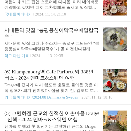
더현대 위키드 팝업 스토어에 다녀옴. 미리 네이버로
말로 맛이 없기..
느끼했다. 맛있는 커피이기는 했지만 밥 먹고 버터스
예약하고 갔지만 티켓 교환할때도 줄서고 입장할때
카치 라떼를 마시기에는 꽤 무거움ㅎㅎ 그냥 깔끔하
도 줄서고 휴;; 그래도 티켓 받고 나니 일단 신남💚 오
국내 돌아다니기
2024. 11. 14. 21:10
게 아아 마실 걸 후회함. 아아는 맛있었다고. 커피가
래전 위키드 원작 소설을 재미있게 읽었고 -> 뮤지컬
달다면서 디저트는 못참지 ㅋㅋ 센터커피 겸 메이비
음원으로 즐기다가 -> 2011년 뉴욕에서 위키드 뮤지
라운지는 다양한 공간으로 구성되어 있었다. 1인 공
컬을 보고 -> 국내에서 다시 한번 호주 캐스트 내한
서대문역 맛집 “봉평옹심이막국수메밀칼국
간도 있고 +_+ 널찍하고 한적해서 좋았음 :) 커피가
공연으로 관람! 그 이후로는 더이상 뮤지컬을 보러
수”
달아서 결국 센터커피의..
가지는 않았지만, 그래도 위키드의 오랜 팬입니다.
서대문역 맛집 그러나 주소지는 종로구 교남동인 “봉
(그래서 아직도 나에게 위키드는 이디나 멘젤과 크리
평옹심이막국수메밀칼국수”가 곧 이전한다길래 부
스틴 체노웨스가 최고!) 입장하자마자 사람 찍는 사
랴부랴 다녀옴!!! [카카오맵] 봉평옹심이막국수메밀
먹고 다닌 기록
2024. 11. 13. 22:35
람들로 가득한 위키드 팝업 스토어. 글린다의 방 글
칼국수 서울 종로구 통일로 156-1 1층 (교남동) http
린다 코너 엘파바 코너 엘파바의 방 엘파바 모자 쓰
s://kko.kakao.com/k8CLp_s7St 봉평옹심이막국수메밀
고 사진 찍었는데 개신남 검은 원피스 입고 갈걸 미
칼국수서울 종로구 통일로 156-1map.kakao.com 여기
(6) Klampenborg역 Cafe Parforce와 388번
처 생각 못해서 좀 아쉬웠다ㅎㅎ 메리 위키드 크..
옹심이가 정말 맛있다. 어쩐지 맛집들이 가게를 옮기
버스 - 2024 덴마크&스웨덴 여행
고 나면, 사장님도 메뉴도 다 그대로인데 이상하게
Dragør에 갔다가 다시 컴포트 호텔로 돌아온 것은 아
예전 그 맛이 안나는 경우를 종종 접해왔기에, 봉평
직 정오가 되기 전이었다. 짐을 찾기 전, 컴포트 호텔
옹심이막국수메밀칼국수가 이전하기 전에 꼭 한번
의 화장실에 들렸다. 이번 덴마크/스웨덴 여행에서
외국 돌아다니기/2024.08 Denmark & Sweden
2024. 11. 12. 18:10
먹고 싶었다. 오늘도 어김없이 대기가 있었다. + 몇년
놀랐던 점은 성중립화장실이 굉장히 많다는 점이었
전 여기를 처음 방문했을 때, 의자에 앉기도 전에 메
다. 최소 50% 이상…? 사실 처음엔 꽤 당황스러웠음.
뉴판도 안보고 주문하는 손님이 한두명이 아닌 걸 보
이런 건 남녀유별이었음 좋겠음. 내가 너무 보수적인
(5) 코펜하겐 근교의 한적한 어촌마을 Dragø
고 오 진짜 오래된 ..
가? 짐을 찾고 컴포트 호텔 로비에 앉아 잠시 핸드폰
r 산책 - 2024 덴마크&스웨덴 여행
을 충전했다. 아직 2020년에 산 아이폰12프로를 쓰고
덴마크 여행의 첫 행선지는 코펜하겐 근교의 Dragør
있어서, 여행 내내 배터리 용량과 저장 용량으로 고