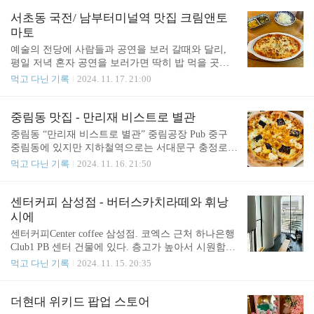
견하고 안도의 한숨.기본적으로 오드룹가드 Ordrupg
이 필요하지 않다. 모바일로 전부 처리 가능. 내가 영
aard Museum은 11시부터 17시까지 열고, 수요일만 미
서초동 국전/ 남부터미널역 맛집 크림앤토
업점에 ..
술관은 19시까지, 카페는 21시까지. 오드룹가드 입구
마토
를 지나서도 숲 같은 곳을 한참 걸어갔다. 그러다가
예술의 전당에 사람들과 공연을 보러 갈때와 달리,
드디어 귀족 저택 같은 곳이 보이고 영국식 정원 같
평일 저녁 혼자 공연을 보러가면 딱히 밥 먹을 곳이
은 곳도 보였다.(영국식 아닐 수도 있음ㅎㅎ 저의 지
없어 남부터미널역 근처 KFC에서 대충 때우는 것이
먹고 다닌 기록
2024. 11. 17. 21:00
식의 한계입니다) 드디어 오드룹가드 미술관 본관 입
다반사였는데 최근 새로운 맛집을 하나 알게 됐다.
구 발견! 데스크에 가서 코펜하겐 카드를 보여주고
국제전자센터, 이른바 “국전” 11층 식당가에 있는 파
입장권을 받았다. 이 큐알 코드를 입장할때마다 찍고
스타집 “크림 앤 토마토” 예술의 전당을 그렇게 많이
중림동 맛집 - 만리재 비스트로 별관
다니면 된다..
갔는데 국전 가챠삽도 국전 식당가도 이제서야 알게
중림동 “만리재 비스트로 별관” 중림공장 Pub 중구
되다니 인생 헛산 기분이었음. https://mooncake.tistor
중림동에 있지만 지하철역으로는 서대문구 충정로역
y.com/m/2661 Toy Spirits 클래식 카페 가챠 + 국제전
이랑 제일 가깝고, 또 서울역과도 가까운 편이라 그
먹고 다닌 기록
2024. 11. 16. 21:50
자센터 9층Toy Spirits의 클래식 카페 가챠! 남부터미
런지 다른 분들이 쓰신 리뷰를 보면 중림동 맛집, 충
널 인근 국제전자센터 9층에서 뽑아왔다. 바로 이 시
정로역 맛집, 서울역 맛집 등등 범위가 넒다 ㅎㅎㅎ
리즈인데 누가 봐도 그냥 내 취향 100% -패브릭 재질
ㅎ 이런 애매모호함이 구시가지의 매력인 듯 :D 만리
센터커피 삼성점 - 버터스카치라떼와 휘낭
의 매트, 종이 재질의 장식 종이 두개 ..
재 비스트로 별관은 밖에서 보는 것보다 매장이 크
시에
고, 특히 생각보다 층고가 높아서 인상적이었다. 단
센터커피Center coffee 삼성점. 코엑스 근처 하나은행
골이 많은지 벽 장식장에는 킵해둔 술도 많았다. 레
Club1 PB 센터 건물에 있다. 층고가 높아서 시원함 :)
모네이드 부라타 샐러드 신선한 토마토와 부라타 치
다만 지형의 특성상 여기는 지하이기도 함 ㅎㅎ 커피
먹고 다닌 기록
2024. 11. 15. 20:35
즈의 훌륭한 조합 맛있었다. 초당옥수수관자샐러드
는 1층에서 주문하고, 아래 라운지 공간 - 위의 사진
이거 정말 맛있었음. 부드러운 관자와 달콤아삭한 초
속 공근 -에 가져가서 마시면 된다. 다양한 센터커피
당옥수수가 생각보다 더 잘 어울렸다. 치킨 허브 페
원두와 캡슐커피, 굿즈도 판매 중. 나는 아이스 버터
더현대 위키드 팝업 스토어
스토 리조토 바질 페스토로 만든 파스타나 리조또야
스카치라떼를 주문했는데… 이게 생각보다 더 달고