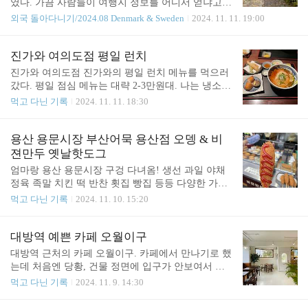
였다. 가끔 사람들이 여행지 정보를 어디서 얻냐고
통받았다. 시간낭비 무엇…ㅠㅠ 컴포트 호텔의 로비
묻는데, 나는 핀터레스트 검색이나 구글맵 들여다보
외국 돌아다니기/2024.08 Denmark & Sweden
2024. 11. 11. 19:00
는 널찍하고, 대부분의 좌석에 충전기를 꽂을 수 있
다가 마음에 드는 가기를 주로 하는 편. 코펜하겐 근
는 소켓이 있어 좋았다. 노트북을 쓰고 있는 사람도
교의 Dragør를 알게 된 것도 핀터레스트를 통해서였
많았다. 핸드폰도 충전할 겸, 여기서 점심을 먹고 갈
다. 노란빛의 오래된 집들이 예뻐보였고 동네 이름도
진가와 여의도점 평일 런치
까 고민했는데 (직접 조리하는 음식은 ..
Dragon을 연상시켜 괜히 멋있었다. (물론 용과 전혀
진가와 여의도점 진가와의 평일 런치 메뉴를 먹으러
관련은 없음ㅎ) 지도를 보니 Dragør는 코펜하겐 시내
갔다. 평일 점심 메뉴는 대략 2-3만원대. 나는 냉소면
보다는 공항에서 훨씬 가까웠다. 그래서 코펜하겐 시
정식을 골랐고 네 명 다 다른 메뉴를 먹었다 ㅎㅎ 스
먹고 다닌 기록
2024. 11. 11. 18:30
내로 가기 전, 컴포트 호텔에 짐을 맡겨두고 호텔 앞
끼야끼동 정식 냉 메밀면 정식 연어덮밥 정식 다시
버스 정류장에서 35번 버스를 탔다. (※ 호텔에서 나
내 메뉴로 돌아와서, 평일 런치 냉소면 정식은 냉소
오기 전 코펜하겐 카드 96시간권을 결제했고 이 카드
면 + 유부초밥2 + 소바마끼1 + 튀김 + 샐러드로 구성
용산 용문시장 부산어묵 용산점 오뎅 & 비
로 코펜하겐과 코펜하겐 근교의 대중교통은 전부 이
되어 있었는데 소면은 국물이 깔끔하고 시원해서 맛
젼만두 옛날핫도그
용할 수 있었다. 버스 기사에게 ..
있었지만, 360년 전통의 면요리…라고 하는 것 치고
엄마랑 용산 용문시장 구겅 다녀옴! 생선 과일 야채
는 다소 평범한 느낌이었고 의외로 맛있었던 게 소바
정육 족말 치킨 떡 반찬 횟집 빵집 등등 다양한 가게
마끼! 소바마끼의 발견! 딱 한개뿐이라 아쉬웠다. 다
가 있었다. 꽤 깔끔한 용문시장 예전엔 재래시장을
먹고 다닌 기록
2024. 11. 10. 15:20
음에 또 가게 되면 그땐 소바마끼를 한 줄 시켜 먹을
싫어했는데… 오랜만에 시장에 가보니까 마트보다
예정ㅎㅎ
저렴하고 여러가지 간식이 있어서 재밌었음 ㅋㅋ 엄
마는 아케이드 안의 건어물 상가에서 호두를 샀는데
대방역 예쁜 카페 오월이구
사장님이 매우 친절하셨다. 그리고 엄마한테 붕어빵
대방역 근처의 카페 오월이구. 카페에서 만나기로 했
사먹자고 했더니 아까 핫도그 가게가 있었다며 붕어
는데 처음엔 당황, 건물 정면에 입구가 안보여서 ㅋ
빵 말고 핫도그를 먹자고 하심 ㅋㅋㅋㅋ 용문시장 비
ㅋㅋㅋ 건물 메인 출입구로 들어가서 2층으로 갔는
먹고 다닌 기록
2024. 11. 9. 14:30
젼만두의 옛날 핫도그 (1,500원) 주문하면 다시 한번
데 오월이구로는 갈 수 없었다. 또다른 출입구는 지
튀겨주심. 갓 튀겨진 바삭따끈한 핫도그. 안에 들어
하로만 연결. 오월이구 출입구는 건물 왼편 뒷쪽으로