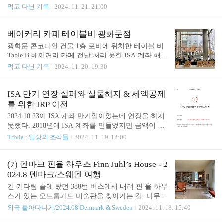
점. 모처럼 재고 대방출의 기회로 삼으려고 했는데
다만 무허가 건물 및 국유 토지 무단 점유 이슈로 몇
먹고 다닌 기록
2024. 11. 21. 21:00
아쉽다. _언제부턴가 지하철에서 와이파이가 잘 안
년째 철거 얘기가 나오는데 어찌 되려나. 없어지기
잡히기 시작했다.특히 역 대합실에서 KT와이파이는
전에 부지런히 가자80년대 그 자체하긴 이 동네 자체
아예 뜨지 않는 경우가 종종...? 결국 데이터 사용량
가 서울의 시골 같은 느낌.광화문,서대문과 신촌 사
베이커리 카페 테이블비 광화문점
이 늘어나게 되어, KT에서 KT알뜰폰으로 갈아타기
이에 끼어 있고 오래전엔 나름 메인스트림이었을텐
광화문 콘코디언 건물 1층 로비에 위치한 테이블 비
도 했다..
데 지금은 시간의 흐름에서 뒤쳐진 느낌이다. 옛 모
Table B 베이커리 카페 전날 처리 못한 ISA 계좌 해결
습을 고스란히 간직하고 있는 동네. 이런 동네가 남
을 위해 이틀 연속 NH증권 광화문금융센터로 출근하
먹고 다닌 기록
2024. 11. 20. 19:30
아 있는 것이 나는 푸근하고 좋은데, 주민은들 어떨
고;; https://mooncake.tistory.com/m/2682 ISA 만기 연
지 모르겠다. 위생은 살짝 흐린 눈 하기* 다만 눈에
장 실패와 실물해지 & 세액공제를 위한 IRP 이전202
보이는 깔끔함과 실제 위생은 큰 차이가 있다고 생각
4.10.23이 ISA 계좌 만기일이었는데 연장을 하지 못
ISA 만기 연장 실패와 실물해지 & 세액공제
한다. 막 문을 열어서 깔끔해 보이는 식당도 얼마든
했다. 2018년에 ISA 계좌를 만들었지만 금액이 많지
를 위한 IRP 이전
지 불결하게 운영될 수도 있고, 철길떡볶이는 무허가
는 않아서 매번 연장을 해왔는데 그만 깜빡해버렸다.
2024.10.23이 ISA 계좌 만기일이었는데 연장을 하지
..
만기일이 지나면 절대 연장은 불가능하mooncake.tist
못했다. 2018년에 ISA 계좌를 만들었지만 금액이 많
ory.com회사로 복귀 전 테이블 비에서 아침으로 빵과
지는 않아서 매번 연장을 해왔는데 그만 깜빡해버렸
Trivia : 일상의 조각들
2024. 11. 19. 12:00
커피를 마셨다. * 콘코디언 건물 1층 로비엔 카페가 3
다. 만기일이 지나면 절대 연장은 불가능하다고 한
개 있다. 로네펠트, 포비FourB, 테이블비Table B. 테
다. 기왕 이렇게 된 거 IRP로 옮겨서 추가 세액공제나
이블 비는..
받을까하고, 오전에 휴가를 내고 NH증권에 갔다. (1)
(7) 덴마크 핀율 하우스 Finn Juhl’s House - 2
만기일이 지난 ISA계좌는 실물해지 가능. 즉, 꼭 계
024.8 덴마크/스웨덴 여행
좌 안에 들어 있는 주식을 매도할 필요는 없다. 실물
긴 기다림 끝에 탔던 388번 버스에서 내려 핀 율 하우
해지 처리 시 기존 ISA 계좌의 번호와 안에 들어 있
스가 있는 오드룹가드 미술관을 찾아가는 길. 나무만
는 주식은 그대로 유지되고, 계좌 종류만 일반 계좌
울창하고 사람은 전혀 보이지 않아, 과연 여기가 맞
외국 돌아다니기/2024.08 Denmark & Sweden
2024. 11. 18. 15:40
로 변경된다. (2) ISA계좌 실물해지 후 바로 다시 새 I
는지 불안했다. 그러다 오드룹가드 미술관 입구를 발
SA 계좌를 만들 수 있다. ▷ 여기까지는 영업점 내방