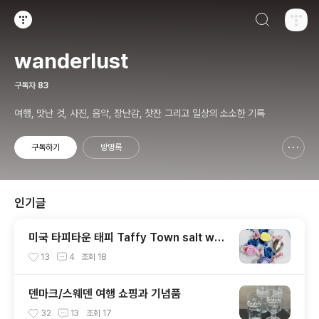
검색하기
티스토리
wanderlust
구독자
83
여행, 맛난 것, 사진, 음악, 장난감, 찻잔 그리고 일상의 소소한 기록
구독하기
방명록
신고하기 레이어
열기
인기글
미국 타피타운 태피 Taffy Town salt wat
er taffy
13
4
조회
18
덴마크/스웨덴 여행 쇼핑과 기념품
32
13
조회
17