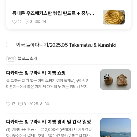
동대문 우즈베키스탄 빵집 탄드르 + 중부시
장
22
3
조회
14
외국 돌아다니기/2025.05 Takamatsu & Kurashiki
분류 전체보기
주요 글 목록
블로그 소개
공지
다카마쓰 & 구라시키 여행 쇼핑
글 내용
늘 그렇듯 별 거 없는 여행 쇼핑기 여행 둘째날, 구라시키
미관지구에서 뽑은 가챠 세 개위의 두 개는 키비비 뮤지엄
에서 뽑았는데, 사람 손으로 일일이 숫자를 써넣은 게 정겹
다 ㅎㅎ 키비비 뮤지엄에서 뽑은 비젠야끼 장식품 두 점.키
작성시간
17
8
2025. 6. 30.
비비 뮤지엄에 가기 전 "구라시키 우동 붓카케 후루이치"에
서 우동을 먹고, 매장에서 사용 중인 비젠야끼 식기가 매우
마음에 들었는데, 마침 비젠야끼 장식품 두 개를 가챠로 뽑
다카마쓰 & 구라시키 여행 경비 및 간략 일정
을 수 있어서 행복했다 :)가격은 개 당 500엔. 오카야마현
글 내용
까지 가는 기차표를 현금으로 결제하는 바람에 혹시라도
(1) 여행비용- 항공권 : 212,000원 (진에어 / 네이버 경유
현금이 모자랄까봐 심리적으로 위축되어 있어서, 더 많이
하나투어에서 결제)- 호텔 : 302,475원 (슈퍼호텔 다카마