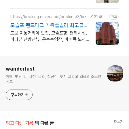
https://booking.naver.com/booking/3/bizes/122408
광고
9
모슬포 랜드마크 가족풀빌라 최고급자
재, 엘리베이터까지
도보 이동거리에 맛집, 모슬포항, 편의시설,
바다뷰 산방산뷰, 온수수영장, 바베큐 노천
자쿠지, 키즈풀, 대형 옥상 바베큐존 , 최고급
가전과 가구, 럭셔리 끝판왕
로그 정보
wanderlust
여행, 맛난 것, 사진, 음악, 장난감, 찻잔 그리고 일상의 소소한
기록
구독하기
더보기
먹고 다닌 기록
의 다른 글