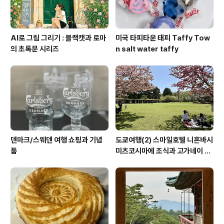
AI로 그림 그리기 : 블랙캣과 로마
미국 타피타운 태피 Taffy Tow
의 초록문 시리즈
n salt water taffy
덴마크/스웨덴 여행 쇼핑과 기념
도쿄여행(2) 스마일호텔 니혼바시
품
미츠코시마에 조식과 고가네이 공
원 겹벚꽃 (코가네이 공원)