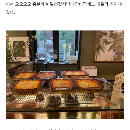
어서 오오오오 흥분하며 달려갔지만!!! 안타깝게도 내일의 라자냐
였다.