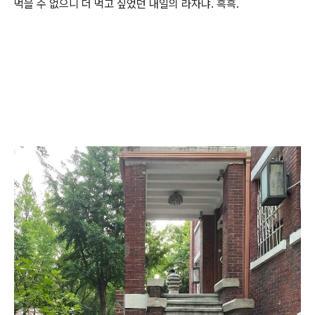
먹을 수 없으니 더 먹고 싶었던 내일의 라자냐. 흑흑.