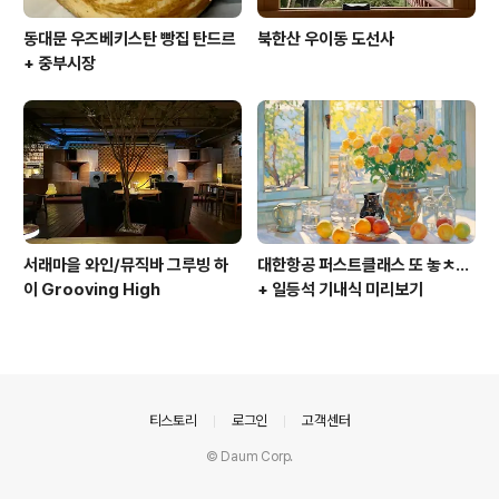
동대문 우즈베키스탄 빵집 탄드르
북한산 우이동 도선사
+ 중부시장
서래마을 와인/뮤직바 그루빙 하
대한항공 퍼스트클래스 또 놓ㅊ...
이 Grooving High
+ 일등석 기내식 미리보기
의안내
티스토리
로그인
고객센터
© Daum Corp.