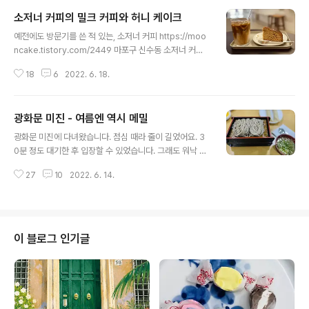
소저너 커피의 밀크 커피와 허니 케이크
글 내용
예전에도 방문기를 쓴 적 있는, 소저너 커피 https://moo
ncake.tistory.com/2449 마포구 신수동 소저너 커피
Sojourner 꽤 오래전부터 가보고 싶었던 소저너 커피. 하
18
6
2022. 6. 18.
지만 어쩐지 번번이 실패했는데, 두번은 정기휴무일인 월
요일이라 실패. 또다른 한번은 평일 11시 반쯤 갔는데 무슨
사정이 있었는지 가게 불이 꺼 mooncake.tistory.com
광화문 미진 - 여름엔 역시 메밀
블로그에 후기를 쓰진 않았지만 그 뒤에도 몇번 더 방문했
글 내용
는데, 여기 커피야 워낙 맛있지만, 케이크도 정말 맛있는 거
광화문 미진에 다녀왔습니다. 점심 때라 줄이 길었어요. 3
에요+_+ 토요일인데도 회사 때문에 스트레스를 뽝! 받고
0분 정도 대기한 후 입장할 수 있었습니다. 그래도 워낙 빨
나니 소저너의 커피랑 케익을 먹어야겠더라구요. 그래서
리 나오는 음식이라, 긴 줄에 비해선 대기 시간이 짧은 편입
긴급 방문했습니다ㅋㅋㅋㅋ 회사 사람들과 스트레스를 푸
27
10
2022. 6. 14.
니다. 원래 줄 서서 음식 먹는 걸 좋아하지 않는데요, 굳이
는 대신 혼자 숨어든 카페. 그리고 확실한 위안을 주는 소..
오랜만에 미진에 가서 메밀을 먹은 이유는 유림면과 송옥
을 연이어 다녀온 이후, 서울 3대 메밀국수집인 미진도 다
녀오리라 다짐을 했기 때문이에요ㅎㅎ https://mooncak
e.tistory.com/m/2454 시청 유림면 - 50년 전통 메밀
이 블로그 인기글
국수집 서울 시내 3대 메밀집 중 한 곳인 시청 인근의 유림
면 평소에 몇대 맛집이라는 수식어를 들으면 "아니 대체 그
건 누가 정한거야?"라는 뾰족한 반응을 보이지만, 서울 시
내 3대 메밀집 (광화문 미 mooncake.tistory...