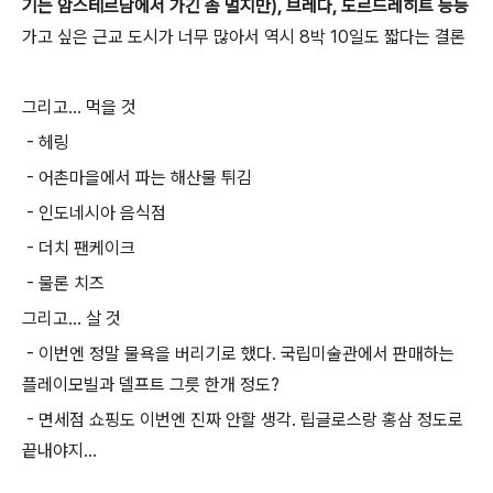
기는 암스테르담에서 가긴 좀 멀지만), 브레다, 도르드레히트 등등
가고 싶은 근교 도시가 너무 많아서 역시 8박 10일도 짧다는 결론
그리고... 먹을 것
- 헤링
- 어촌마을에서 파는 해산물 튀김
- 인도네시아 음식점
- 더치 팬케이크
- 물론 치즈
그리고... 살 것
- 이번엔 정말 물욕을 버리기로 했다. 국립미술관에서 판매하는
플레이모빌과 델프트 그릇 한개 정도?
- 면세점 쇼핑도 이번엔 진짜 안할 생각. 립글로스랑 홍삼 정도로
끝내야지...