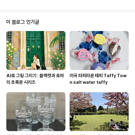
네의 집 방문 완료. 성수기엔 입장 대기시간이 매우 길거나,
예약을 해야만 볼 수 있는 곳이기에 마치 숙제를 마친 느낌
이다. 59.9유로 주고 발급받은 뮤지엄 카드도 이틀 사이에
99.5유로 어치를 관람했기에 뽕은 뽑은 상태. 이제 걍 뭐든
이 블로그 인기글
내키는대로 하면 된다 ^^ (3) Concert Gebouw 공연도
관람 완료. 넘 좋았다. 이 쪽 리뷰는 별도로... (4) 네덜란드
판 과메기라고 할 수 있는 염장청어 "하링"을 먹어봤다. 기
대보다 훨씬 맛있었다. 그 고소한 맛..
AI로 그림 그리기 : 블랙캣과 로마
미국 타피타운 태피 Taffy Tow
의 초록문 시리즈
n salt water taffy