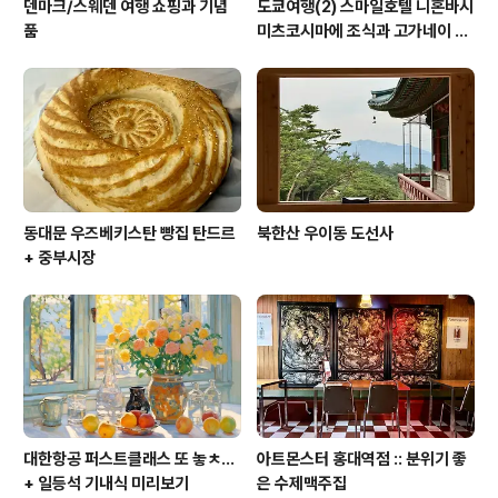
덴마크/스웨덴 여행 쇼핑과 기념
도쿄여행(2) 스마일호텔 니혼바시
품
미츠코시마에 조식과 고가네이 공
원 겹벚꽃 (코가네이 공원)
동대문 우즈베키스탄 빵집 탄드르
북한산 우이동 도선사
+ 중부시장
대한항공 퍼스트클래스 또 놓ㅊ...
아트몬스터 홍대역점 :: 분위기 좋
+ 일등석 기내식 미리보기
은 수제맥주집