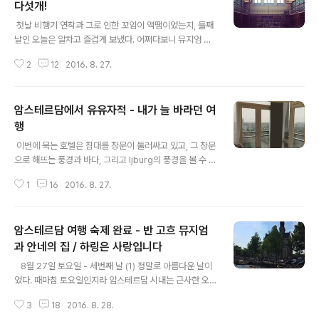
훨씬 불편한-대중교통편으로 직접 호텔에 찾아가기로 마
다섯개!
글 내용
음 먹은 건 중앙역에 들려 다음날부터 사용할 교통 7일권
​​​​​​​​ 첫날 비행기 연착과 그로 인한 꼬임이 액땜이었는지, 둘째
을 구입할 생각이었기 때문이다. 그치만 대한항공 연착으
날인 오늘은 알차고 즐겁게 보냈다. 어쩌다보니 뮤지엄 다
로 망했어요. 공항 활주로가 붐벼서 그런 거니 대한항공 잘
섯 곳을 갔는데 - Rijksmuseum, Van Loon, FOAM, W
못은 아니지만. 덥디 더운 중앙역에서 교통권을 사기 위헤
2
12
2016. 8. 27.
illet-Holthuysen, Rembranthuis - 정말 근사한 걸 잔
헤매다가 포기하고 일단 호텔..
뜩 본 멋진 하루였다. 오후 5시 40분쯤에 체력이 방전되어
반고흐 미술관 금요일 야간 개장은 포기하고 호텔에 일찍
암스테르담에서 유유자적 - 내가 늘 바라던 여
돌아온 것이 유일한 아쉬움. 참, 암스테르담 사람들은 어찌
나 영어를 잘하는지, 약간 과장하면 런던이나 뉴욕을 여행
행
글 내용
하는 것과 큰 차이 없을 정도로 영어 의사소통이 자연스럽
​​​ 이번에 묵는 호텔은 침대를 창문이 둘러싸고 있고, 그 창문
다. 또 사람들은 어찌나 친절한지!! (일개미 한국인 기준으
으로 해뜨는 풍경과 바다, 그리고 Ijburg의 풍경을 볼 수 있
로) 일찍 닫는데가 많아 불편한 것만 빼면 정말 여행하기 좋
어서 참 마음에 든다. 이 호텔은 장점과 단점이 분명한 곳이
은 동네^^
1
16
2016. 8. 27.
지만, 풍경 덕분에 단점을 참아낼 수 있다. 어제는 피곤해서
숙소로 일찍 돌아와, 트램 정류장 앞 타이음식점에서 포장
해온 볶음밥과 스프링롤 그리고 호텔 미니바의 콜라(물론
암스테르담 여행 숙제 완료 - 반 고흐 뮤지엄
무료)를 먹고 침대에 누워 하늘을 바라보며 뒹굴거렸다. 남
들은 시간낭비라 할지 몰라도 나는 여유를 만끽하는 시간
과 안네의 집 / 하링은 사랑입니다
글 내용
이 정말 좋았다. 지금 이 곳은 새벽 6시가 되어가는 시간.
​ ​ ​ 8월 27일 토요일 - 세번째 날 (1) 정말로 아름다운 날이
자다 잠깐 깼는데, 이 글을 마저 쓰고 잠시 눈을 붙였다 다
었다. 때마침 토요일인지라 암스테르담 시내는 근사한 오
시 새로운 하루를 시작해야겠다. 대략, 아침엔 어제 야간개
후 날씨를 즐기는 현지인과 관광객으로 가득. 세상에 혼자
장에 못간 반고흐 미술관을 갔다가 12:45에 미리 예약해
3
18
2016. 8. 28.
있는 사람은 나뿐인 것 같았다ㅋ (2) 반 고흐 뮤지엄과 안
놓은 안..