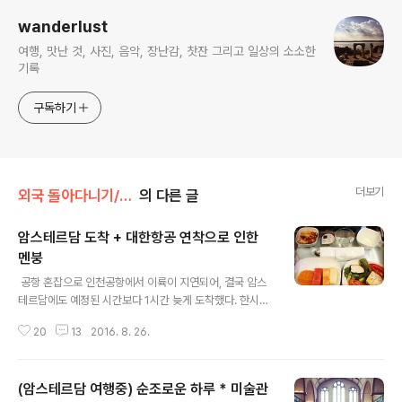
wanderlust
여행, 맛난 것, 사진, 음악, 장난감, 찻잔 그리고 일상의 소소한
기록
구독하기
더보기
외국 돌아다니기/2016.08 The Netherlands
의 다른 글
암스테르담 도착 + 대한항공 연착으로 인한
멘붕
글 내용
​​​​ 공항 혼잡으로 인천공항에서 이륙이 지연되어, 결국 암스
테르담에도 예정된 시간보다 1시간 늦게 도착했다. 한시간
쯤이야... 싶지만 시간대에 따라 이 한시간은 치명적일 수도
20
13
2016. 8. 26.
있어서, 공항에서 기차를 타고 암스테르담 센트럴에 도착
해보니 밤 9시가 넘은 시간, 트램 티켓을 판매하는 직원은
퇴근한 뒤였다. 편히 이동 가능한 공항-호텔 간 셔틀이 17
(암스테르담 여행중) 순조로운 하루 * 미술관
유로인데, 8.1유로를 들여야하는-크게 차이 나지 않지만