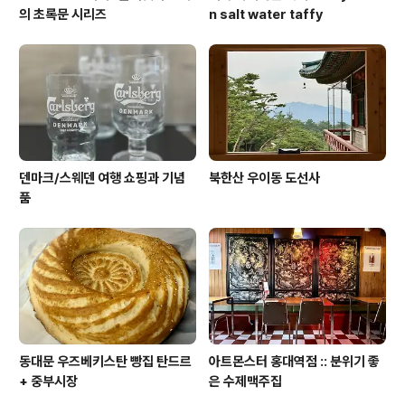
의 초록문 시리즈
n salt water taffy
덴마크/스웨덴 여행 쇼핑과 기념
북한산 우이동 도선사
품
동대문 우즈베키스탄 빵집 탄드르
아트몬스터 홍대역점 :: 분위기 좋
+ 중부시장
은 수제맥주집