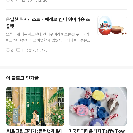
0
12
2014. 12. 20.
딱히 떠오르는 게 없었다. 갖고 싶은 게 너무 많아서인지,
온갖 것들이 머리속에서 큰 덩어리로 뭉글대기만 할 뿐 구
체적인 무언가는 떠오르지 않았다. 그러다 뒤늦게 크리스
은밀한 위시리스트 - 페레로 킨더 위버라슝 초
마스 선물로 받고 싶은 게 생각났다. 찻잔 수집 전용 방이
갖고 싶다. 으하하하하... 찻잔 장식장을 가득 짜넣고 차 마
콜렛
글 내용
시는 공간도 어여쁘게 꾸며놓고, "이 걸 언제 다 채워넣
요즘 이게 너무 사고싶다. 킨더 위버라슝 초콜렛! 우리나라
지?"라는 고민을 할 정도로 찻잔 장식장의 규모가 거대했
에도 "에그몽"이라고 비슷한 게 있었지. 그러나 에그몽은
으면 좋겠다. 최소한 벽의 두면을 차지하고 있다던가 하는
장난감이 너무 허접했음. 한국에서 안파니까 직구를 해야
정도로. 그릇의 세계는 아무리 파도 새로운 것, 예쁜 것들이
0
6
2014. 11. 24.
하는데, 72개 셋트가 약 10만원 정도 한다. 특별히 40주
자꾸 튀어나온다...
년을 기념해서 그동안 제일 인기 있었던 장난감 14종을 넣
은 버젼이다! 정말 갖고 싶은 애들이 많음... 트위티라던가
스머프라던가 캐스퍼라든가 마다가스카 주인공 사자라든
가 하지만 내가 이걸 진짜로 사면 역대급 돈지랄이 되어버
이 블로그 인기글
리겠지...(한숨) 워낙 면역이 되어 있어 왠만한 걸 사도 눈하
나 깜짝 않는 부모님도 이건 좀 비웃으실듯...ㅋㅋㅋ 아참,
그동안 늘 궁금했던 게 "페레로(로쉐)"는 이탈리아 회사 같
은데 왜 주력제품은 독일어 제품명이 제일 유명하지?였는
데 이탈리아 회사지만 ..
AI로 그림 그리기 : 블랙캣과 로마
미국 타피타운 태피 Taffy Tow