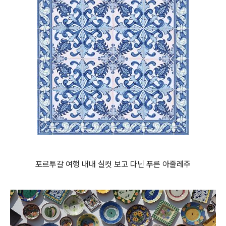
포르투갈 여행 내내 실컷 보고 다닌 푸른 아줄레주