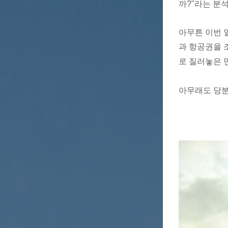
까?"라는 분석
아무튼 이번 일
과 항공권을 
로 질러놓은 
아무래도 당분