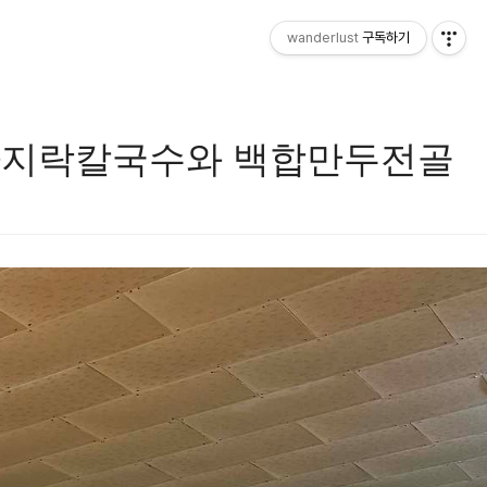
wanderlust
구독하기
바지락칼국수와 백합만두전골