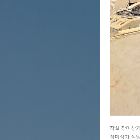
잠실 장미상
장미상가 식당