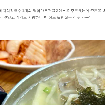
 바지락칼국수 1개와 백합만두전골 2인분을 주문했는데 주문을 받
워낙 맛있고 가격도 저렴하니 이 정도 불친절은 감수 가능^^