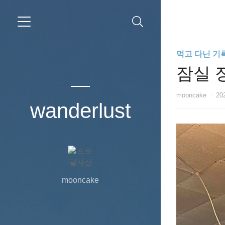
먹고 다닌 기
잠실 
mooncake
202
wanderlust
mooncake