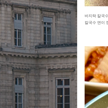
바지락 칼국수
칼국수 면이 