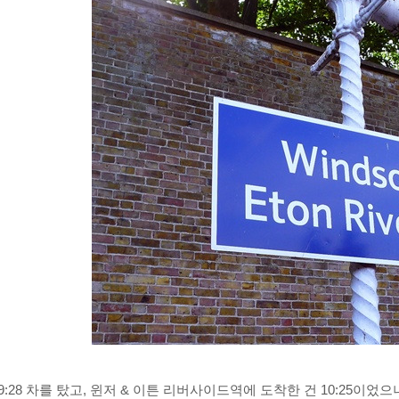
:28 차를 탔고, 윈저 & 이튼 리버사이드역에 도착한 건 10:25이었으