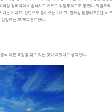
임페리얼 컬리지의 아침식사도 거르고 워털루역으로 향했다. 워털루역
 가는 기차표, 런던으로 돌아오는 기차표, 윈저성 입장티켓(*단, 바
입장료는 25.75파운드였다.
 조금씩 다른 특징을 갖고 있는 것이 재밌다고 생각했다.