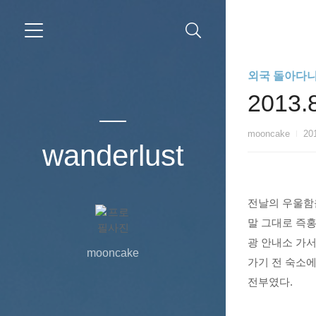
외국 돌아다니기/2
2013
mooncake
201
wanderlust
전날의 우울함
말 그대로 즉홍
광 안내소 가서
mooncake
가기 전 숙소
전부였다.