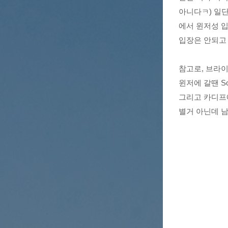
아니다ㅋ) 일
에서 윈저성 입
입장은 안되고 
참고로, 브라이튼
윈저에 갈땐 Sout
그리고 카디프에 
별거 아닌데 남