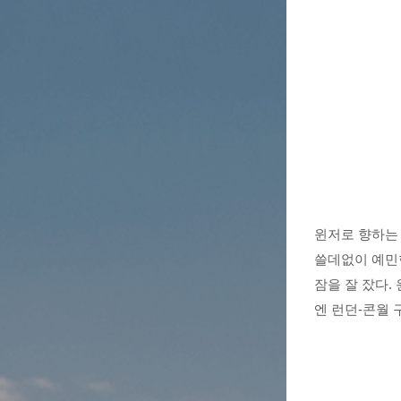
윈저로 향하는 
쓸데없이 예민
잠을 잘 잤다.
엔 런던-콘월