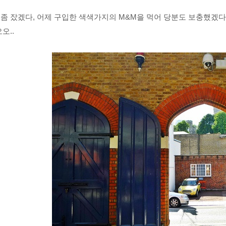
좀 잤겠다, 어제 구입한 색색가지의 M&M을 먹어 당분도 보충했겠다
오..