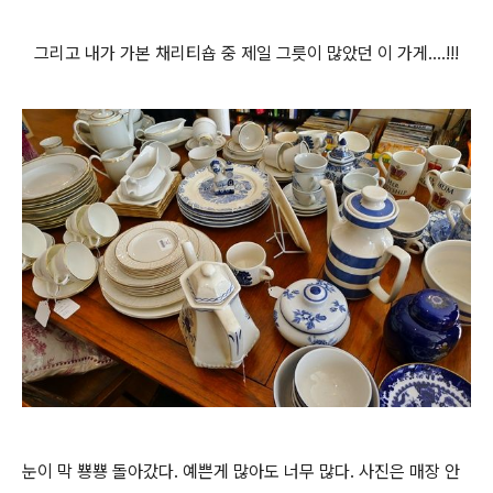
그리고 내가 가본 채리티숍 중 제일 그릇이 많았던 이 가게....!!!
눈이 막 뿅뿅 돌아갔다. 예쁜게 많아도 너무 많다. 사진은 매장 안