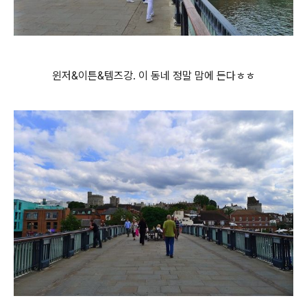
윈저&이튼&템즈강. 이 동네 정말 맘에 든다ㅎㅎ