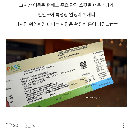
그치만 이동은 편해도 주요 관광 스팟은 더운데다가
일일투어 특성상 일정이 빡세니
나처럼 쉬엄쉬엄 다니는 사람은 완전히 혼이 나감...ㅠㅠ
마침 영국 테이트 특별전이 열리고 있었는데
30
8