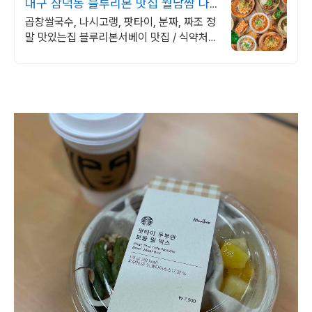
대구 삼덕동 블루리본 맛집 월남쌈 나
시고랭 팟타이 맛집
곱창쌀국수, 나시고랭, 팟타이, 분짜, 짜조 정
말 맛있는집 블루리본서베이 맛집 / 식약처
위생등급 최고등급식당