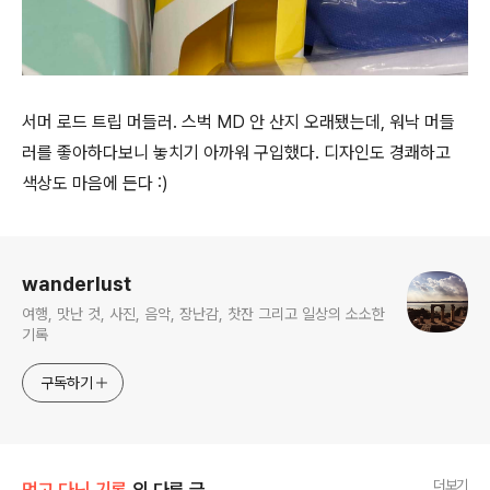
서머 로드 트립 머들러. 스벅 MD 안 산지 오래됐는데, 워낙 머들
러를 좋아하다보니 놓치기 아까워 구입했다. 디자인도 경쾌하고
색상도 마음에 든다 :)
로그 정보
wanderlust
여행, 맛난 것, 사진, 음악, 장난감, 찻잔 그리고 일상의 소소한
기록
구독하기
더보기