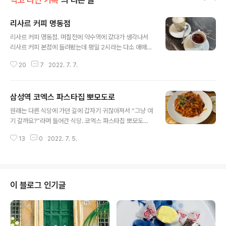
먹고 다닌 기록
의 다른 글
리사르 커피 명동점
글 내용
리사르 커피 명동점. 며칠전에 약수역에 갔다가 생각나서
리사르 커피 본점에 들려봤는데 평일 2시라는 다소 애매한
시간대임에도 (심지어 엄청 더웠;;;) 사람이 꽉 차 있어서 커
20
7
2022. 7. 7.
피를 못마시고 나왔거든요. 그래서 대신, 오늘 명동을 지나
던 김에 잠시 명동점에 들렸습니다. 평일 3시 반이라는 더
애매한 시간에 방문해서인지, 아니면 본점이 아니여서인지
삼성역 코엑스 파스타집 뽀모도로
그래도 명동점은 서서 마시고 갈 자리는 넉넉히 있었어요.
글 내용
리사르 커피 로스터스가 우리나라에 에스프레소 바 유행을
원래는 다른 식당에 가던 길에 갑자기 귀찮아져서 “그냥 여
불러 일으킨 가게라는데 맞나요? 코시국 이후로는 하도 안
기 갈까요?”라며 들어간 식당. 코엑스 파스타집 뽀모도로.
돌아다녀서 트렌드 잘 모름 흑흑… 리사르 커피의 감동적인
주로 즉홍적인 편ㅋ 매장 사진을 대충 찍었더니 파스타집
가격표를 보세요 +_+ 우리나라에 외국의 신문물과 식문화
13
0
2022. 7. 5.
이라기보단 분식집 같아서 뽀모도로 채용공고에 실려 있는
가 도입되면 사실 가격이 뻥튀기되는 게 일반적이잖아요?
매장 사진을 하나 퍼와봄. 이쪽으로 보면 그래도 파스타집
근데! 여기는! 맛과 분위기만..
같다ㅋ 베이컨을 곁들인 시저 샐러드. 둘이 가서 샐러드 한
개랑 파스타 하나 리조또 하나를 시켰는데 양은 꽤 많은 편
이었다 +_+ 샐러드는 무난무난. 토마토, 가지, 치즈 펜네
이 블로그 인기글
조금 덜어 먹어 봤는데 무난하고 평범한 듯 하면서도 맛있
었고 새우 날치알 리조또 이때 갑자기 리조또가 땡겨 주문
해 본 내 리조또는… 처음엔 분명 맛있었는데 먹다보니 점
점 느끼해지고 양도 많아서 결국 다 못먹고 남겼다. 그래도