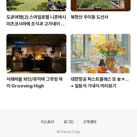
도쿄여행(2) 스마일호텔 니혼바시
북한산 우이동 도선사
미츠코시마에 조식과 고가네이 공
원 겹벚꽃 (코가네이 공원)
서래마을 와인/뮤직바 그루빙 하
대한항공 퍼스트클래스 또 놓ㅊ...
이 Grooving High
+ 일등석 기내식 미리보기
의안내
티스토리
로그인
고객센터
© Daum Corp.