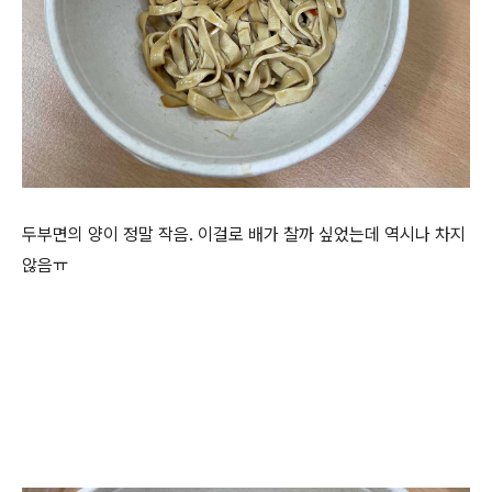
두부면의 양이 정말 작음. 이걸로 배가 찰까 싶었는데 역시나 차지
않음ㅠ