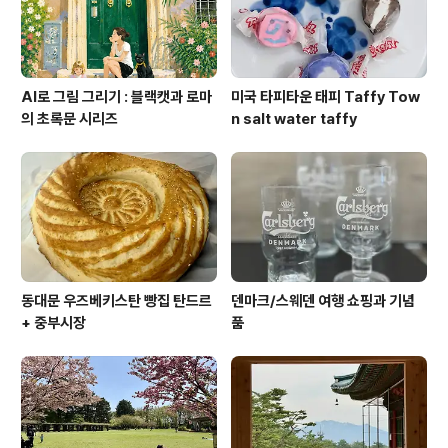
실하고 통통한 새우가 들어 ..
AI로 그림 그리기 : 블랙캣과 로마
미국 타피타운 태피 Taffy Tow
의 초록문 시리즈
n salt water taffy
동대문 우즈베키스탄 빵집 탄드르
덴마크/스웨덴 여행 쇼핑과 기념
+ 중부시장
품