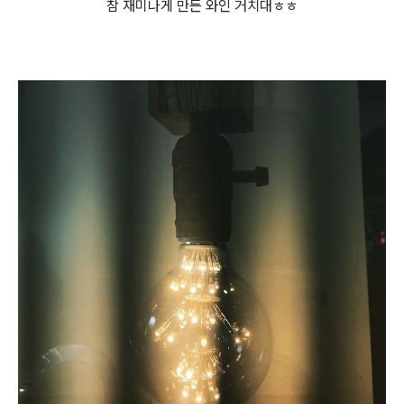
​참 재미나게 만든
와인 거치대
ㅎㅎ