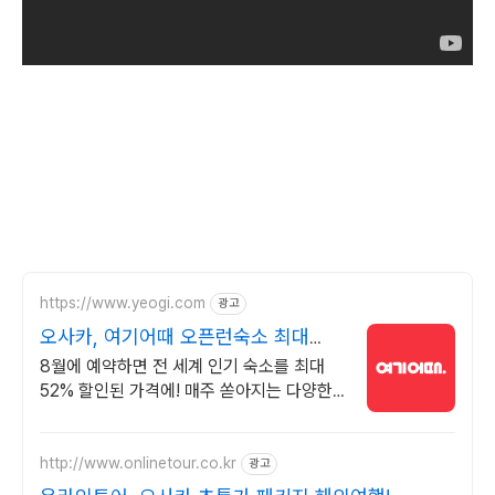
https://www.yeogi.com
광고
오사카, 여기어때 오픈런숙소 최대
81% 할인
8월에 예약하면 전 세계 인기 숙소를 최대
52% 할인된 가격에! 매주 쏟아지는 다양한
혜택! 앱으로 알림 받고 똑똑하게 숙소 예약
하기
http://www.onlinetour.co.kr
광고