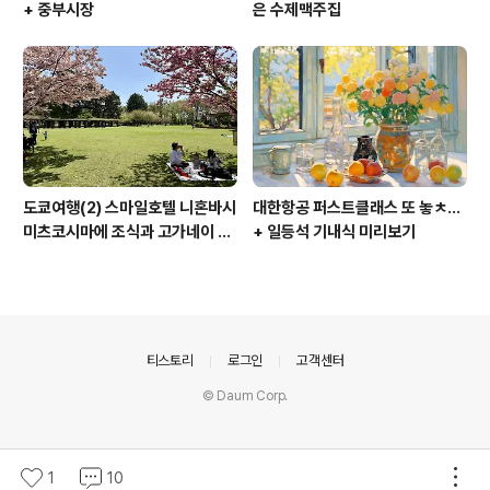
+ 중부시장
은 수제맥주집
도쿄여행(2) 스마일호텔 니혼바시
대한항공 퍼스트클래스 또 놓ㅊ...
미츠코시마에 조식과 고가네이 공
+ 일등석 기내식 미리보기
원 겹벚꽃 (코가네이 공원)
의안내
티스토리
로그인
고객센터
© Daum Corp.
1
10