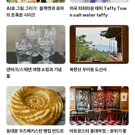
AI로 그림 그리기 : 블랙캣과 로마
미국 타피타운 태피 Taffy Tow
의 초록문 시리즈
n salt water taffy
덴마크/스웨덴 여행 쇼핑과 기념
북한산 우이동 도선사
품
동대문 우즈베키스탄 빵집 탄드르
아트몬스터 홍대역점 :: 분위기 좋