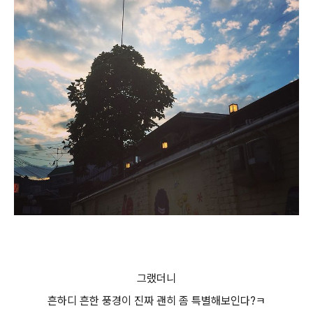
그랬더니
흔하디 흔한 풍경이 진짜 괜히 좀 특별해보인다?ㅋ