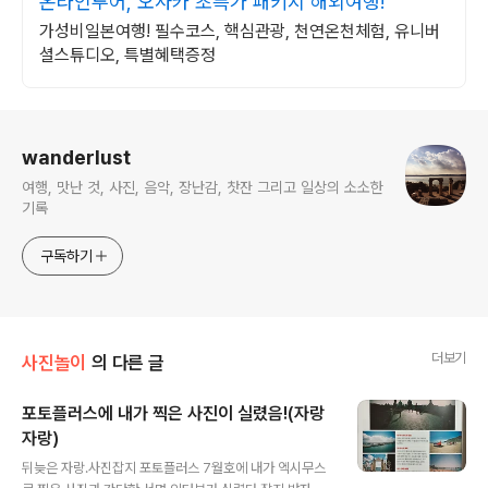
온라인투어, 오사카 초특가 패키지 해외여행!
가성비일본여행! 필수코스, 핵심관광, 천연온천체험, 유니버
셜스튜디오, 특별혜택증정
로그 정보
wanderlust
여행, 맛난 것, 사진, 음악, 장난감, 찻잔 그리고 일상의 소소한
기록
구독하기
더보기
사진놀이
의 다른 글
포토플러스에 내가 찍은 사진이 실렸음!(자랑
자랑)
글 내용
뒤늦은 자랑.사진잡지 포토플러스 7월호에 내가 엑시무스