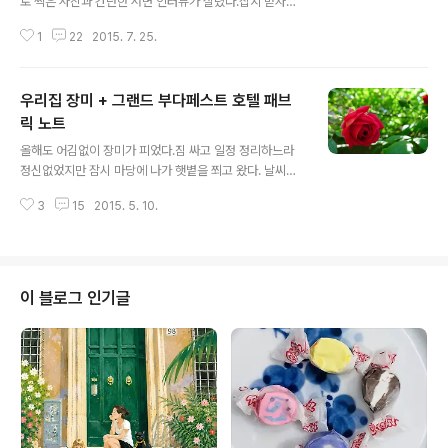
로 찍은 사진과 간단한 서면 인터뷰가 실렸다.잡지 받자마
자 블로그에 올려야지 하면서 계속 까먹고 있었...;; 5월말
1
22
2015. 7. 25.
이탈리아/벨기에 여행 다녀온 직후에 기자님이 연락을 주
셨는데당시 워낙 여독&밀린 일로 바쁘던때라 + 그리고 난
잡지에 실려도 매우 조그맣게 1장 정도 실리는 건 줄 알고
우리집 장미 + 그랜드 부다페스트 호텔 패브
사진 6~7장 정도 달라고 하셨을때 큰 고민 없이 비슷비슷
한 사진들을 보냈는데한 페이지 가득에 6장 모두 실린 걸
릭 노트
글 내용
보고 깜놀했다.그때 너무 정신없지만 않았어도, 옛날 엑시
올해도 어김없이 장미가 피었다.짐 싸고 일정 정리하느라
무스 사진들 다 뒤져서 다양하게 보내드렸을텐데비슷비슷
정신없었지만 잠시 마당에 나가 햇볕을 쬐고 왔다. 날씨가
한 구도의 사진들 뿐이라 좀 아쉽다. 맨 위의 큰 사진은 체
좋을땐 오래된 우리집마져도 참 아름다와보인다!! 날씨가
코 프라하 까를교에서 찍었고그 밑의 사진들은포르투갈 코
3
15
2015. 5. 10.
정말 좋은데 집에 틀어박혀 벼락치기 여행 준비하려니 뭔
스타노바 - 포르투갈 나자레터키 이스탄..
가 많이 아쉬웠다.잠시 산책이라도 다녀와야지 싶었는데
한 건 아무것도 없이 벌써 저녁시간... 흑. 시간이 왜 이렇게
빠를까.늘 이럴때마다 모모의 시간 도둑이 나한테 왔다간
것 같다는 생각을 하지만 설마 그럴리는 없겠지. 아직 몇송
이 블로그 인기글
이 밖에 안펴서, 아마도 만개는... 여행 중에 되지 싶다.올해
엔 장미가 만개한 풍경을 못볼 수도 있다고 생각하니 조금
아쉽다. 그리고, 깜짝 선물을 받았다.카이님이 보내주신 생
일선물! 무려 손수 만든 그랜드 부다페스트 호텔 패브릭 노
트!정말 반해버렸습니다 +..