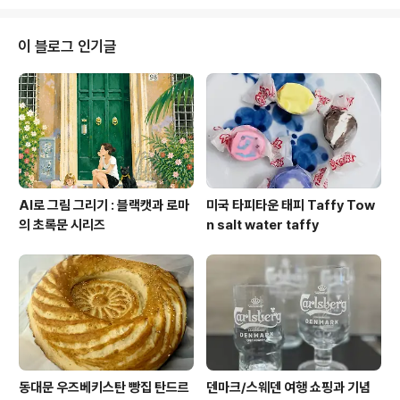
번갈아가며 말해 잘 모르겠음;; 두 도시가 가깝나?!)에서 왔
다는 한 청년은 자기도 혼자 왔으면서 나한테 혼자 여행하
기엔 너무 먼 나라에서 온 거 아니냐고, 자기는 비행기로 1
이 블로그 인기글
시간 10분 걸린다며...(좋겠다ㅜㅜ) 그리고 자기 엄마가 더
치라서 Hoorn에 있는 친척을 방문 중인거란다. 하긴 꼭 이
민속촌 뿐만이 아니라 이번 네덜란드 여행은 어딜 가든 혼
자 다니는 사람을 거의 보지 못했다. 혼자 여행하는..
AI로 그림 그리기 : 블랙캣과 로마
미국 타피타운 태피 Taffy Tow
의 초록문 시리즈
n salt water taffy
동대문 우즈베키스탄 빵집 탄드르
덴마크/스웨덴 여행 쇼핑과 기념