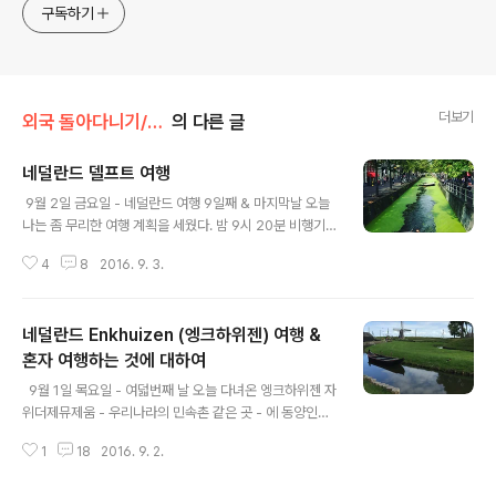
구독하기
더보기
외국 돌아다니기/2016.08 The Netherlands
의 다른 글
네덜란드 델프트 여행
글 내용
​​​​ 9월 2일 금요일 - 네덜란드 여행 9일째 & 마지막날 오늘
나는 좀 무리한 여행 계획을 세웠다. 밤 9시 20분 비행기
를 타야하기 때문에 당초엔 시내에서 느긋하게 여행을 마
4
8
2016. 9. 3.
무리할 계획이었지만, 그저께 시내에서 게으름을 부리느라
가지 못한 델프트가 갑자기 가고 싶어졌기 때문이다. 헌데,
나에겐 짐을 싸는 미션과 또 레이크스뮤지엄, 반고흐뮤지
네덜란드 Enkhuizen (엥크하위젠) 여행 &
엄에서 사지 못한 - 무겁게 들고 다니기가 싫어서, 어차피
한번은 더 갈테니 그때 사자는 생각이었지만 결국... - 기념
혼자 여행하는 것에 대하여
글 내용
품을 사야한다는 미션이 있는 상태였다. 이 상태에서 암스
​ ​ ​​9월 1일 목요일 - 여덟번째 날 오늘 다녀온 엥크하위젠 자
테르담 중앙역에서만 왕복 2시간이 걸리는 델프트에 간다
위더제뮤제움 - 우리나라의 민속촌 같은 곳 - 에 동양인은
는 것은 무리 그 자체. 그렇지만 결국 나는 "늘 그렇듯이"
나 혼자 뿐이었다. 그래서 어딜가나 계속 관심의 대상이 되
델프트에 가고야 말았다. 델프트는 네덜란드 여행을 하게
1
18
2016. 9. 2.
었다. 어느 나라에서 왔냐 혼자 온거냐는 질문에 답한 게 좀
된다면 막연하게 ..
과장 보태 수십번. 심지어 영국 노팅엄(또는 버밍엄. 두개를