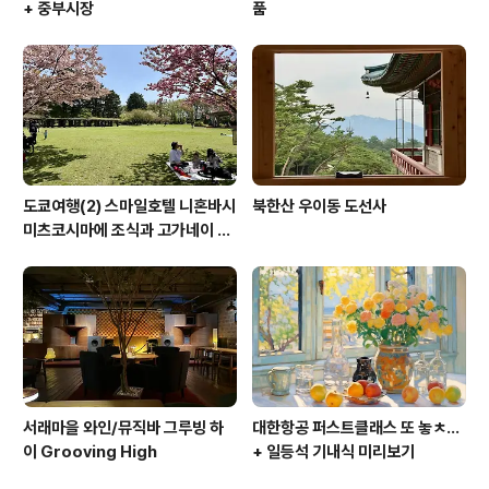
+ 중부시장
품
도쿄여행(2) 스마일호텔 니혼바시
북한산 우이동 도선사
미츠코시마에 조식과 고가네이 공
원 겹벚꽃 (코가네이 공원)
서래마을 와인/뮤직바 그루빙 하
대한항공 퍼스트클래스 또 놓ㅊ...
이 Grooving High
+ 일등석 기내식 미리보기