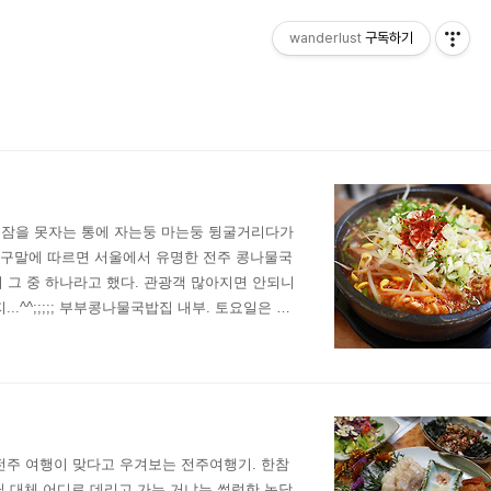
wanderlust
구독하기
 잠을 못자는 통에 자는둥 마는둥 뒹굴거리다가
친구말에 따르면 서울에서 유명한 전주 콩나물국
이 그 중 하나라고 했다. 관광객 많아지면 안되니
^^;;;;; 부부콩나물국밥집 내부. 토요일은 영
태콩나물국밥과 수란. 세명은 황태콩나물국밥(7
전주 여행이 맞다고 우겨보는 전주여행기. 한참
릴 대체 어디로 데리고 가는 거냐는 썰렁한 농담