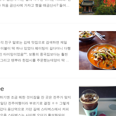
구가 처음 금산사에 가자고 했을 때금산사? 들어본
하는 고찰이었다.견훤이 유폐되었던 역사적인 장
흥각.친구 말로는 김제 맛집으로 검색하면 제일
테이블이 딱 하나 있었다.웨이팅이 길다더니 다행
인 타이밍이었음^^; 보통의 중국집보다는 훨씬
, 그리고 텐뿌라 한접시를 주문했는데양이 딱 적
람이 딱 먹기 좋았다.그리고 고기가 굉장히 많이
e
고 하기엔 조금 뭐한 것이잠을 잔 곳은 전주가 맞지
 일단 전주여행이라 부르기로 결정 ㅎㅎ 그렇게
러 갔다.용산역으로 가던 길에 스타벅스에서 커피
.(요즘 스타벅스는 사이렌 오더가 활성화되어서