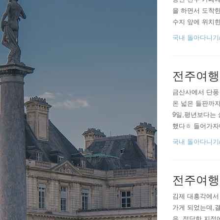
을 하면서 도착한
수지 앞에 위치한
을 땐 신기하게도
국내 돌아다니기/
총 5 종류. 다솜
전주여행(
금산사에서 단풍 
온 넓은 들판까지
9일,평년보다는
했다ㅎ 들어가자마
상이 잘 어울려 
국내 돌아다니기/
인테리어는 근사.
전주여행(
김제 대흥각에서
가게 되었는데,결
음. 적당한 지점