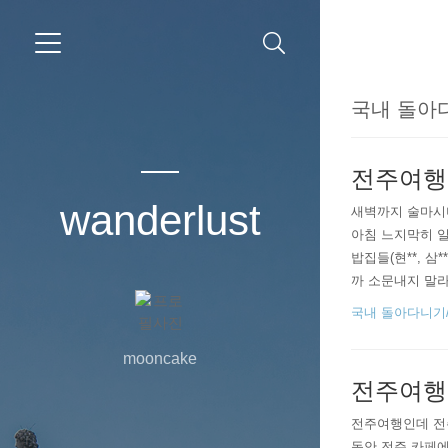
국내 돌아다니
전주여행
wanderlust
새벽까지 술마시
아침 느지막히 
밥집들(현**, 
까 소문내지 말라
업시간이 짧다. 
국내 돌아다니기/
천원)을 주문했고 
mooncake
전주여행(
전주여행인데 전
동안 전주 카페에