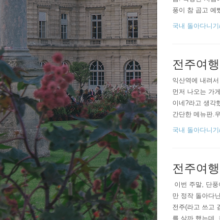
풍이 참 곱고 예
것 같긴 하지만 
국내 돌아다니기/
소임..
전주여행
익산역에 내려서 
먼저 나오는 가게
이네?라고 생각
간단한 메뉴판.우
당했음 : ) 대
국내 돌아다니기/
들어 있었다. 옛날
전주여행(1
​​ 이번 주말,
만 정작 돌아다
전주(라고 쓰고 
를 살까 했는데,