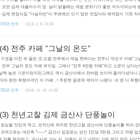
 곳은 김제 대율저수지 앞. 날이 밝을때는 제법 분위기가 좋은 저수지라는데 
 김제 한정식집 "다솜차반"이 주변에선 인기 많은 맛집이라 예약없이 가면 자
 사람이 없었다;;; 다솜차반의 실내. 모두 좌식 테이블 뿐이라, 바닥에 앉는 
2018 전주
2019. 2. 9. 23:30
차반건..
4) 전주 카페 "그날의 온도"
구경을 마친 뒤 들린 곳,요즘 전주에서 제일 핫하다는 전주시 덕진구 카페"그날
 전부 그날의 온도 카페 부지임. 그래서 "전주 4천평 카페"라고 소문이 났다는
 살짝 높은 기온이었지만그래도 역시 금산사에서 찬바람 쏘이며 돌아다녔더니 
자 완전 취향저격인 이 카페...! 주문한 음료와 케익이 나왔다. 네 명 다 취
너무 좋았다.희희 그리고 커피맛도 꽤 괜찮았다.물론 이게 추운데서 떨다 들
2018 전주
2018. 12. 16. 21:00
.
3) 천년고찰 김제 금산사 단풍놀이
 점심을 맛있게 먹고, 모악산에 위치한 천년고찰 금산사에 단풍놀이를 하러 갔
과적으로는 대만족 ^------^ 금산사 입장료는 성인 1인당 3천원,그리고 차량
에 차를 주차하고, 금산사로 가는 길. 단풍이 곱고 낙엽이 가득 쌓인 멋진 길이