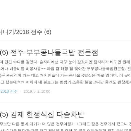
기/2018 전주 (6)
(6) 전주 부부콩나물국밥 전문점
며 긴긴 수다를 떨었다. 술자리에선 자꾸 눈이 감겼지만 잠자리가 바뀌면 원래
일어나 비틀비틀 비몽사몽~~ 아침 겸 해장 겸 찾아간 부부콩나물국밥전문점. 
삼**)은 관광객이 가는 데고 현지인들이 가는 콩나물국밥집은 따로 있다며, 이 곳
고 했는데ㅎㅎ 어차피 내 블로그는 변방의 조용한 블로그니깐 올려도 괜찮겠지...
아마도 아침식사까지만. 우리가 거의 마지막 손님이었던 걸로. 내가 주문한 황
2018 전주
2019. 5. 2. 10:00
..
5) 김제 한정식집 다솜차반
주보단 다른 동네 얘기가 더 많은 전주여행기ㅋ그래도 잠은 전주에서 잤으니 
서 수다를 떨다가 차를 타고 저녁을 먹으러 온 곳은 어둑어둑한 외진 동네!우