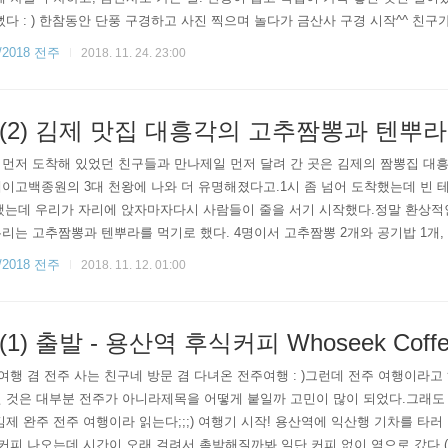
뻤다 : ) 한참동안 단풍 구경하고 사진 찍으며 놀다가 금산사 구경 시작^^ 친
잘 모르겠는데...라고 답했는데무려 599년에 창건된 어마어마한 역사를 자랑
2018 전주
2018. 11. 24. 23:00
(2) 김제 맛집 대흥각의 고추짬뽕과 텐뿌라
먼저 도착해 있었던 친구들과 만나제일 먼저 달려 간 곳은 김제의 짬뽕집 대
이고백종원의 3대 천왕에 나와 더 유명해졌다고.1시 좀 넘어 도착했는데 빈 
했는데 우리가 자리에 앉자마자다시 사람들이 줄을 서기 시작했다.정말 환상적
리는 고추짬뽕과 텐뿌라를 먹기로 했다. 4명이서 고추짬뽕 2개와 공기밥 1개
흥각의 고추짬뽕.고추짬뽕이지만 의외로 맵지 않음, 나처럼 매운 걸 잘 못먹는 사
2018 전주
2018. 11. 12. 01:00
 느낌..
) 출발 - 용산역 후식커피 Whoseek Coffe
 단풍여행 겸 전주 사는 친구네 방문 겸 다녀온 전주여행 : )그런데 전주 여행이라
닌 것은 대부분 전주가 아니라제목을 어떻게 붙일까 고민이 많이 되었다.그래도
김제 완주 전주 여행이라 읽는다;;;) 여행기 시작! 용산역에 익산행 기차를 타
 커피 나오는데 시간이 오래 걸려서 촉박해질까봐 일단 커피 없이 역으로 갔다