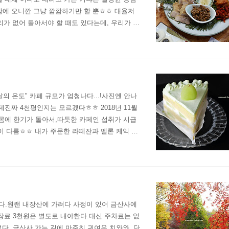
밤에 오니깐 그냥 깜깜하기만 할 뿐ㅎㅎ 대율저
리가 없어 돌아서야 할 때도 있다는데, 우리가 갔
걸 불편해하는 나에게는 조금 아쉬웠음. 한정식은
의 온도" 카페 규모가 엄청나다...!사진엔 안나
데진짜 4천평인지는 모르겠다ㅎㅎ 2018년 11월
몸에 한기가 돌아서,따듯한 카페인 섭취가 시급
향이 다름ㅎㅎ 내가 주문한 라떼잔과 멜론 케익 색
어와 더 맛나게 느껴졌을수도 있고ㅎㅎ요즘 워낙
다.원랜 내장산에 가려다 사정이 있어 금산사에
 입장료 3천원은 별도로 내야한다.대신 주차료는 없
었다. 금산사 가는 길에 마주친 귀여운 치와와. 단