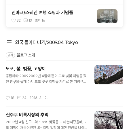
덴마크/스웨덴 여행 쇼핑과 기념품
32
13
조회
16
외국 돌아다니기/2009.04 Tokyo
분류 전체보기
주요 글 목록
블로그 소개
공지
도쿄, 봄, 벚꽃, 고양이
글 내용
응답하라 20092009년 4월에 같이 도쿄 벚꽃 여행을 갔
던 친구와 올해 다시 도쿄 벚꽃 여행을 가기로 한 기념으로
정리해 본2009년 도쿄 벚꽃 사진. 그때 우리는 만개~끝
무렵의 벚꽃을 보고 싶어(정확히 말하자면, 벚꽃 비를 맞고
작성시간
18
24
2016. 3. 12.
싶어서)벚꽃예상시기를 종합적으로 확인하여 비행기표를
예약했건만 그해의 봄 도쿄는 평년보다 기온이 낮아서... 많
이 낮아서...예상보다 벚꽃이 늦게 피었다 ㅠㅠ 주르륵 특히
신주쿠 벼룩시장의 추억
나, 나리타에서 도쿄로 들어가는 길엔 심지어 벚꽃이 거의
글 내용
피어 있질 않아서 우리를 공포에 떨게 했는데다행히 도쿄
2009년 4월 친구 J와 도쿄에 벚꽃을 보러 놀러갔을때, 도
시내엔 그나마 벚꽃이 제법 피어 있긴 했지만 벚꽃비를 맞
쿄 여행이 처음이었던 J는 여행 일정에 대한 전권을 나에게