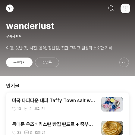
검색하기
티스토리
wanderlust
구독자
84
여행, 맛난 것, 사진, 음악, 장난감, 찻잔 그리고 일상의 소소한 기록
구독하기
방명록
신고하기 레이어
열기
인기글
미국 타피타운 태피 Taffy Town salt wat
er taffy
13
4
조회
24
동대문 우즈베키스탄 빵집 탄드르 + 중부시
장
22
3
조회
21