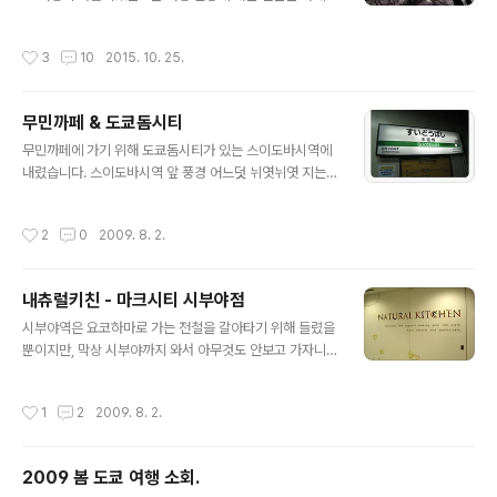
고 싶었던 우리는 그저 아쉬울 뿐이었다. 그렇지만회사 및
위임했다. 그래도 니가 가고 싶은 곳들을 말해달라고 했더
개인 사정상 벚꽃이 아예 진 직후에 도쿄에 가게 된 지금은
니 그러면 벼룩시장에 가보고 싶다고 했다. 나도 예전부터
작성시간
3
10
2015. 10. 25.
그때가 그리울 따름이다..
요요기 공원 벼룩시장에 가보고 싶었으나 요요기 공원 벼
룩시장은 우리 일정과 시간이 맞지 않았기 때문에 일본웹
을 열심히 뒤져 우리 일정에 맞는 벼룩시장을 하나 찾아냈
무민까페 & 도쿄돔시티
다. 신주쿠 중앙공원에서 토요일 아침에 열리는 벼룩시장
글 내용
이었다. 우리가 묵는 니시신주쿠 호텔에서 걸어 갈 수 있는
무민까페에 가기 위해 도쿄돔시티가 있는 스이도바시역에
거리이기도 했다. 여행의 세번째날 아침, 신주쿠 공원 벼룩
내렸습니다. 스이도바시역 앞 풍경 어느덧 뉘엿뉘엿 지는
시장에 도착했다. 큰 기대 없이 갔는데도 생각보다 실망스
해. 저기 멀리 도쿄돔시티가 보여 마음이 설레이기 시작합
러웠다. 규모가 꽤 크긴 했지만 대부분 전문업자가 아닌 개
니다! 도쿄돔시티 라쿠아로 가는 길. 드디어 무민까페 발견!
작성시간
2
0
2009. 8. 2.
인 판매자였고 팔고 있는 물품들도 ..
왓!!!!!!!!!!!!! 감격의 순간!ㅋ 이 캐릭터 너무 귀여워요^^ 너무
기뻐 무민까페로 직행 안하고 근처를 배회 중ㅋㅋㅋㅋㅋㅋ
ㅋㅋㅋㅋ 도쿄돔시티는 사실, 무민까페가 있다는 것 외엔
내츄럴키친 - 마크시티 시부야점
아무런 정보없이 왔는데 놀이기구에 빌리지뱅가드에 대형
글 내용
마트에 온갖 샵들까지, 제가 좋아하는 게 모두 한자리에 모
시부야역은 요코하마로 가는 전철을 갈아타기 위해 들렸을
여 있어 완전 좋았습니다^^;; 친구는 분수쇼를 보고 좋아하
뿐이지만, 막상 시부야까지 와서 아무것도 안보고 가자니
더군요. 멀리서 보기만 해도 좋은 무민까페^^ 일단 무민까
서운한 마음이 들었습니다. 시간이 워낙 촉박했던 터라 내
페 굿즈를 구경합니다. 다 예쁘다. 근데 비싸다 -_- 요긴 케
츄럴키친만 잠깐 둘러보는 것으로 아쉬운 마음을 달래기로
작성시간
1
2
2009. 8. 2.
이크 코너. ..
하였지요. 가게로 들어가기 전에는 [야 우리 딱 10분만 보
고 나오는 거야!]라고 했지만, 계산까지 마치는데 30분은
족히 걸렸던 것 같아요ㅋ 특히 친구는 맹렬한 기세로 이것
2009 봄 도쿄 여행 소회.
저것 잔뜩 구입했습니다ㅎㅎ 내츄럴 키친은 주방용품 위주
글 내용