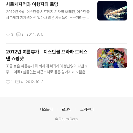
깐...^^ 다만... 햇볕은 좀 무시무시했음ㅋㅋ 밥 먹을때만이
시르케지역과 여행자의 로망
라도 햇볕을 피하고 싶은 마음과 조금이라도 바다 가까이
글 내용
2012년 9월, 이스탄불 시르케지 기차역 오래전, 이스탄불
에서 밥을 먹고 싶은 욕구의 충돌ㅎㅎ 쫘잔 식전빵+쾨프테
시르케지 기차역에선 얼마나 많은 사람들이 두근거리는 마
+콜라+차이까지 알차게 먹었다^^ 생각보다 쾨프테가 입
음으로 기차에서 내리고 또 기차에 올라탔을까. 이제 오리
에 잘 맞았다. 근데 나중에 다른 곳에서 먹은 쾨프테는 영
엔트 익스프레스는 역사 속으로 사라진 지 오래이고 인적
맛이 없었던 걸 보면(맛도 모양도 많이 달랐음) 쾨프테 조
작성시간
3
2
2014. 8. 1.
조차 드문 역이 되어버렸지만, 그래도 시르케지역에서는
리법도 굉장히 다양한 듯. 아무튼 이 쾨프테는 누가 먹어도
여전히 부카레스트(루마니아), 베오그라드(세르비아), 테살
보편 타당하게 맛있을 ..
로니키(그리스)를 오가는 국제선이 발착 중이었다. 과거의
2012년 여름휴가 - 이스탄불 프라하 드레스
영광을 짐작케하는 몇몇 흔적만이 남은 한산한 시르케지
덴 쇼핑샷
기차역 커피숍에 앉아 커피를 마시며 쉬고 있다보니, 불현
글 내용
듯 국제선을 집어타고 낯선 곳으로 향하고 싶은 매우 강렬
조금 늦은 여름휴가 뒤 회사에 복귀하여 정신없이 보낸 3
한 욕망이 들었다. 이틀 뒤엔 프라하행 비행기를 타야 하고,
주.... 여독+쉴틈없는 야근크리로 몸은 망가지고, 9월은 어
이스탄불과 프라하 호텔 숙박비도 이미 다 지불되어 있는
떻게 지나갔는지 기억도 안나고, 어느새 여름휴가도 기억
작성시간
1
4
2012. 10. 3.
데, 뜬금없이 부카레스트나 베오그라드나 테..
에서 가물가물.. 그래서 결심! 여행기를 쓰자~!!! 언제나 그
렇듯 여행기는 쇼핑샷으로 시작!! (그리고 대개 쇼핑샷이 시
작이자 끝;;) 전체샷! 조악한 포샵과 우중충한 사진 죄송. 가
는 길에 짐 때문에 고생을 오지게 한지라* 쇼핑은 거의 포
기상태였는데.. 그래도 와서 풀어보니 생각보단 많은 기념
의안내
티스토리
로그인
고객센터
품^^;;; (*특히 이스탄불 도착하자마자 새벽 지하철에서 캐
© Daum Corp.
리어가 지멋대로 굴러가고 짐들 놓치고 등등 하다가 터키
현지인과 일본인 모녀 관광객에게 대박 민폐끼쳤음ㅠ.ㅠ
이 자리를 빌어.. 죄송하고 고마웠습니다!) 첫번째는 면세점