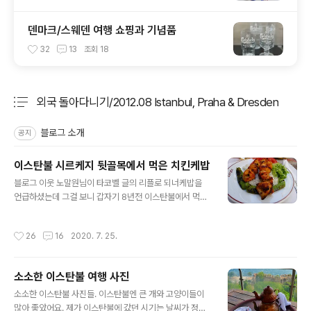
덴마크/스웨덴 여행 쇼핑과 기념품
32
13
조회
18
외국 돌아다니기/2012.08 Istanbul, Praha & Dresden
분류 전체보기
주요 글 목록
블로그 소개
공지
이스탄불 시르케지 뒷골목에서 먹은 치킨케밥
글 내용
블로그 이웃 노말원님이 타코벨 글의 리플로 되너케밥을
언급하셨는데 그걸 보니 갑자기 8년전 이스탄불에서 먹은
치킨케밥이 생각났다. 물론 되너케밥과는 많이 다르지만ㅋ
그때나 지금이나 별 계획없이 여행 떠나는 건 비슷해서, 발
작성시간
26
16
2020. 7. 25.
길 닿는대로 이스탄불 시내를 쏘다니다가 우연히 마주친
가게에서 점심을 먹었다. 직원분이 아주 친절한 가게였다.
워낙 아무 생각없이 돌아다니다 간 가게라, 다시 못찾아갈
소소한 이스탄불 여행 사진
줄 알았는데, 상호로 검색해보니 의외로 쉽게 찾았다. 음식
글 내용
이 나오길 기다리며, 야외 테이블에 앉아 주변 사진을 찍
소소한 이스탄불 사진들. 이스탄불엔 큰 개와 고양이들이
음... 직접 짠 오렌지 주스를 먼저 가져다주셨다. 그리고 치
많아 좋았어요. 제가 이스탄불에 갔던 시기는 날씨가 정말