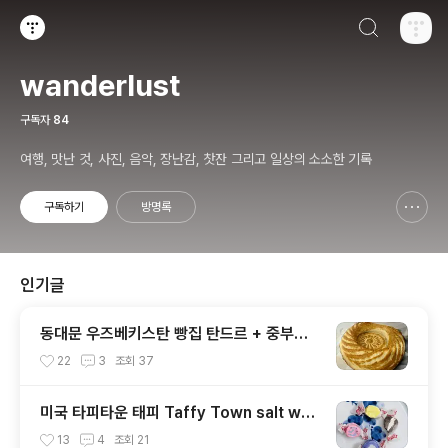
검색하기
티스토리
wanderlust
구독자
84
여행, 맛난 것, 사진, 음악, 장난감, 찻잔 그리고 일상의 소소한 기록
구독하기
방명록
신고하기 레이어
열기
인기글
동대문 우즈베키스탄 빵집 탄드르 + 중부시
장
22
3
조회
37
미국 타피타운 태피 Taffy Town salt wat
er taffy
13
4
조회
21