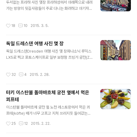
있던 고양이.장소와 빛 탓인지 신비로운 느낌이 들었다^^
두서없는 프라하 사진 몇장 프라하성에서 아래쪽으로 내려
이스탄불 아야 소피아 성당까지 가서 고양이 사진만 찍고
가는 방향의 뒷길사람들이 주로 다니는 화려하고 아기자기
왔냐구요?물론 아닙니다ㅋㅋ 이런 사진도 찍고 또 이런 사
한 길보다는, 특별히 볼 건 없지만 한적했던 이 쪽 길이 왠
진도 찍었죠ㅋ아야 소피아 성당 방문기는 다음번에 제대로
지 더 기억에 남는다.(로레타 성당 주변과 더불어 여행 다녀
작성시간
18
10
2015. 3. 5.
소개할께요^^
온 후 꿈에도 몇번 나왔던 길^^) 사람들이 주로 다니는 거
리(네루도바 거리)와 통하는 길은 곳곳에 있다. 그러나 계
단의 압박ㅋ 네루도바 거리에서 사먹은 라즈베리 소르베.
독일 드레스덴 여행 사진 몇 장
내 인생 아이스크림이라고 할 수 있다. 새콤한 맛이 정말 일
글 내용
품이었다.프라하엔 아이스크림 가게가 정말 많아서, 곧잘
독일 드레스덴Dresden 여행 사진 몇 장파나소닉 루믹스
밥대신 아이스크림을 사먹고 다녔다. 여러가지 맛을 사먹
LX5로 찍고 포토스케이프로 일부 보정함 츠빙거 궁전(Zw
었지만, 이 라즈베리 소르베가 최고였음! 네루도바 거리.분
inger Palace)왜 드레스덴이 과거에 "엘베강의 피렌체,
명 그림처럼 예쁜 거리인데 이상하게도 큰 감흥은 없었다.
유럽의 발코니"로 불렸었는지 짐작하게 해주는 모습.제2차
작성시간
32
4
2015. 2. 28.
솔직히 말하자면 프라하의 유명한 장소..
세계대전 종전 즈음 영국의 보복성 폭격으로 도시가 싸그
리 망가졌다가, 아직까지도 재건 중인 도시.지금도 정말로
아름다운데, 2차 세계대전 전에는 얼마나 아름다웠을지 상
터키 이스탄불 돌마바흐체 궁전 옆에서 먹은
상이 가지 않는다. 츠빙거 궁전의 테라스. 조각상이 정말 가
쾨프테
득하다. 날씨도 끝내주고정말로 아름다왔던 츠빙거 궁전
글 내용
파마가 참 탐스럽게 잘 되셨네요ㅎㅎ 이 츠빙거 궁전의 테
이스탄불 돌마바흐체 궁전 옆 노천 레스토랑에서 먹은 쾨
라스에서 오사카에 산다는 일본인 중년 부부와 서로 사진
프테(köfte) 배가 너무 고프고 지쳐 쓰러지듯 들어갔는데
을 찍어주다가 이런 저런 대화를 나누게 되었는데여행 얘
결과적으로 대성공! 히힛~!! 모양도 이쁘고 맛도 좋고 무엇
작성시간
25
12
2015. 2. 22.
기로 쿵짝이 잘 맞아서 한참 신나..
보다도 레스토랑이 정말 아름다왔다. 바로 이렇게 근사한
바다 - 보스포러스 해협 - 을 바라보며 밥을 먹을 수 있으니