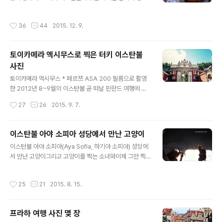
킨 케밥!(근데 지금 보니깐 테이블 위에 재떨이가 왜 이리
환상적으로 좋았죠. 한 여름의 무더위는 한숨 꺽여들고 찬
거슬리냥;;; 좀 멀리 치워놓을 걸;;;) 치킨도 야채도 밥도 맛
란한 햇살은 그대로이던, 정말 축복받은 날씨. 오리엔트 익
작성시간
36
44
2015. 12. 9.
있었다. 탄단지+야채가 조..
스프레스의 시작점이자 종착역이었던 "시르케지"역 안의
작은 박물관. 이 당시 유명한 오리엔트 익스프레스 말고도
유럽대륙을 연결하는 다양한 노선이 있었나봅니다. 사진
토이카메라 엑시무스로 찍은 터키 이스탄불
속의 이스탄불 익스프레스는 불가리아 소피아, 세르비아
사진
베오그라드, 크로아티아 자그레브, 슬로베니아 류블라냐,
글 내용
그리고 오스트리아 잘츠부르크를 거쳐 뮌헨으로 가는 노선
토이카메라 엑시무스 * 페르쯔 ASA 200 필름으로 촬영
이었네요. 예전에 영화 "더 폴" 투어를 얘기한 적이 있었는
한 2012년 8~9월의 이스탄불 곧 떠날 핀란드 여행에 토
데 그 외의 저의 또다른 여행 목표 중 하나는 "오리엔트 익
이 필름 카메라도 가져갈까 말까 고민하다가 예전 사진을
작성시간
27
26
2015. 9. 7.
스프레스 투어"를 해보는 거에요. 예전 오..
꺼내봤다.나는 작년 6월 포르투갈 여행을 마지막으로 한동
안 엑시무스를 사용하지 않았다.분명히 필름 토이카메라만
의 느낌과 매력이 있기는 하지만 여행 중에 디카, 필카, 아
이스탄불 아야 소피아 성당에서 만난 고양이
이폰까지 번갈아가며 찍다보면 너무 번잡한 느낌이 들기도
글 내용
이스탄불 아야 소피아(Aya Sofia, 하기야 소피야) 성당에
하고,또 맘에 드는 사진도 몇장 안되니 들이는 돈(필름&현
서 만난 고양이그리고 고양이를 찍는 소녀와이제 그만 찍
상&필름스캔)에 비해 약간 허무한 느낌?물론 어떤 결과물
고 가자고 말리는 소녀의 부모ㅎㅎ 길고양이들의 천국 터
이 찍혔을지 모르는 설레임과 두근거림이 필름 카메라만의
키(물론 주인없이 길거리를 떠도는 개도 많다)거리 곳곳엔
매력이기도 하지만 말이다ㅎㅎ 술탄 아흐멧숙소 근처 풍경
작성시간
25
21
2015. 8. 15.
길고양이를 위한 물그릇과 사료그릇이 놓여져 있고, 심지
페르쯔 필름은 이때 처음 써봤는데 색감이 꽤 마음에 들었
어 이렇게 오래된 유적지에 서식하는 고양이도 많았다.우
다. 그치만 단종...ㅠㅠ 내가 원래 ..
리나라같음 유적지 훼손시킨다며 진작에 쫓겨났겠지... 아
프라하 여행 사진 몇 장
야 소피아 성당에 쏟아지는 햇살을 받으며 고고하게 앉아
글 내용