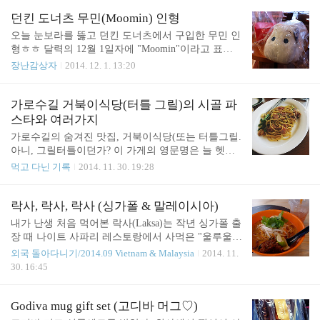
이다. 집에 린스와 컨디셔닝 트리트먼트가 많이 쌓여
어디 가서 먹어도 실패한 적이 없는 듯! ​친구는 고스
있어서 굳이 살 필요 없었는데 향이 너무 좋아서 구
던킨 도너츠 무민(Moomin) 인형
트 빈달루와 난을 주문. 고스트..
입했다. 내가 제일 좋아하는 살구향♡대폭 세일 중이
오늘 눈보라를 뚫고 던킨 도너츠에서 구입한 무민 인
라 왓슨스에서 판매중인 가격이 8,900원! 근데 왜 이
형ㅎㅎ 달력의 12월 1일자에 "Moomin"이라고 표시
렇게 싸게 파는 걸까(정가는 삼만원이다) 혹시 향기
해놓고 한달넘게 오매불망 기다리고 있었는데 지난
장난감상자
2014. 12. 1. 13:20
만 좋고 성능은 메롱메롱하다던지...?;;; 오늘은 득템
주, 상당수의 점포에서 거의 일주일전부터 비공식적
의 날인가보다. 손으로 직접 만든 마들렌과 초코머핀
으로 행사를 시작했다는 사실을 알고 멘붕! 역시 원
도 받았다. 꺅 마들렌. 왠지 꼭 예쁜 접시에 담아 따듯
칙을 지키는 사람이 바보되는 우리나라... 큽... 주말
가로수길 거북이식당(터틀 그릴)의 시골 파
한 홍차 한잔과 같이 먹어야 할 것만 같은 마들렌. 마
엔 짬이 안나서, 공식행사 시작일인 오늘 점심시간에
스타와 여러가지
르셀 프루스트의 "잃어버린 시간..
밥도 안먹고 던킨도너츠 매장으로 출동. 근
가로수길의 숨겨진 맛집, 거북이식당(또는 터틀그릴.
데!!!!!!!!!!!!!!!!!!!! 도너츠 매대가 텅 비었다. 정말로
아니, 그릴터틀이던가? 이 가게의 영문명은 늘 헷갈
텅... 저녁시간도 아닌 데 이렇게 텅 빈거 첨 봐서 당
린다;;). 머그 포 래빗 3층에 있다.테이블마다 놓여 있
먹고 다닌 기록
2014. 11. 30. 19:28
황. 남아 있는 것은 먼치킨(행사 대상 아님) 약간과
는 꽃장식이 참 마음에 들었다. 작지만 큰 차이... 매
베이글, 머핀 몇개... 도넛을 사야 무민 인형도 살 수
장에서 직접 굽는다는 식전빵. 스피아민트를 넣은 스
있는데 도넛이 없다ㅋㅋㅋㅋ 아니 언제부터 이렇게
프레드 맛이 독특했다. 테이블에 놓인 식기들 구성이
락사, 락사, 락사 (싱가폴 & 말레이시아)
무민 인기가 많아졌지???..
재미나서 찍었다. 각각 다 다른 분위기인데 잘 어울
내가 난생 처음 먹어본 락사(Laksa)는 작년 싱가폴 출
렸음! 드디어 첫 메뉴. 문어 샐러드.상큼하니 맛있었
장 때 나이트 사파리 레스토랑에서 사먹은 "울루울루
다. 양도 많고. 두번째 메뉴. 터틀 그릴의 간판메뉴인
락사"였다. ("나이트" 사파리라 야외 레스토랑도 어
외국 돌아다니기/2014.09 Vietnam & Malaysia
2014. 11.
시골 파스타. 별 특별한 재료 안들어간 것 치고는 좀
두컴컴해서 화질이;;;) 현지에선 현지음식이라는 강
30. 16:45
비쌌는데(2만원인가?) 그렇지만 정말 맛있었다. 강
한 신념을 바탕으로 다른 일행들이 비교적 안전한 선
추! 세번째 메뉴는 돼지고기 그릴구이. 정확한 메뉴
택을 할때 과감하게 락사를 주문했는데 다행히 그 락
이름은 기억이 안납니다. 죄송;사실 아까 이곳의 간
사는 참 맛났다. 커리를 비롯해 각종 향신료 향기가
Godiva mug gift set (고디바 머그♡)
판메뉴가 시골파스타라고 했지만, ..
가득한 진하고 걸쭉하고 매콤한 국물이 인상적이었