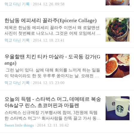
고 먹었음;;;주방장님 뭔가 화나는 일이 있으셨나
일 연휴였는데 24일날 몸이 많이 아파서 급 휴가 변
먹고 다닌 기록
2014. 12. 26. 09:58
요?;; 튀김.이제 배가 부르구나...하고 있는데 또 초밥
경해서 24일날 쉬고 대신 오늘 나왔다. 업무 스케쥴
이젠 배가 너무 불러 더이상은 못먹겠어 하고 있는데
상으로는 오늘 나오는 게 맞긴 한데(급하게 처리해야
또 초밥!! 우동이 나오길래 아 이젠 끝났구나 하고 있
할 일들이 있어서) 막상 오늘 나오니깐 일하기가 싫
한남동 에피세리 꼴라주(Epicerie Collage)
는데 또 장어초밥을 갖다주셨다ㅎㅎ 디저트는 멜론
다ㅋ 그래서 잠깐 커피빈 가서 아침도 먹고 오는 여
제목은 한남동 에피세리 꼴라주 이면서 왜 로얄맨션
과 양갱.과일만 주는 것보다 훨씬 센스있고 참 좋음
유를 부려봤다ㅋ 커피빈 굿모닝셋트. 아침 10시 반까
사진이 첫번째로 나오느냐. 그것은 어제 모임에서 로
♡이..
지 판매. 햄치즈 잉글리쉬 머핀 + 아메리카노 한잔이
얄맨션을 가려다가 까였기 때문이다ㅠㅠ 이 사진을
먹고 다닌 기록
2014. 12. 18. 23:41
5천원. 비록 커피빈에서 주는 햄치즈 잉글리쉬 머핀
찍을때만 해도 기대에 부풀어 있었지. "예약은 안되
의 맛은 내가 동네 수퍼에서 잉글리쉬 머핀 사다가
지만 15분 이내로 착석시켜줄 수 있다. 일단 오라"길
대충 구워 슬라이스 치즈 끼워 먹는 그 맛 만큼 밖에
래 그 약속을 믿고 한남동 로얄맨션에 도착했지만 이
우울할땐 치킨 티카 마살라 - 도곡동 강가(G
안되지만(어쩌면 커피빈이 내가 만든 것 보다 더 맛
미 다른 손님들이 사전연락없이 먼저 와서 그 자리를
anga)
없는 것 같기도....ㅠㅠ)..
그냥 내줬다고......ㅠㅠ 흥칫뿡 날은 춥고 멀리 가긴
​ ​그런 날이 있다. 삶에 대해 회의를 느끼게 하는 일들
뭐하고 해서 근처 "세컨키친"에 전화했더니 그곳도
이 약속이라도 한 듯 우루루 쏟아지는 날. 오래전 상
이미 만석. 그래서 결국 그다음 대안으로 선택한 것
처가 마치 어제 벌어진 일인양 생생하게 헤집어지고,
먹고 다닌 기록
2014. 12. 15. 23:00
이, 에피세리 꼴라주. *épicerie는 프랑스어로 식료품
난 정말 잘못 살았구나 싶고, 앞으로 어찌 살아야할
점이란 뜻인데, 사실 에피스리라고 발음하는 게 맞다
지 방향을 종잡을 수 없어 사는게 두려워지는 날. 오
^^;; 아무튼간에 영하 12도의 날씨를 뚫고 우여곡절
늘이 바로 그런 날이었다. 휴가 중인 회사 친구한테
오늘의 득템 - 스타벅스 머그, 데메테르 복숭
끝에 도착한 에피세리 꼴라주. 이곳은..
카톡으로 징징거렸더니 저녁 먹으러 자기 동네로 오
아&살구 린스, 초코머핀과 마들렌
란다. 그래서 참 오랜만에 가게 된 인도음식점 강가.
스타벅스 신규매장 기부행사에 참여, 3천원에 득템
아마 5~6년만인 것 같다. 도곡점은 처음 가봤는데, 비
한 스타벅스 머그^^ 회사사람들 잔뜩 끌고 가서 동참
가 많이 와서 그런지 가게가 많이 한산했다.(그래서
시켰다...^^;; 제일 기본형이라 무난하게 오래 오래 쓸
Sweet little things
2014. 12. 11. 16:42
좋았다ㅎㅎ) ​나의 선택은 치킨 티카 마살라와 로띠.
듯! 데메테르의 퍼퓸드 트리트먼트.복숭아 & 살구향
뭐 당연하게도 정말 맛있었다. 치킨 티카 마살라는