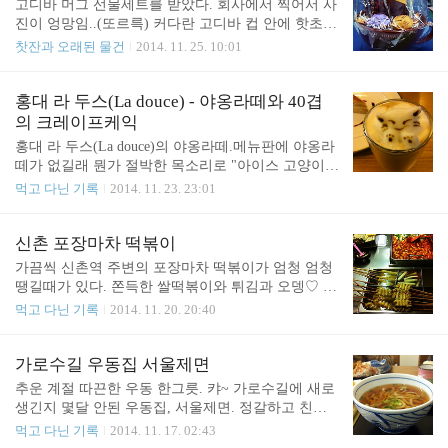
고디바 머그 선물세트를 받았다. 회사에서 찍어서 사
고, 락사에 들어 있던 피쉬볼과 관자도 탱탱하니 맛
진이 엉망임..(또르륵) 커다란 고디바 컵 안에 핫초
있었다. 아쉬운 점이라면, 그때 몸이 많이 아팠기 때
코, 초코프렛첼, 초코렛 2개가 들어 있는데 내용물보
찻잔과 오래된 물건
2014. 11. 25. 10:01
문에 그 맛난 락사를 절반도 채 먹지 못했다는 것이
다도 머그가 참 실하고 예쁘다. 머그는 비닐포장 벗
다. "밥을 먹기 힘들 정도로 아픈데도 맛있는 음식"이
긴 후에 다시 잘 찍어봐야겠다. 이해를 돕기 위해 퍼
라니! 그럼 컨디션이 좋을땐 얼마나 맛있을 것인가
온 사진;; 컵 사이즈가 정말정말 커서, 커피보다는 라
홍대 라 두스(La douce) - 야옹라떼와 40겹
두구두구두구. 그때부터 나의 락사 사랑은 시작되..
면이나 스프그릇으로 딱일 듯! (하지만 진한 초콜렛
의 크레이프케익
이 흘러나올 것만 같은 색상의 컵이라서 라면을 담아
홍대 라 두스(La douce)의 야옹라떼.메뉴판에 야옹라
먹으려면 뭔가 기분이 이상할 것 같다..;;;) 고디바 선
떼가 없길래 뭔가 절박한 목소리로 "아이스 고양이라
물셋트 하나에 아침부터 행복하다ㅎㅎ 고디바 사진
떼 2잔요!"라고 했더니 주문받는 분이 씩 웃으시면
먹고 다닌 기록
2014. 11. 23. 23:01
하나만 올리기 허전해서 올려보는 다운튼 애비 요리
서, "아이스 라떼요?^^"라고 하셨다. 나중에 보니까
책!! 단, 공식 버젼은 아님ㅋ (The Unofficial Downton
정식 명칭은 고양이라떼도 아닌 야옹라떼였다ㅋㅋㅋ
Abbey Cookbook) 어제 학원 가기 전에 시간이 남아
ㅋ 우유거품 들어가는 종류 시키면 전부 다 고양이
신촌 포장마차 떡볶이
잠깐 알라딘..
모양으로 만들어주시니깐 저처럼 고양이 라떼라고
가끔씩 신촌역 주변의 포장마차 떡볶이가 엄청 엄청
굳이 말 안해도 됩니다ㅠ.ㅠ 라 두스의 야옹라떼는
땡길때가 있다. 쫀득한 쌀떡볶이와 튀김과 오뎅♡ 요
뒷태도 요렇게 귀엽다^^ 야옹라떼와 같이 주문한 40
즘같이 쌀쌀한 날씨엔 이만한 위안도 드물다ㅎㅎ 근
먹고 다닌 기록
2014. 11. 20. 20:40
겹의 크레이프케익은 케익 만드시는 분이 직접 서빙
데 언젠가부터 신촌역 주변 포장마차 떡볶이는 전부
하면서 가스 토치로 좌아악 지져주신다^^ 다 지지고
다 똑같다. 어느 집을 가나 같은 재료 같은 모양 같은
난 후엔 흐뭇하게 웃으면서 "좋은 냄새가 나죠?"라고
맛... 뭔가 좀 아쉽다. 또하나 정말 신기한 건, 가끔은
가로수길 우동집 서울제면
얘기하셨다. 친절하기도 하거니와 자신의 일을 정말
이 부실한 김밥도 엄청나게 땡긴다는 거다. 시금치,
추운 계절 따끈한 우동 한그릇. 캬~ 가로수길에 새로
로 사랑하시는 것 같아 보기 좋았다ㅎㅎ 사실 라 두
당근,단무지만 넣고 얇게 만 김밥. (사진 속 김밥엔
생긴지 몇달 안된 우동집, 서울제면. 정갈하고 친절
스..
시금치 대신 오이가 들어가 있지만...) 이 김밥을 고
하다. 매장에서 면을 직접 뽑는다. 벽장식. 그릇만 보
먹고 다닌 기록
2014. 11. 17. 02:43
등학교 매점에서 처음 봤을땐 정말 깜짝 놀라서 나름
면 못지나치는 탓에 장식장의 도자기 술잔을 꺼내 구