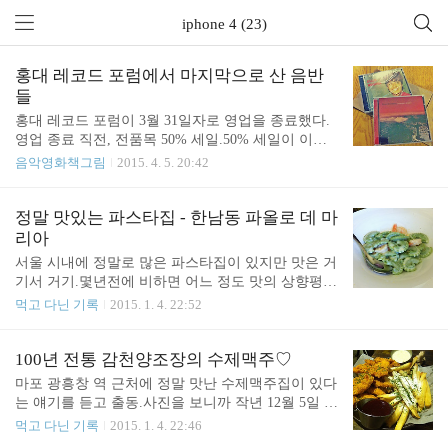
iphone 4 (23)
홍대 레코드 포럼에서 마지막으로 산 음반
들
홍대 레코드 포럼이 3월 31일자로 영업을 종료했다.
영업 종료 직전, 전품목 50% 세일.50% 세일이 이렇
게 안반가워 보이긴 처음일거다. 오랫동안 홍대 삼거
음악영화책그림
2015. 4. 5. 20:42
리에 위치하고 있다가 2012년, 카페 비닷 옆으로 옮
겨온 레코드 포럼.지난 1월, 오랜만에 방문해서 "씨
디 값이 많이 비싸져서 속은 좀 쓰리지만 여전히 건
정말 맛있는 파스타집 - 한남동 파올로 데 마
재함에 고마웠던" 레코드 포럼이이렇게 갑작스레 문
리아
을 닫다니...ㅠㅠ 중고등학생때부터 다녔던 레코드
서울 시내에 정말로 많은 파스타집이 있지만 맛은 거
포럼.이제는 정말 먼 기억 속으로 묻어야 하나보다.
기서 거기.몇년전에 비하면 어느 정도 맛의 상향평준
물론, 사장님께서 좀 쉬다가 다시 영업을 할지도 모
화가 이뤄져서 왠만한 가게에 가도 적당히 맛있는 파
먹고 다닌 기록
2015. 1. 4. 22:52
른다고 하긴 했는데 말 그대로 기약이 없으니...그리
스타를 먹을 수는 있으나, "정말 맛있는 파스타"를 먹
고 홍대 삼거리에 있던 레코드 포럼과, 카페 비닷에
기란 쉽지 않다. 하지만 이 곳만큼은 "정말 맛있는 파
있던 레코드 포럼이 같은 가게가 아니였던 것처럼어
스타집"이라고 자신있게 말할 수 있다.한남동 파올로
100년 전통 감천양조장의 수제맥주♡
디선가 다시 문을 여신다고 해도, 더이상 그 홍..
데 마리아.가격이 살짝 부담스럽고 직원들이 미묘하
마포 광흥창 역 근처에 정말 맛난 수제맥주집이 있다
게 고자세인 것만 빼면 파스타는 정말 기가 막히게
는 얘기를 듣고 출동.사진을 보니까 작년 12월 5일 금
맛있는 집이다.(내 주변분은 아예 대놓고, 아 그 거만
요일에 갔구나ㅎㅎ 맥주는 다섯 종류가 있다.친구는
먹고 다닌 기록
2015. 1. 4. 22:46
한 레스토랑 말야?라고 얘기함ㅎㅎ) 다양한 종류로
13번 Yellow를, 나는 14번 Brown을 마셨는데 정말정