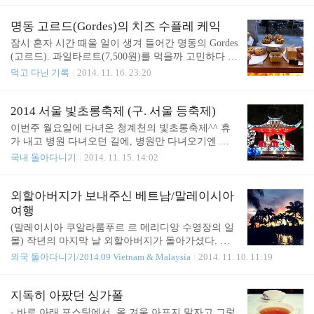
문화충격이었더랬는데, 사람 입맛이라는 게 참 무섭
경하고 다시 예쁘게 잘 올려놨다^^;;; 주문이 들어가
다. 고등학교 3년 내내 먹고 산 탓인지 요즘도 가끔씩
면 그때그때 만들기 때문에, 음식이 나오는데 살짝
명동 고르드(Gordes)의 치즈 수플레 케익
이런 김밥이 참 먹고 싶다ㅋ 그래서 예전에 엄마한테
시간이 걸리는 편이다. 내가 먹은 가끼아게 정식. 가
잠시 혼자 시간 때울 일이 생겨 들어간 명동의 Gordes
보통 김밥 말고 이런 김밥 싸달라고..
격은 9천원. 유부초밥이 한 개 딸려나오는 기본 우동
(고르드). 과일타르트(7,500원)를 먹을까 고민하다 결
은 6천원이고 대부분의 정식세트도 9천원을 넘지 않
국 선택한 것은 치즈 수플레 케익(5,800원)과 아메리
먹고 다닌 기록
2014. 11. 16. 23:20
는 부담없는 가격이다. 자극적이지 않은 깔끔한 우동
카노(3.500원) 좀 비싼 감이 없진 않지만 양이 많은
맛이 제법 괜찮다^^ 냉우동이 넘 먹어보고 싶긴 한데
편이고 맛있었다. 치즈 수플레 케익의 정석이라고나
이젠 날이 추워서;; 내년 봄에서야 시도해 볼 수 있을
해야 할까. 딱히 흠잡을 데 없는 맛. 포실포실하게 바
2014 서울 빛초롱축제 (구. 서울 등축제)
듯ㅋ
스라지는 질감 1층에서 빵을 판매하고 2층엔 앉아 먹
이번주 월요일에 다녀온 청계천의 빛초롱축제^^ 휴
을 수 있는 좌석이 마련되어 있다. 내 옆에 있던 커플
가 내고 병원 다녀오던 길에, 병원만 다녀오기엔 뭔
은 2인 3케익을 실천하고 있어 옆에서 보는 것만으로
가 억울해서 (직장인에겐 피와 같이 소중한 휴가!!!)
국내 돌아다니기
2014. 11. 15. 14:02
도 괜히 흐뭇했다 그러나 양이 상당해서 그랬는지 결
지친 몸을 이끌고 청계천에 갔다. 늘 생각하지만 이
국 다 못먹고 가더라는... 왜 내가 다 아쉬운지ㅋ 참,
런 의지로 고등학교, 대학교때 공부를 했으면 좀 좋
고르드 신촌점에선 모닝 빵부페(AM 8 ~ 11)도 운영
아? 지난 주말에 갔을때 너무 사람이 많아 구경을 포
외할아버지가 보내주신 베트남/말레이시아
한다고 한다. 가격은 음료가격+1,000원이라고 함. 평
기했던지라 "평일 퇴근시간 전엔 사람이 별로 없겠
여행
일에만..
지? 기왕 휴가낸 거 이런 황금같은 기회를 놓치지 말
(말레이시아 쿠알라룸푸르 르 메리디앙 수영장의 일
고 사람 없을때 잽싸게 보고 오자"란 생각이었는데 5
몰) 작년의 마지막 날 외할아버지가 돌아가셨다. 장
시 반쯤 도착했는데도 이미 인산인해.....;;;;;; 정말 놀
례를 치르고 2~3일쯤 지났을까, 엄마가 봉투 하나를
외국 돌아다니기/2014.09 Vietnam & Malaysia
2014. 11. 10. 11:19
랐다. 물론 그래도 토요일 저녁만큼 사람이 많진 않
주신다. 외할아버지가 손자손녀들에게 마지막으로
아서 그럭저럭 구경할만했다. 혼자라 좀 뻘쭘한가 싶
주는 용돈이라고. 건강이 악화되셨을 무렵, 미리 준
었는데 너무 사람이 많아서 좀 지나니까 뻘쭘한 기분
비해 놓으라 이르셨다고... 할아버지를 보내드린 후
지독히 아팠던 싱가폴
도 사라졌다 -0- 구닥다리 아이폰4로 찍..
마음이 이루 말할 수 없이 먹먹한 상태였는데, 할아
- 바로 아래 포스팅에서, 올 겨울 아프지 말자고 그렇