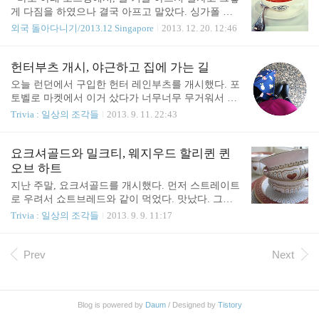
버지가 마지막 순간까지도 우리를 얼마나 생각해주
게 다짐을 하였으나 결국 아프고 말았다. 싱가폴 출
셨는지 느껴져 말할 수 없는 감동을 받았다. 그렇게
장 내내, 지독하게. 따듯한 나라라고 방심한 탓인지
외국 돌아다니기/2013.12 Singapore
2013. 12. 20. 12:46
외할아버지에게 마지막으로 받은 백만원을, 어떻게
미처 항생제를 챙겨가지 못했고 아쉬운대로 시판 감
해야 잘 쓸 수 있을까 고민했다. 흐지부지 없어져버
기약을 먹었지만 역시 듣지 않았다. 한국에 돌아와
리는 건 싫었다. 그래서 처음엔 특별한 물건을 사야
바로 병원에 갔더니 중이염으로 번졌다고 한다. 마음
헌터부츠 개시, 야근하고 집에 가는 길
겠다는 생각을 했다. 늘 생각만 하던 스피커는 어떨
뿐만 아니라 몸도 초딩 - 밀린 일을 처리하기 위해 점
오늘 런던에서 구입한 헌터 레인부츠를 개시했다. 포
까??? 아님 로모소노프 찻잔셋트도 좋고. 또는 몇년
심에도 사무실에 남아 있는 중. 아, 제발 빨리 좋아졌
토벨로 마켓에서 이거 샀다가 너무너무 무거워서 마
째 벼르고 있..
으면...... 일이 밀려 쉴 수도 없고 너무 너무 힘들다. -
지막날 저녁 일정 다 말아먹었지(그냥 버리고 갈까
Trivia : 일상의 조각들
2013. 9. 11. 22:43
사진은 마리나베이샌즈의 TWG에서 마신 우바 하이
진지하게 고민했음) 그리고 집에 와서 상자에서 꺼냈
랜즈(Uva Highlands BOP). 그곳에서 20분 정도나 머
더니 엄마가 왜 이걸 무겁게 사왔냐고...;; 영국까지
물렀을까, 주어진 시간은 짧은데 차 종류가 너무 많
갔는데 좀 예쁜 걸 사오지 그랬냐는 반응. 그러게 말
요크셔골드와 밀크티, 웨지우드 할리퀸 퀸
아 어쩔줄 몰라하다가 일단은 실론티 중에서 골랐는
이우. 나도 내가 왜 샀는지 몰라ㅋㅋㅋㅋ 심지어 가
오브 하트
데 맛은 살짝 기대 이하..
격도 저렴하지 않았어. 근데 가끔 쇼핑하다보면 뭐에
지난 주말, 요크셔골드를 개시했다. 먼저 스트레이트
홀린듯 사게 될때가 있다. 그렇지 않습니까? 암튼 숏
로 우려서 쇼트브레드와 같이 먹었다. 맛났다. 그리
블랙 무광이라 "제대로 논매러 가는 느낌"이라는 것
고 그 다음엔 밀크티로 마셨는데, 완전 신세계...^^ 사
Trivia : 일상의 조각들
2013. 9. 9. 11:17
이 주변의 평ㅎㅎ 밤 열시 사십분, 야근하고 집에 가
람들이 요크셔골드 밀크티가 맛나다 맛나다 칭송한
는 길에, 런던 여행기를 쓰기 전엔 1년 가까이 방치했
데는 다 이유가 있었구나. 런던 떠나오던 날 새벽에
었던 블로그에 이렇게 사소한 글을 남기며 마음을 달
짐싸다 지쳐서 순간 버리고 올까 생각도 했었는데 비
Prev
Next
랜다. 마침 팀 하딘 트리오가 연주한 마스카니..
록 상자는 다 찌그러졌어도 들고오길 참 잘했다♡ 아
침에 밀크티 만들어서 보온병에 넣어와 회사에서 마
시니 기분이 참 좋다..흐흐흐 그나저나 여행가방을
Blog is powered by
Daum
/ Designed by
Tistory
어쩌면 좋지..?? 수화물용 24인치인데 여행마치고 집