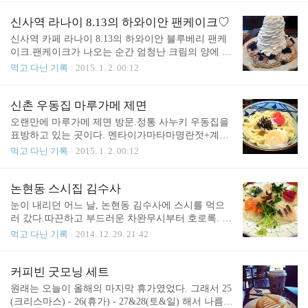
구성된 식전빵.하나같이 다 맛있음ㅎㅎ 간단한 전채.
말정말 맛있었다!호불호가 갈리는 맛이라고 들었는
무슨 치즈인지도 모르고 또 맛나게 먹음.난 아무래도
데 내 입맛엔 참 잘 맞았다. 주문을 해놓고 설레이는
신사역 라나이 8.13의 하와이안 팬케이크♡
치즈바보인 듯..ㅎㅎ Tagliatelle alla Bolognese (볼로냐
마음으로 가게를 둘러봤다.감천양조장의 역사는 무
신사역 카페 라나이 8.13의 하와이안 블루베리 팬케
식 토마토 미트소스의 ..
려 100년을 거슬러 올라간다고 한다. 일본이나 다른
이크.팬케이크가 나오는 순간 엄청난 크림의 양에 정
나라와는 달리 우리나라엔 전통있는 양조가가 거의
말 깜짝 놀랐다ㅋ아무리 달고 느끼한 걸 잘 먹는 나
먹고 다닌 기록
2015. 1. 2. 00:12
남아 있지 않은 것이 참 안타까웠는데물론 꾸준히 이
라도 이건 무리..다 싶었는데거의 다 먹었다는 것이
어온 것은 아니나, 이렇게나마 전통을 지키려고 하는
함정...ㅎㅎ 일단 비주얼만 봐도 뭔가 흡족ㅎㅎ팬케
모습이 참 보기 좋았다^^물론 마케팅적인 측면도 없
익 라지 사이즈 + 아메리카노 2잔 셋트의 가격이 19,0
신촌 우동집 마루가메 제면
진 않겠지만ㅎㅎ 드디어 맥주가 나왔다.맥주 잔받침
00원인데 양이 많아서 끼니 대용 가능.사진엔 없지만
오랜만에 마루가메 제면 방문.정통 사누키 우동집을
이 각자 주문한 맥주의 번호임...ㅎㅎ이거 괜..
커피맛도 괜찮았다♡ 세종류의 시럽을 내주는 게 특
표방하고 있는 곳이다. 멘타이가마타마명란젓+계란
색있다.구아바, 코코넛, 메이플♡특히 구아바 시럽은
+간장소스 비비면 대략 이런 모습이 된다."사누키 우
먹고 다닌 기록
2015. 1. 2. 00:12
이 가게에서만 맛볼 수 있다고.(인기 있으면 금방 다
동 면발" 본연의 맛을 잘 느낄 수 있는 우동.대부분의
른데서도 따라하겠지만 말이다^^;;) 가게 이름인 Lan
우동은 주문하면 그 자리에서 조리해서 건네주는 것
a'i는하와이에 있는 지명(섬 이름)이기도 하면서하와
과 달리멘타이가마타마는 별도로 조리를 해야하기
논현동 스시집 김수사
이에서 베란다나 앞뜰(Patio)를 뜻하는 단어라고 한
때문에 보통 6분 ~ 10분 정도 기다려야 한다...그대신
눈이 내리던 어느 날, 논현동 김수사에 스시를 먹으
다. 마침 한적한 시간에 가서 그런..
면발은 다른 우동보다 확실히 더 맛있는 것 같다. 기
러 갔다.따끈하고 부드러운 차완무시부터 호로록. 먼
츠네우동가장 기본 우동에 커다란 양념유부가 한장
저 신선하고 맛난 회 한접시♡ 회와 함께 시소잎을
먹고 다닌 기록
2014. 12. 29. 21:42
들어있다.파, 튀김가루 등의 토핑을 넣기 전이라 비
넣은 밥그릇을 갖다주시더니 취향따라 먹으라고 하
주얼이 다소 심심해보임^^;; 모든 것이 셀프로 이루
심 그래서 난 이렇게 사케동을 만들어 먹었음ㅎㅎ 첫
어지는 가게라 입구로 들어와서 우동 종류를 주문해
번째 초밥 접시. 두번째 초밥 접시.다 좋았는데 다만
커피빈 굿모닝 세트
받은 뒤그 다음엔 각종 튀김과 주먹밥, 음료 등을 골
이날따라 어쩐 일인지 와사비가 엄청나게 많이 들어
원래는 오늘이 올해의 마지막 휴가였었다. 그래서 25
라 접시에 담고계산을 마친 뒤 파, 와사비, 튀김가..
있어서 나중엔 밥과 회를 분리시켜 와사비를 덜어내
(크리스마스) - 26(휴가) - 27&28(토&일) 해서 나름 4