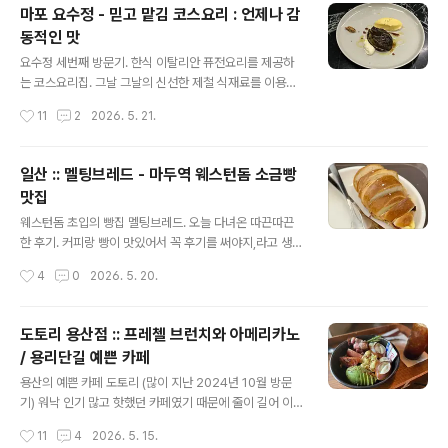
핸드드립 9,500원내가 방문한 날의 "오늘의 핸드드립"은
마포 요수정 - 믿고 맡김 코스요리 : 언제나 감
브라질 다테하 빌라였다. 또, 핸드드립커피는 연하게/보통/
동적인 맛
진하게로 주문이 가능하다고 했다 (난 당연히 진하게^^) 나
글 내용
이 지긋한 사장님과 젊은 남자 직원분이 계셨는데 두분 다
요수정 세번째 방문기. 한식 이탈리안 퓨전요리를 제공하
친절하셨고, 특히 남자 직원분이 정말 정말 친절하게 주문
는 코스요리집. 그날 그날의 신선한 제철 식재료를 이용하
을 받으셨다. 시크함과 퉁명스러움의 경계를 아슬하게 넘
기 때문에 메뉴는 계속 바뀐다. 경의선숲길공원 근처에 있
작성시간
11
2
2026. 5. 21.
나드는 가게가 많다보니 이렇게 친절한 직원이 있는 카페
고, 6호선 대흥역과 매우 가깝다. 첫번째 방문기는 이쪽에
는 참 귀하다. 이..
마포 대흥역 요수정 - 한식 이탈리안 퓨전 오마카세 - wan
derlust (tistory.com) 마포 대흥역 요수정 - 한식 이탈
일산 :: 멜팅브레드 - 마두역 웨스턴돔 소금빵
리안 퓨전 오마카세경의선숲길 대흥역 근처에 위치한 "요
맛집
수정"2023년 6월 방문(을 이제서야 쓴다ㅎㅎ) 기역자 바
글 내용
자리 + 여러명이 앉을 수 있는 긴 테이블 한 개로 구성되어
웨스턴돔 초입의 빵집 멜팅브레드. 오늘 다녀온 따끈따끈
있는 작고 멋진 가게였다. 오마카세 대신 "mooncake.tis
한 후기. 커피랑 빵이 맛있어서 꼭 후기를 써야지,라고 생각
tory.com 두번째 방문기는 (늘 그렇듯이) 아직 안씀;; 저
했으나 사진첩을 열어 보니 사진이 세 장 뿐이라 당황했다.
작성시간
4
0
2026. 5. 20.
녁 시간의 믿고맡김 메뉴는 두 종류. 1인 5만원과..
대화에 심취하여 사진을 거의 찍지 못했나보다. 아기자기
한 소품들도 있었는데 사진 찍는 걸 깜빡해서 아쉽다. 우리
가 1시간 정도 앉아서 수다를 떠는 사이에도 많은 분들이
도토리 용산점 :: 프레첼 브런치와 아메리카노
오셔서 계속 빵을 사가지고 갔다. 그래서 가게를 나올 때 찍
/ 용리단길 예쁜 카페
은 매대 사진에는 빵이 별로 남아있지 않다. 카카오맵 평점
글 내용
이 괜히 5.0이 아닌 듯. 아메리카노 2,800원라떼 4,000
용산의 예쁜 카페 도토리 (많이 지난 2024년 10월 방문
원저가 커피 체인을 제외하고는 2000원대의 아메리카노
기) 워낙 인기 많고 핫했던 카페였기 때문에 줄이 길어 이
는 오랜만에 봤다+_+ 가격이 정말 착하다. 기본 소금빵은
전에도 여러번 발걸음을 돌려야 했는데, 10월의 어느날 용
작성시간
11
4
2026. 5. 15.
1개 2500 원이었고, 4개를 사면 1개를 더 주신다고. 4,0
산에 일이 있어 갔다가 마침 매장이 한적하길래 +_+ (11시