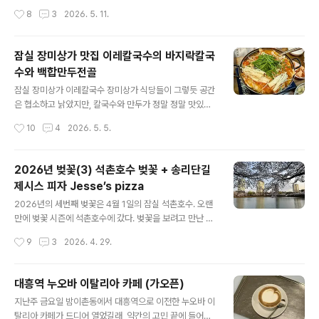
양이 더 많은 모듬B로 시키지 않은 것을 살짝 후회했다. 수
야 했는데;;; 이럴 때만 부지런한 편. 평일이라 비교적 한가
작성시간
8
3
2026. 5. 11.
제비 매운탕.매운탕 본체보다는 매운탕에 들어간 수제비를
해서 좋았다. 식사를 하기엔 좀 불편하지만, 그래도 편한 자
백..
리에 앉아 있고 싶어서 소파 자리를 잡았다. 이케아에서 음
식을 살 때마다 힘든 점은, 쇼케이스에서 직접 가져 가는 음
잠실 장미상가 맛집 이레칼국수의 바지락칼국
식의 경우는, 뒤에서 사람이 있으면 여유있게 못 고르겠음.
수와 백합만두전골
오늘은 사람이 없어 천천히 구경할 수 있을 줄 알았는데, 텅
글 내용
비어 있던 줄이 왜 갑자기 내 뒤로 사람이 줄줄이 들어서는
잠실 장미상가 이레칼국수 장미상가 식당들이 그렇듯 공간
지ㅜㅜ 그리고 직원이 담아주는 음식은 재촉하는 느낌이
은 협소하고 낡았지만, 칼국수와 만두가 정말 정말 맛있었
듬. 메뉴판을 좀 여유있게 보고 싶은데 자꾸 뭐가 필요하냐
음ㅎㅎ세 명이 가서 바지락칼국수 1개와 백합만두전골 2
작성시간
10
4
2026. 5. 5.
고 물어 보니까 역시 급하게 주문하게 된다. 사실 이건 처음
인분을 주문했는데 주문을 받던 직원분이 살짝 싫은 티를
간 까페..
내셨다. 아마도 메뉴 통일을 원하신 듯. 하지만 워낙 맛있고
가격도 저렴하니 이 정도 불친절은 감수 가능^^바지락 칼
2026년 벚꽃(3) 석촌호수 벚꽃 + 송리단길
국수. 칼국수 면이 정말 맛있었음. 맛있으니 사진 한장 더.
제시스 피자 Jesse’s pizza
다음에 가면 혼자 한 그릇 다 먹고 싶다ㅎㅎ백합만두전골.
글 내용
안에 들어있는 손만두는 모양이 독특하고 크고 맛있다. 다
2026년의 세번째 벚꽃은 4월 1일의 잠실 석촌호수. 오랜
만 전골 국물 자체는 맵찔이인 나에겐 꽤 매워서 좀 힘들었
만에 벚꽃 시즌에 석촌호수에 갔다. 벚꽃을 보려고 만난 건
다. 바지락 칼국수 안시켰음 큰일 날뻔 ^^다음에 가면 바지
아니고, 잠실에서 저녁을 먹기로 했는데 마침 벚꽃이 피어
작성시간
9
3
2026. 4. 29.
락 칼국수에 손만두를 따로 주문할까, 수제비만두국을 먹
있었다^^ 역시 아직 완전히 만개하기 전이고 해 질 무렵이
어볼까, 야밤에 행복한 고민 중ㅎㅎ
라 사진이 그리 예쁘진 않다. 사진도 각잡고 찍지 못했고
(각잡고 찍었다고 특별히 더 낫지도 않지만, 그래도 정말 지
대흥역 누오바 이탈리아 카페 (가오픈)
나가면서 성의없이 대충 찍...) 그래도 역시 살랑살랑 봄바
글 내용
지난주 금요일 밤이촌동에서 대흥역으로 이전한 누오바 이
람 맞으며 구경하는 벚꽃은 좋음^^ 그렇게 벚꽃나무 밑을
탈리아 카페가 드디어 열었길래, 약간의 고민 끝에 들어갔
걸으며 석촌호수를 반 바퀴 정도 돌아 송리단길에 저녁을