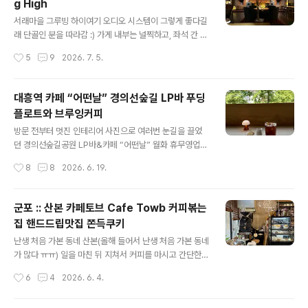
g High
는 즐길 수 없는 풍경이다. 직장인의 진짜 럭셔리란 이런 게
글 내용
아닐까 ^-^ 라고 쓰고 있지만, 속마음은 어이없게 휴가 1시
서래마을 그루빙 하이여기 오디오 시스템이 그렇게 좋다길
간을 날려서 속이 쓰림.......... 새벽부터 아주 다이나믹했다.
래 단골인 분을 따라감 :) 가게 내부는 널찍하고, 좌석 간 간
뭘 마실까 고민하다가 힘든 몸과 마음에 당분을 ..
격이 넓어 쾌적했다. 술 잘 안마시는데도, 다양한 술병이 가
작성시간
5
9
2026. 7. 5.
득한 걸 보면 왠지 좋다. 흐흐흐...그루빙 하이의 오디오 시
스템 소리가 진짜 좋았다!!!재즈바라고 쓰여 있기는 한데,
선곡은 팝, 재즈, 가요 등 장르를 넘나들며 다양했음 LP컬
대흥역 카페 “어떤날” 경의선숲길 LP바 푸딩
렉션과 다양한 오디오 기기도 구경할 수 있다. 원래 오디오
플로트와 브루잉커피
업계에 종사하던 사장님이 차린 뮤직바라 그런지 기기가
글 내용
남다른 느낌 그루빙 하이 방문 전에 이미 술을 마시기도 했
방문 전부터 멋진 인테리어 사진으로 여러번 눈길을 끌었
고, 많이 피곤하기도 해서 콜라를 주문했다. 나 뿐만 아니라
던 경의선숲길공원 LP바&카페 “어떤날” 월화 휴무영업시
일행 중 다른 1명도 운전 때문에 콜라를 주문했더니 사장님
간은 낮 2시부터 밤 11시까지 문패의 “정오에서 한밤으로”
작성시간
8
8
2026. 6. 19.
이 이러면 안된다고 하심. 기본적으로 이 곳은 바라서… 원
라는 문구가 마음에 든다 :) 매장에 들어서니 친절한 남자
래는 안되..
사장님이 어디든 원하는 자리에 앉으라고 안내해주셨다.
평일 낮, 오픈 시간을 갓 넘어 방문해서 내가 첫 손님일 줄
군포 :: 산본 카페토브 Cafe Towb 커피볶는
알았는데, 이미 어떤날 안에는 손님이 많았다👍 역시 핫플
집 핸드드립맛집 쫀득쿠키
다운 면모. 메뉴판은 앞뒷면 두장으로 구성되어 있다. 커피
글 내용
와 디저트, 술, 간단한 안주가 있고, 브루잉 커피는 6시까지
난생 처음 가본 동네 산본(올해 들어서 난생 처음 가본 동네
만 주문 가능. 초점이 나가서 죄송합니다 ㅠㅠ날이 더워서
가 많다 ㅠㅠ) 일을 마친 뒤 지쳐서 커피를 마시고 간단한
힘들었나봄 주문은 자리에 앉아서 QR코드로. 브루잉커피
요기도 하려고 검색을 하다가 "커피볶는집 카페토브"로 낙
작성시간
6
4
2026. 6. 4.
와 푸딩플로트를 주문했다. SNS에서 접한 인테리어가 상
점. 후기 사진 속 샌드위치와 로얄 알버트 찻잔들 때문이었
당히 멋졌는데 아무래..
다. 토브 세트 메뉴 A를 주문했다.토브 샌드위치와 오늘의