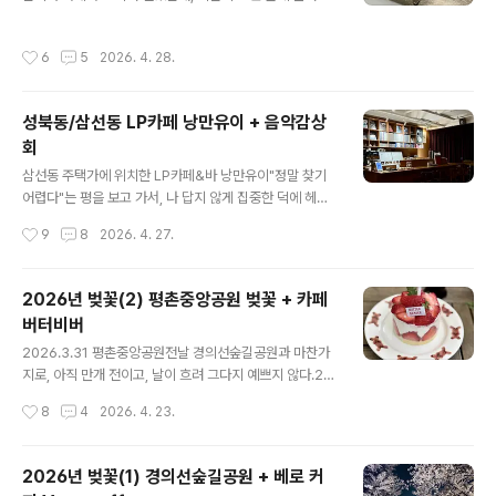
다. 이 고민이란- 늦은 시간에 커피를 마시는 것- 이미 매우
먹으러 갔다. 피맥을 하기 위해, 피자집을 찾다가 "피자페
피곤함 등등 매장은예전 이촌동 시절에 비하면 아직까지는
이스오프"에 갔는데 대기가 너무 길었다. 6시 조금 넘은 시
작성시간
6
5
2026. 4. 28.
다소 평범한 느낌인데 아직 가오픈 기간이라 그럴지도 모
간이었는데, 가는 가게마다 만석이었다. 평일이라고 너무..
르겠다. 누오바 이탈리아의 카푸치노잠 못잘까봐 걱정되지
만 맛있음 +0+여기에 코르네또 하나 곁들이면 더 좋았겠
성북동/삼선동 LP카페 낭만유이 + 음악감상
지만, 지치고, 피곤한 것 외에도 배도 많이 불렀기에 패스했
회
다. 그건 언젠가의 여유로운 아침으로 미루기로 해요 (기약
글 내용
은 없음 ㅋㅋ) 잠깐 책이나 읽고 가지 뭐 라며 들렸으나 책
삼선동 주택가에 위치한 LP카페&바 낭만유이"정말 찾기
은 사진만 찍고 결국 핸드폰만 들여다보다 나왔다ㅎㅎ 다
어렵다"는 평을 보고 가서, 나 답지 않게 집중한 덕에 헤매
음날 피곤할 걸 알면서도,장소를 이전하여 새롭게 막 문을
지 않고 찾기는 했는데, 알고 가지 않으면 이런 카페가 있다
작성시간
9
8
2026. 4. 27.
연, 좋아하는 카페에서 보..
는 걸 모르고 지나칠만한 곳에 위치해있다. 주택가에 있거
나, 간판이 없는 카페야 요즘 수두룩하지만여기는 주택가
카페 중에서도 난이도 최고봉임 ㅋㅋ 음료를 만드는 카운
2026년 벚꽃(2) 평촌중앙공원 벚꽃 + 카페
터가 있고, 그 오른쪽 옆으로 라이브 공연을 하는 작은 무
버터비버
대, 그리고 다시 또 그 옆으로 개별 LP를 감상할 수 있는 1
글 내용
인석이 마련되어 있는데 사진을 다 찍지는 못했다. 음악감
2026.3.31 평촌중앙공원전날 경의선숲길공원과 마찬가
상회가 있어서 방문했기 때문에 사진을 두루두루 찍을 여
지로, 아직 만개 전이고, 날이 흐려 그다지 예쁘지 않다.20
유는 없었음. 처음엔 아이스 라떼를 마시려고 했으나, 음악
26년 벚꽃(1) 경의선숲길공원 + 베로 커피 Vero coffee
작성시간
8
4
2026. 4. 23.
감상회는 낭만유이가 영업하지 않는 날(주말)에 있었기 때
- wanderlust (tistory.com) 2026년 벚꽃(1) 경의선
문에 에스프레소 머신을..
숲길공원 + 베로 커피 Vero coffee3월 30일 경의선숲
길 공원날이 흐리고 이제 막 개화를 시작해서 그다치 예쁘
2026년 벚꽃(1) 경의선숲길공원 + 베로 커
지 않음 많은 벚꽃 스팟들이 있지만, 그 자체로 우열이 있다