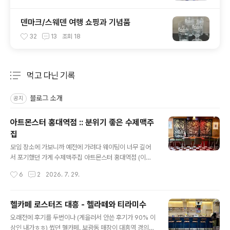
덴마크/스웨덴 여행 쇼핑과 기념품
32
13
조회
18
먹고 다닌 기록
분류 전체보기
주요 글 목록
블로그 소개
공지
아트몬스터 홍대역점 :: 분위기 좋은 수제맥주
집
글 내용
모임 장소에 가보니까 예전에 가려다 웨이팅이 너무 길어
서 포기했던 가게 수제맥주집 아트몬스터 홍대역점 (이름
만 듣고는 몰랐었음 ㅋㅋ) 사진이 엉망인 건 모임 시간에 늦
작성시간
6
2
2026. 7. 29.
어 급히 이동하느라 대충 찍어서 그렇습니다. 더 대충 찍은
사진은 여기 있습니다 ㅎㅎ계단 올라가면서 찍었는데 이렇
게 흔들린 줄 몰랐음 나 빼고 다들 모여서 마음이 급한 것도
헬카페 로스터즈 대흥 - 헬라떼와 티라미수
있었지만, 배도 몹시 고파 더 발걸음이 빨랐던 것 같다 ㅋㅋ
글 내용
오래전에 후기를 두번이나 (게을러서 안쓴 후기가 90% 이
도착하니까 저녁 시간이라 다들 먼저 먹고 있었음 ㅋㅋ순
상인 내가ㅎㅎ) 썼던 헬카페. 보광동 매장이 대흥역 경의선
살반반치킨 맛있었음 피자는 이미 다들 많이 먹어 전체 사