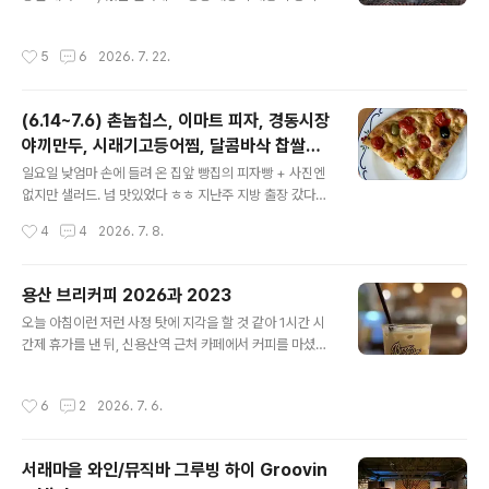
숲길공원 근처로 이전하여, 모처럼 평일 한가한 시간에 방
진은 없음무슨 피자인지도 모르고 그냥 열심히 먹음 ㅎㅎ
문. https://mooncake.tistory.com/820 지옥에서 온
다 모였으니 건배.사람 얼굴 안나오게 잘랐더니 사진이 이
작성시간
5
6
2026. 7. 22.
커피? 보광동 헬카페제목이 완전 무리수...ㅋㅋㅋ 데둉합니
상함^^;; 나는 아트몬스터의 "창세기" 맥주를 골랐는데국
다. '커피는 악마처럼 검고, 지옥처럼 뜨겁고, 천사처럼 순
제맥주대회 18관왕..
수하고, 키스처럼 달콤하다'던모 프랑스 작가의 말이 떠오
(6.14~7.6) 촌놉칩스, 이마트 피자, 경동시장
르게 하는 보광동 헬카페내가 정말정mooncake.tistory.
야끼만두, 시래기고등어찜, 달콤바삭 찹쌀누
comhttps://mooncake.tistory.com/1604 보광동 헬
글 내용
룽지, 오목눈이 크림떡, 참나물파스타 등등
카페에서 보낸 근사한 시간​ 커피가 정말 맛있는 곳, 보광동
일요일 낮엄마 손에 들려 온 집앞 빵집의 피자빵 + 사진엔
헬카페. 보광동 (이태원) 헬카페에 대해서는 이미 예전에
없지만 샐러드. 넘 맛있었다 ㅎㅎ 지난주 지방 출장 갔다가
극찬의 리뷰를 쓴 적이 있다. (ht..
익산역에서 사온 촌놈칩스근데 사오고 보니까 익산 특산품
작성시간
4
4
2026. 7. 8.
아니고 아산이네?ㅋㅋㅋㅋ 110g 한봉지에 6천원으로,봉
투를 열어보니 내용물은 좀 작았다. 굉장히 빠삭빠삭한 감
자침이었고 양파 시즈닝도 맛있었다.하지만 비싸서 또 사
용산 브리커피 2026과 2023
먹을지는? 요즘 혼밥할 때 KFC를 애용했더니 실버 등급이
글 내용
오늘 아침이런 저런 사정 탓에 지각을 할 것 같아 1시간 시
되었다.이날은 전에 KFC 혼밥하러 갔다 만난 혼밥 중이었
간제 휴가를 낸 뒤, 신용산역 근처 카페에서 커피를 마셨다.
던 선배가 같이 KFC 가쟤서 다녀옴 ㅋㅋ 혼자 먹을땐 켄치
카페로 가던 길의 아모레퍼시픽 본사 건물과 작은 공원. 이
밥 소스가 너무 많아서 덜어내고 먹는 편인데 까탈스러워
곳은 볼때마다 어쩐지 핀란드 헬싱키 생각이 나는데 이유
보일까봐 그냥 먹음;; 출장 갔는데 소고기전골을 사주신 건
작성시간
6
2
2026. 7. 6.
는 나도 모름 ㅎㅎ (이떄는 비가 안왔는데, 커피를 마시다보
에 대하여...소고기알러지는 웁니다 ㅠㅠ근데 맛집이라더
니 비가 와르르 쏟아졌다 ㅠㅠ) 오늘 아침에 커피를 마신 브
니, 야채만 좀 건져 먹었..
리커피안가본 카페를 갈까 하다가 대부분 오픈 전이라 그
서래마을 와인/뮤직바 그루빙 하이 Groovin
냥 브리커피로 갔다. 오전 9시의 한적한 카페. 어지간해서