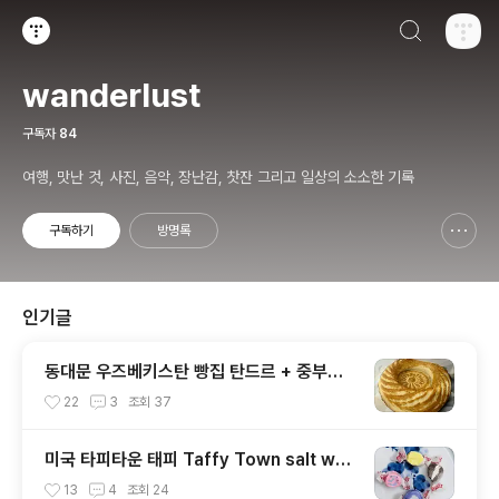
검색하기
티스토리
wanderlust
구독자
84
여행, 맛난 것, 사진, 음악, 장난감, 찻잔 그리고 일상의 소소한 기록
구독하기
방명록
신고하기 레이어
열기
인기글
동대문 우즈베키스탄 빵집 탄드르 + 중부시
장
22
3
조회
37
미국 타피타운 태피 Taffy Town salt wat
er taffy
13
4
조회
24