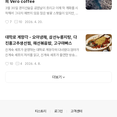
피 Vero coffee
기보다는언제 가느냐 + 날씨가 어땠느냐가 훨씬 중요한 것
글 내용
mooncake.tistory.com 벚꽃놀이를 일부러 간 것은 아
3월 30일 경의선숲길 공원날이 흐리고 이제 막 개화를 시
니고, 모임이 있어서 갔는데 벚꽃이 피어 있었던 쪽에 가깝
작해서 그다치 예쁘지 않음 많은 벚꽃 스팟들이 있지만, 그
다. 평촌중앙공원은 난생 처음 가본 장소였는데, 걷기도 좋
자체로 우열이 있다기보다는언제 가느냐 + 날씨가 어땠느
작성시간
7
10
2026. 4. 20.
고, 만개할 때 가면 꽤 예쁠 것 같..
냐가 훨씬 중요한 것 같기도 그래도 오전 시간이라 사람이
없어 여유있게 벚꽃을 감상할 수 있었다^^ 꽃구경 뒤에는
베로커피에서 수다 시간경의선숲길공원에 있고, 공덕역과
대학로 계향각 - 오이냉채, 삼선누룽지탕, 다
가깝다. 화이트톤의 내부는 깔끔 나는 아이스 아메리카노.
진홍고추생선찜, 해선볶음밥, 고구마빠스
산미가 강한 원두로 골랐는데정말 시큼할 정도로 산미가
글 내용
강해서 놀랐고 그래서 좋았다. 거의 레몬커피 수준?! 이틀
신계숙 셰프가 운영하는 대학로 계향각에 다녀왔다.엄마가
뒤, 만개한 경의선숲길공원의 밤 정말 아름다웠던 밤의 벚
신계숙 셰프의 저서를 읽고, 신계숙 셰프가 출연한 방송을
꽃
몇 번 보시더니 팬이 되었기 때문이다^^ 다른 가족들에게
작성시간
10
4
2026. 4. 8.
도 같이 갈건지 물어봤는데 다들 그닥...?이라는 반응이라
엄마와 둘이서만 다녀왔다. 예약시간(11:30)보다 일찍 도
착해서 대학로를 돌아다니다가 11:25 쯤 입장했다. 매장은
더보기
아담한 편이었고, 조용히 흘러나오는 보사노바가 인상적이
었다. 중국집과 보사노바, 은근히 잘 어울렸다 :) 테이블 기
본 셋팅 직원분이 오셔서 차를 따라주심.식사 중간에도 몇
번 따듯한 차로 바꿔주시거나, 차를 다시 따라주시거나 했
다. 계향각 기본 메뉴판 외에도 추천 메뉴판이 따로 있었다.
신계숙 셰프의 계향각은 청나라 "수원식단"에 기반을 둔 요
의안내
티스토리
로그인
고객센터
리를 하고 있..