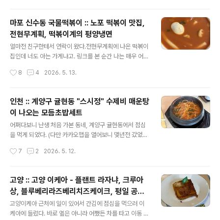
00원짜리 ..
30분 전이었다!) 이 곳에서 점심을 먹기로 했다. 가게 곳곳
에서 볼 수 있었던 귀여운 캐릭터 :) 일단 2층에 올라와 가
마포 신수동 국물떡볶이 :: 노포 떡볶이 맛집,
게 구경을 했다.주말이나 저녁엔 그렇게 웨이팅이 길더니
전현무계획, 떡볶이계의 평양냉면
평일 낮엔 이렇게 한가하다 (물론 11시 반 전이라 그랬던
글 내용
것 같고, 브런치를 다 먹고 나갈 때쯤에는 평일 낮인데도 넓
얼마전 친구한테서 연락이 왔다.전현무계획에 나온 떡볶이
은 매장이 꽉 찼다) 오래된 건물을 개조해 만들었기 때문에,
집인데 너도 아는 가게냐고. 링크를 본 순간 나는 매우 어이
옛날 건물 구경을 좋아하는 나에겐 볼거리가 아주 많았다.
가 없었는데,왜냐면 오래전 그 친구를 데려갔다가 친구가
작성시간
8
4
2026. 5. 13.
2층 테이블을 잡고, 주문하러 다시 1..
맛없다고 극대노 했던 집이기 때문이다ㅋㅋㅋㅋ (아직도
승질내던 표정이 기억남ㅋㅋㅋㅋ) 니가 맛없다고 난리쳤잖
아! 라고 하니까 기억이 나지 않는다고 했다. 그러면서 다음
인천 :: 계양구 귤현동 "스시정" 수제비 매운탕
에 꼭 데려가달란다. 근데 이 친구의 반응이 유별난 건 아닌
이 나오는 모듬초밥세트
게, 실제로 간판도 없는, 50년 가까운 역사의 이 떡볶이집
글 내용
은 그 맛이 매우 독특하여, 처음 먹어본 사람 중 열의 아홉
어쩌다보니 난생 처음 가본 동네, 계양구 귤현동에서 점심
은 맛이 없다고 불평한다고 한다.(무려 사장님 피셜이다!)
을 먹게 되었다. (다만 카카오맵을 열어보니 몇년전 갔었던
하지만 진입장벽이 높을 뿐이지, 여러번 먹게 되면 그때는
"로즈 스텔라" 카페가 이곳에서 그리 멀지 않았다ㅎㅎ) 스
작성시간
7
2
2026. 5. 12.
이미 중독의 길로 뺘저드는 마성의 떡볶이다. 나는 워낙 오
시정이라는 가게에 들어갔는데 메뉴 가격이 저렴한 편이었
래전부터 다니고 좋아한 ..
다. 꽤 인기가 많은 편인지, 메뉴를 고르고 기다리는 사이
매장 안이 꽉 차 내부 사진은 찍지 못했다. 나와 일행 모두
고양 :: 고양 이케아 - 플랜트 라자냐, 크루아
초밥8개가 나오는 모듬A 초밥을 골랐다. 내가 모듬 초밥을
상, 블루베리라즈베리치즈케이크, 평일 공짜
고른 이유는 오로지 하나였는데, 수제비 매운탕을 선택할
글 내용
커피
수 있었기 때문이다 +_+ 샐러드와 장국이 먼저 나왔고 초
고양이케아 근처에 일이 있어서 간김에 점심을 먹으러 이
밥이 나왔다. 받아보니 초밥의 크기가 작은 편이라, 초밥의
케아에 들렸다. 바로 옆은 아니라 어쨌든 차를 타고 이동 해