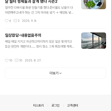
날 월터 형제들과 살게 됐다 시즌2
에 글도 안쓰고 있는데, 나의 총 공부량을 생각해보면 기가
글 내용
찰 일이다. 주말에는 시험 때문에 인생의 소중한 기회들을
얼마전 다육식물 화분 만들기를 했다.준비물도 남들이 다
놓치고 있다는 생각이 들어서 울컥했는데 (이상하게 시험
마련해주고내가 하는 건 그저 마사토 넣기 -> 배양토 넣기
봐야되면 만나자는 사람도 많고 놀러갈 기회도 많아짐 ㅋ
-> 다육식물 심기 -> 배양토 채우기 -> 마사토로 마감의
작성시간
6
2
2025. 9. 8.
ㅋㅋ)다시 생각해보니 꼭 시험 때문은 아님. 시험이 없었어
과정이었는데"배양토 채우기"도 이렇게 힘든 줄 몰랐다. 어
도 나는 여전히 게을렀을..
릴 때 집의 작은 정원엔 여러가지 나무와 꽃이 있었고 할머
니와 부모님은 봄이면 새로운 나무와 꽃을 심었다. (잔디도
일상잡담-내용없음주의
여러번 심었는데 자꾸 죽어서 어느 순간부턴 포기하심;;) 할
글 내용
매일 매일 지치고 피곤하고처리하지 않은 일은 쌓여가고
머니는 거의 매일 정원을 돌보고, 집안의 화분도 열심히 가
집은 완전히 개판이다...... 정리 청소 그게 뭐죠여행 계획도
꾸셨다. 아빠는 2층 베란다에서 상추, 토마토 등을 키우기
지지부진 (회사에서 대체 언제 여행 가냐고 자꾸 물어봄ㅋ
도 했었다. 그래서 "가드닝"이 심정적으로 낯선 영역은 아
ㅋㅋ) 머리 속이 너무 복잡한데 어디서부터 해결해야 할지
니라고 생각했는데, 작은 화분 만들기롤 해보고 확실히 알
작성시간
10
10
2025. 8. 27.
모르겠다.따지고보면 대단히 큰 일이 있는 것도 아닌데,처
게 됨. 나에겐 너무 어려운 영역임. 식물을 대하는 게 너무
리 안된 수십 수백개의 일들이 머리 속을 어지럽힌다. 이건
조심스럽고, ..
현대인의 고질병 같은 거겠지.사실 ADHD도 조선시대 같
더보기
으면 별로 문제가 안되었을지도 모른다. 지금처럼 삶이 복
잡하지 않았고 수시로 울려대는 핸드폰 알람도 없었으니
(물론 그 시절을 안살아봐서 하는 소리일 수도) 아무튼 정
신을 좀, 차려보자. 할일들을 하자.여행은 안가도 돼. 휴가
가 좀 아깝지만 그냥 집에서 쉬어도 되는 거고. https://yo
utu.be/wni..
의안내
티스토리
로그인
고객센터