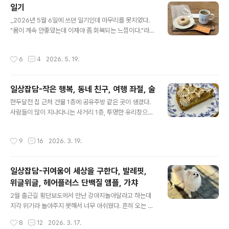
다가오니 여행보다는 그냥 쉬고만 싶었다. 연휴에 쉬면서
일기
컨디션이 나아지니 다시 피어난 여행에 대한 아쉬움. 슬프
글 내용
_2026년 5월 6일에 쓰던 일기인데 마무리를 못지었다.
다. 회사에서 큰 성취감을 느끼는 것도 아니고, 월급으로 충
"몸이 계속 안좋았는데 이제야 좀 회복되는 느낌이다."라고
분히 금용 치료가 되는 것도 아닌데 회사에 매여서 아무것
썼는데, 좀 괜찮다가 어제부터 다시 미친듯이 피곤하다. 4
도 못하고 있다. 나는 무엇을 위해 사는 걸까. 이렇게 회사
월 도쿄 여행 뒤로 1달 가까이 계속 피곤했다. 시차 안나는
다니느라 아무것도 못하는 사이 나는 나이가 들겠지. 10년
작성시간
6
4
2026. 5. 19.
단거리 여행도 여독이 길다. 항상 체력이 문제다. 지금도 여
전에도 같은 글을 썼는데 달라진 것이 없고 정말 나이만 먹
행을 갈까 말까 고민 중이다. 업무 스케쥴을 비워두긴 헀는
었다. 물..
데 당장 내일 모래 떠나자니 너무 피곤하고, 망설이는 사이
일상잡담-작은 행복, 동네 친구, 여행 좌절, 술
비행기 가격도 너무 올랐고. 체력도 안좋지만, 생활을 꾸려
글 내용
나가는 것도 영 효율적이지 못하다. _"오랜만에 집안일. 끝
한두달전 집 근처 건물 1층에 공유주방 같은 곳이 생겼다.
이 없다."라고도 썼다. 코로나 재택근무가 끝났을 때 느꼈는
사람들이 많이 지나다니는 사거리 1층, 투명한 유리창으로
데, 나는 일주일에 출근을 2~3일만 해야 집 정리를 할 수
부엌의 모습이 훤히 들여다보이고 사람들이 무언가 하기는
있는 사람임ㅋㅋ (그때도 썩 잘하진 못했다) 하지만 매일
하는데, 간판도 없고, 음식을 픽업해 가는 오토바이도 없고,
작성시간
9
16
2026. 3. 19.
출근해..
도저히 정체를 알 수 없는 공간이었다. 그저께, 주방 공간
바로 옆 칸에 빵집이 문을 열었다. 주방 먼저 열고, 한참 뒤
에 매장이 오픈하는 건 또 처음 본다...? 사람들이 많이 구경
일상잡담-귀여움이 세상을 구한다, 발레핏,
하고 있길래 나도 들어가서 치아바타 하나와 레몬머랭타르
위글위글, 헤어플러스 단백질 앰플, 가챠
트 하나를 포장했다. 빵집에도 간판이 없었기 때문에, 포장
글 내용
된 빵과 타르트를 건네 받고서야 나는 이 빵집의 정체를 알
2월 출근길 횡단보도에서 만난 강아지놀아달라고 하는데
아차렸다! (물론 빵을 잠시 구경하면서 설마...?라는 생각이
지각 위기라 놀아주지 못해서 너무 아쉬웠다. 흔히 오는 기
들긴 했지만 빵은 비슷할 수도 있으니까!) 아니 여러분 무슨
회가 아닌데!!!!짧았지만 정말 행복한 순간이었다. 역시 세
작성시간
8
12
2026. 3. 17.
일..
상을 구원하는 것은 귀여움이다❤️_트럼프 때문에 정