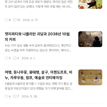
같은 선상에 올려놓는게 말이 되냐고 혼날 것 같지만. 흠흠.
한 고비 넘겨서 이제 조금 여유가 생겼다. 하지만 일은 여전
_러브버그 때문에 겁나 빡치는 중지하철에서도 러브버그
히 많이 밀려 있는 상태다. 이렇게 여유 부릴 때는 아니라는
를 피해야 하는 현실 ㅜㅜ_B.Godard -Suite de Trois
말씀. 하지만 몰라아아ㅏㅏ 여유 부리고 싶어......... 어제 핀
Morceaux for flute and piano Paolo Taball..
터레스트에서 본 마음에 드는 그림. 이 고양이처럼 살고 싶
작성시간
8
15
2026. 6. 17.
다. (하지만 사실은 작은 정원이 있는 집에 살때도 정원에서
시간을 보낸 적은 거의 없음. 벌레를 싫어하고 햇볕 알러지
가 있어서. 카페에서도 야외에 앉는 일은 거의 없음ㅎㅎ) 그
챗지피티와 나폴리탄 괴담과 2038년 10월
래도 이 무드와 분위기는 참 좋다.https://youtu.be/2wIj
의 커피
n7qt_04?si=bkfH20yL0VawAmG_ Mel Bonis - Ph
글 내용
oebe (1909)그냥 음악 틀어놓고 뒹굴거리고 싶다.하지
AI는 이미 일상 생활 속에 깊숙히 들어와있으나, 개인적으
만 난 회사에 있지 ㅠㅠ 오늘 먹은 맛있는 점심피곤하고 재
로는 AI앱을 자주 사용하지는 않는다. 챗지피티, 제미나이
밌는 일도 없고 회사..
등의 대중화 이후로 AI를 맹신하는 답답한 사람들에 대한
작성시간
5
4
2026. 6. 1.
거부감이 50% 이상, 30% 정도는 환경을 보호하는 마음
에서, 나머지는 게으름 탓이다ㅎㅎ 남들은 제법 생산성 있
게 AI를 활용하는 모양이지만 나는 그림을 그리거나, 섹스
여행, 등나무꽃, 융태행, 살구, 이첸도르프, 비
앤더시티 And just like that에 나온 와인을 찾아달라고
누, 자루우동, 람프, 예술로 안티에이징
하거나, 점성술을 봐달라고 하거나, 영어 문장을 현지인처
글 내용
럼 자연스럽게 교정해 달라는 용도 정도로, 호기심 차원에
5월말과 6월초엔 휴가를 1~2일만 써도 여행 가기 좋은 공
서 몇달에 한번 정도 간헐적으로 사용했다. 작년에 챗지피
휴일과 지방선거일이 있다.여행을 가기 위해 발버둥 쳤으
티에게 발코니와 오션뷰가 있는 full Algarve kitchen을
나 못갔다. 일이 많고, 바빴고, 잠을 잘 못 잤으며, 유월 중순
작성시간
6
7
2026. 5. 28.
그려달라고 부탁했더니 결과는 아래와 같았다. (Korean
에 또 (회사 관련) 시험이 있음. 아 진짜 회사 이 미친놈들아
f..
시험 준비 부담도 있었고, 체력이 남아나질 않아서 연휴가