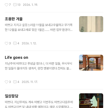
은 아니다. 회사에 안나오고 싶은 마음이 컸고, 그나마 가깝
큼 어마어마하게 멋진 집인데나는 그 중에서도 이 모로칸
작성시간
7
13
2026. 1. 19.
고, 설 연휴 직전 그나마 비행기..
스타일 라운지에 꽂힘 https://www.architecturaldige
st.com/story/inside-a-historic-san-francisco-m
ansion-where-art-and-design-reign-free 이런
조용한 겨울
집에서 사는 기분은 어떨지, 상상조차 되지 않는다. 집인지
글 내용
바쁘고 지치고 실망스러운 11월을 보내고우울하고 무기력
박물관인지 구분이 안간다.나 이렇게 생긴 뮤지엄 여러번
한 12월을 보내고새로 맞은 1월은....... 바뀐 업무 환경이
갔는데. 원래 이 정도 규모의 집은 부럽다는 감정조차 생기
좋지 않았다.그래서인지 계속 우울하고 의욕이 없다. 이렇
지 않는게 보통인데이 집은 부러웠다 ^^ https://www.thr
게 오래 무기력한 적이 또 있었던가 의욕이 없어 아무것도
eads.com/@rin_hitorigoto?igshid=NTc..
작성시간
3
4
2026. 1. 12.
하지 않으니 유일한 장점(?)은 돈을 안쓴다는 거.그 많던 쇼
핑병 여행병은 어디로 사라졌을까?세상 모든 일에 장단점
이 있듯이, 절약 역시 꼭 좋지만은 않다. 사는 게 재미가 없
Life goes on
다. 아침마다 회사 가는게 너무 싫어서 휴직도, 퇴사도, 꽤
글 내용
나 진지하게 고민해보았다. 물론 쉬운 결정을 아니다.(출근
지난주에 바쁘다고 푸념글 썼더니, 더 바쁜 일들, 무시무시
이 좋은 적은 없었지만ㅋㅋ 최근 몇년간은 그래도 전보다
한 일들이 몰아치듯 생겨서, 완전 멘붕이었다.전에도 블로
는 다닐만 했었다. 퇴사 생각을 매일 하는지, 몇주에 한번씩
그에 힘들다고 쓰자마자 보란듯이 더 힘든 일이 생기던데,
하는지의 차이랄까) + 회사 다니기가 너무 싫어서 그런지
작은 일로 불평하지 말라는 하늘의 뜻일까? 알았어요 묵묵
작성시간
3
4
2025. 11. 17.
여행욕구는 ..
하게 살면 될 것 아닙니까 (사실 내 바쁨의 역치가 낮긴
함;;)아이폰이 띄워주는 옛날 사진들. 잠시 옛 생각에 잠긴
다. 이 카페 좋았는데 벌써 3년이나 지났네. 지난 주, 멘붕
일상잡담
의 한 가운데에서도 친구가 예쁜 데 데려가서 맛있는 거 사
글 내용
줘서 기운이 났다. 이런 작은 고마움들로 인생은 빛이 난다.
바쁘다. 지난주에도 계속 바빴고 이번주도 바쁘고다음주에
아무말 대잔치 시작한 김에 작년에 먹은 요수정 참치회. 올
도 바쁘고이번 달 내내 바쁠 예정이다. 매우 시무룩하다. 어