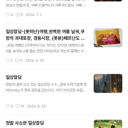
니 이렇게 그리울까._여러가지 추억을 소환하다보니까 어
모님이 만들어 준, 아빠 신용카드의 가족카드였다. 아빠 카
릴 때 좋아했..
드 한도가 내 카드에도 동일하게 부여되어 있었기 때문에
작성시간
4
9
2026. 7. 1.
한도가 어마무시하게 높았다. 그렇다고 해서 마구 쓰고 다
닌 것은 아니지만 높은 카드 한도는 늘 마음이 든든했다.
(사실 내가 쓴 금액은 한도 대비 매우 작은 비중을 차지했는
일상잡담-(못떠난)여행,완벽한 여름 날씨,쿠
데도ㅎㅎ) 첫 신용카드 이후로 내 손을 거쳐간 신용카드는
팡의 과대포장, 경동시장, (못본)페르난도 보
백장 가까이 될텐데, 그 중에서도 기념비적인 카드는 아래
글 내용
테로전, 하얀 달, 수인분당선, 미드나잇 티파
외환 크로스마일 카드다. 그 전까지는 신용카드를 열몇개
_유럽 여행은 (지역마다 다소 차이는 있지만) 대체적으로
티
씩 쓰며 체리피킹 중이었는데 외환 크로스마일 카드를 발
5월, 늦어도 6월 중순 전엔 다녀오려고 하는데 올해는 시
급받은 이후로는 이 카드를 주력으로 썼다. 카드 여러개 관
기를 놓쳤다. (공부는 하지 않았지만) 시험 준비 때문에 마
작성시간
2
5
2026. 6. 29.
리하는 게 번거롭기도 했고, 크로스마일 카드의 혜택이 워
음이 불안해서였다. 대신 시험이 끝나면 바로 어디든 가려
낙 좋았기 떄문이다. PP카드가 나오고..
고 했는데 어쩌다보니 또 떠나지 못했다.물론 프랑크푸르
트행 일등석 마일리지표를 발권했으면 유럽 열지옥에 시달
일상잡담
렸을 것이고 일본에 갔더라면 지진 내지는 홍수를 겪을 뻔
글 내용
한달에 걸쳐 쓰고 있는 일상잡담 ㅎㅎ _영국 도자기업체 덴
했다. 안간게 다행인데 왜 마음이 찝찝하지. 어차피 언제 가
비Denby가 영국 공장을 닫는다고. 이미 어지간한 유럽의
나 늘 도사리고 있는 위험이라서?ㅎㅎ _최근 우리나라 날
도자기 회사들은 동남아 등으로 생산 공장을 옮겼으니 "의
씨가 정말 좋았다. 공기도 깨끗할 뿐더러 아침 저녁으로 선
외로 오래 버틴 것"일지도 모르겠다. 덴비를 특별히 좋아했
선하고 쾌적한, 이상적인 여름 날씨. 이건 기록해놔야돼 ㅋ
작성시간
3
15
2026. 6. 23.
던 것은 아니나 한 시대가 끝나가는 느낌은 언제나 슬프다.
ㅋ집 에어컨도 어제 ( 6.28)낮부터 켰다.여름 내내 이런 날
다행히 미국의 레녹스나 코렐은 아직도 미국 내에서 생산
씨를 바라면 너무 과한 욕..
을 이어가는 것 같다. 최근에 구입한 코렐 스누피 접시도 미
정말 사소한 일상잡담
국산이었다. 유럽의 유서 깊은 도자기 회사들하고 코렐을
글 내용