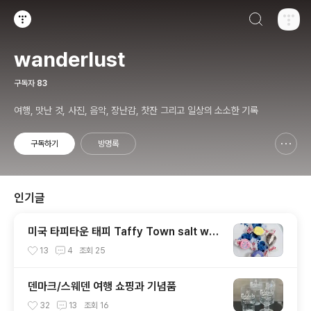
검색하기
티스토리
wanderlust
구독자
83
여행, 맛난 것, 사진, 음악, 장난감, 찻잔 그리고 일상의 소소한 기록
구독하기
방명록
신고하기 레이어
열기
인기글
미국 타피타운 태피 Taffy Town salt wat
er taffy
13
4
조회
25
덴마크/스웨덴 여행 쇼핑과 기념품
32
13
조회
16