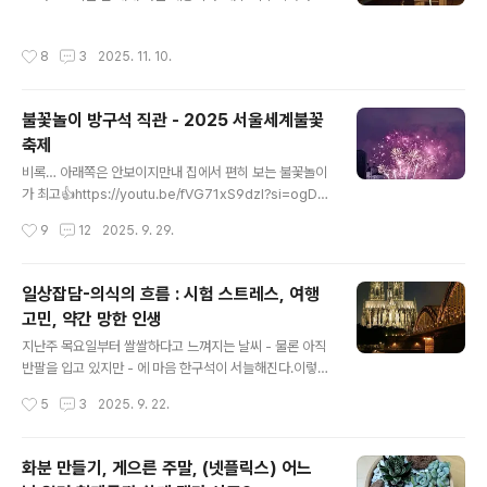
해가 가기 전에 - 그것도 이미 많이 늦었지만 - 후기를 쓰리
쩌다 이렇게 된 거지. 바쁜데, 지난주엔 팀 홀튼 와플메이커
라 다짐해본다. 작년의 정동길 단풍작년의 덕수궁 중명전
받으려고 매장 세 번이나 감 댕빡침 ㅋㅋㅋ자세히 쓰고 싶
작성시간
8
3
2025. 11. 10.
작년의 하네다 공항새..
은 데 시간이 없음올해 안에 안쓰면 소멸되는 휴가가 9개.
다음달엔 무조건 쉬어야 한다. 12월, 그란 카나리아에 갈지
고민 중스페인이지만 위치는 아프리카 대륙 옆!!!아프리카
불꽃놀이 방구석 직관 - 2025 서울세계불꽃
옆 섬이니까 아프리카 가봤다고 의미부여 할 수 있다는 점
축제
이 땡긴다. 하지만 이렇게 바쁘다가 장거리 여행을 떠나면
글 내용
과연 내 몸이 버텨줄까?회사 근처에 오래된 카페가 하나 있
비록… 아래쪽은 안보이지만내 집에서 편히 보는 불꽃놀이
다. 아침 시간에는 커피와 샌드위치 세트를 5000원대에
가 최고👍https://youtu.be/fVG71xS9dzI?si=ogDKI
먹을 수 있는데, 그냥 라떼만 먹어도 5000원 넘는 가게들
WxjhFdjvQ24 방구석이라 썼지만사실은 야외 베란다에
작성시간
9
12
2025. 9. 29.
이 대부분이니까 매우..
서 본거라서모기한테 4방이나 물린 건 안자랑
일상잡담-의식의 흐름 : 시험 스트레스, 여행
고민, 약간 망한 인생
글 내용
지난주 목요일부터 쌀쌀하다고 느껴지는 날씨 - 물론 아직
반팔을 입고 있지만 - 에 마음 한구석이 서늘해진다.이렇게
또 한 해가 간다. 곧 시험이 있는데, 그래서 아무것도 못하
작성시간
5
3
2025. 9. 22.
는 중이다.정작 공부도 제대로 하고 있지 않은데시험을 핑
계로 해야 할 일은 전부 내팽개치고, 자잘한 딴 짓들로 시간
을 채우고 있다. 일이십분만 지나도 내가 무엇을 했는지 기
화분 만들기, 게으른 주말, (넷플릭스) 어느
억이 안나는 그런 일들 말이다. 공부한다는 핑계로 블로그