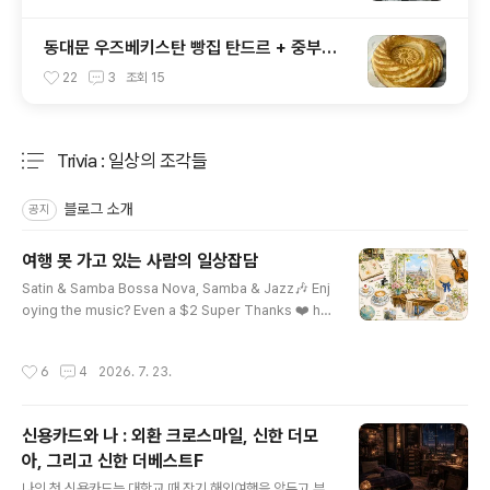
동대문 우즈베키스탄 빵집 탄드르 + 중부시
장
22
3
조회
15
Trivia : 일상의 조각들
분류 전체보기
주요 글 목록
블로그 소개
공지
여행 못 가고 있는 사람의 일상잡담
글 내용
Satin & Samba Bossa Nova, Samba & Jazz🎶 Enj
oying the music? Even a $2 Super Thanks ❤️ hel
ps support the c...www.youtube.comSatin & Sa
mba빈둥빈둥 대며 좋은 음악을 듣는 것만큼 좋은 시간이
작성시간
6
4
2026. 7. 23.
있을까 HALCALI / おつかれSUMMER (Official Musi
c Video)2025年夏、全世界で大ヒットを記録した
HALCALI「おつかれSUMMER」リリースから22年の
신용카드와 나 : 외환 크로스마일, 신한 더모
時を経て公式Music Video...www.youtube.com 챌
아, 그리고 신한 더베스트F
린지로 유명해진 곡이지만나에게는 2000년대 추억을 소
글 내용
환하는 하루카리그때도 별로 행복하지 않았는데 왜 지나보
나의 첫 신용카드는 대학교 때 장기 해외여행을 앞두고 부