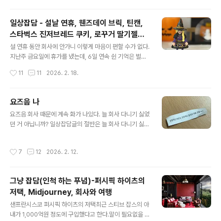
말…… 짜증난다.코로나 이후로 세계 정세가 안정되었을 때
가 있나 싶긴 하지만 요즘은 정말 매일매일 외줄타기를 하
일상잡담 - 설날 연휴, 웬즈데이 브릭, 틴캔,
는 기분이다. 유가, 환율만 보면 그저 한숨이 나온다. + 중
스타벅스 진저브레드 쿠키, 로꾸거 딸기젤라
국 산불로 미세먼지 매우나쁨~최악인 것도 정말 빡치는 구
글 내용
또, 미용실, 썬캐쳐, 샘터 휴간
만. _지난주, 결혼식에 가기 위해 옷을 입어봤다가 정말 인
설 연휴 동안 회사에 안가니 이렇게 마음이 편할 수가 없다.
생 망한 기분 들었다. 살이 너무 쪘음 ㅠ.ㅠ 운동량, 활동량
지난주 금요일에 휴가를 냈는데, 6일 연속 쉰 기억은 벌써
은 줄어들고 음식으로 쉽고 빠른 도파민을 채웠기 때문이
사라지고, 차라리 내일 휴가를 낼 걸 하는 후회가 든다ㅎㅎ
작성시간
11
11
2026. 2. 18.
겠지. 정신 차려야한다 ㅠ.ㅠ _3월 첫째주 토요일, 발레핏
얼마 전에 받은 웬즈데이 브릭을 조립했다. 미니 피규어 조
1:1 수업을 들었다. 수업 내..
립을 조립이라고 말 하기도 애매하지만, 오랜만에 해서 그
런지 이 작업도 살짝 힘들었다. 회사를 그만 둬도, 그동안
요즈음 나
사놓은 레고와 플레이모빌만 조립해도 금방 60살이 될 것
글 내용
요즈음 회사 때문에 계속 화가 나있다. 늘 회사 다니기 싫었
같은 기분이 들었다. 반대로 60살까지 회사를 다니면? 아
던 거 아닙니까? 일상잡담글의 절반은 늘 회사 다니기 싫다
마 그동안 사놓은 장난감을 다 뜯어 보지도 못 하고 죽겠지
아니였습니까? 라고 물으신다면 맞습니다 맞고요 맞는데
ㅋㅋ쨔잔결과물은 상당히 마음에 든다. 웬즈데이 시즌2가
그나마 지난 몇년간은 회사 다니기 싫은 기분이 2~3 정도
시즌1 보다는 평이 살짝 안 좋았던 것 같은데, 나는 오히려
작성시간
7
12
2026. 2. 12.
였다면 요즘은 항상 7~8을 찍고 있다.퇴사도 진지하게 고
시즌2를 더 재밌게 봤음. 피규어 뒤 배경은 엠앤엠즈 오르
민하고 있는데, 물론 쉬운 결정은 아니다. 돈의 노예 더 빡
골 틴. 다른 계..
치는 점은원래 계획대로라면 나는 오늘 가고시마에 가고
그냥 잡담(인척 하는 푸념)-퍼시픽 하이츠의
있었어야 하는데,주말 내내 아파서 앓아누운 뒤 월,화에도
저택, Midjourney, 회사와 여행
계속 컨디션이 안좋아서 결국 눈물을 머금고 포기했다. 미
글 내용
련을 못버리고 마지막 순간까지 고민하다가, 화요일 밤에
샌프란시스코 퍼시픽 하이츠의 저택최근 스티브 잡스의 아
서야 호텔을 취소했다. 물론 가고시마에 꼭 가고 싶었던 것
내가 1,000억원 정도에 구입했다고 한다.말이 필요없을 만