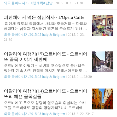
오래된 골목골목을 쏘다닐때 나오지 않을까, 하는 생
아침 출근길이 너무너무 우울했는데 뜬금없이 올해
외국 돌아다니기/여행계획&잡담
2015. 10. 21. 21:30
각을 정말 하고 또 했다. 사진을 자세히 보면 가운데
5월에 다녀왔던 이탈리아 빌라 아드리아나 생각이
즈음에전편에 나온 고양이가 보인다ㅎㅎ (전편이 궁
났다. 이건, 나름, 내 머리속에서 "인생은 그래도 희
금하신 분은 클릭) 마음같아선 정말 오르비에또에 오
망적이고 살 가치가 있다"는 생각을 가지게 하기 위
피렌체에서 먹은 점심식사 - L'Opera Caffe
래오래 머무르고 싶었지만,다음날 아침 일찍 짐을 꾸
한 자동 작용인가ㅋ 빌라 아드리아나. 진짜 좋았다.
​ 피렌체 죠토의 종탑에서 내려와 후들거리는 다리와
려 피렌체로 이동해야 하는 처지였으므로, 더 늦어지
엄청 기대하고 갔는데 기대보다 훨씬 더 좋았다. 10
쿵쾅대는 심장과 지쳐버린 영혼을 추스르기 위해 두
기 전에..
여년전에 타셈 싱 감독의 영화 "더 폴"을 보다가 배경
오모 성당이 보이는 레스토랑에 들어와 앉았다. 도저
외국 돌아다니기/2015.05 Italy & Belgium
2015. 9. 23.
으로 나온 빌라 아드리아나를 보고는 아니 세상에 저
히 멀리 갈 기력이 없었다. 원래 이렇게 관광 스팟의
21:39
런 곳도 있었다니...!라는 충격을 받았었다. (참고로
중심에 있는 식당은 "비싸기만 하고 맛없을 것"이라
더 폴에는 전 세계의 멋진 장소가 정말 많이 나옵니
는 생각 때문에 잘 이용하지 않지만 몸이 너무 힘드
다. 이 영화 꼭 보십쇼. 저는 더 폴에 나온 로케이션
니 별 수 있나. (물론, 때마침 이 당시 몇년 내 유럽여
이탈리아 여행기(15)오르비에또 - 오르비에
전부를 여행하는 것이 인생 목표입니다^..
행 중 가장 쌌던 유로화 환율 덕에 약간의 호기를 부
또 골목 이야기 세번째
릴 수 있었던 덕도 있다. 그리고 결국 환율이 비쌀때
오르비에또 여행기는 세번째 포스팅으로 끝내려구
보다 돈을 더 많이 썼다;;) ​ 혼자 여행을 시작한지 4년
했는데 계속 사진 편집을 마치지 못해서아무래도 한
째, 혼자 참 잘 다니고 재밌게 놀지만ㅋ 그래도 아직
번 더 써야할 것 같다^^;그치만 사실 오르비에또 여
외국 돌아다니기/2015.05 Italy & Belgium
2015. 9. 1. 23:30
근사해보이는 레스토랑에 들어가는 건 망설이게 되
행기에 특별한 사연이 있다거나 명소를 봤다거나 하
는데 이 레스토랑엔 나 말고도 혼자 드시고 계시는
는 것도 아니다.그냥 발길 닿는대로 골목길을 걸어다
분이 몇분 더 있었다. 용기를 주셔서 ..
닌 것이 전부...하지만 그 사진 한장 한장들이 다 소중
이탈리아 여행기(14)오르비에또 - 오르비에
해서 쉽사리 포스팅에 쓸 사진을 못고르다보니 시간
또의 예쁜 골목길들
이 더 오래걸리는 것 같다.왜, 남들 보기엔 그 사진이
오르비에또 두오모 성당의 옆모습과 휘날리는 스카
그 사진인데 내 눈엔 다 달라보이는 거 있잖은가ㅋ
프들 오르비에또 광장의 명당자리?ㅎㅎ 오르비에또
이렇게 사진으로 조각 조각 담아놓고나니 한없이 평
에 올때 같은 푸니콜라레를 타고 올라온 수녀님들.
외국 돌아다니기/2015.05 Italy & Belgium
2015. 8. 22. 23:17
범한 풍경들인데 오르비에또에서 보낸 시간들이 워