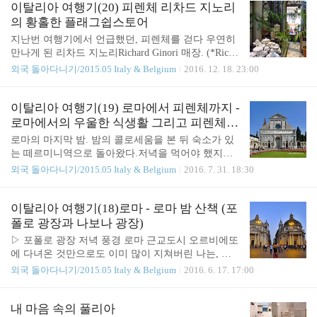
셨다. 어떤 사람들에겐 굉장히 실망스러운 아침식사
입. ​ 가격도 착하고 양도 많다. 칼로리도 높은 건 덤.
이탈리아 여행기(20) 피렌체 리차드 지노리
였을수도 있다. 비닐봉지에 담긴 빵이며 과자며, 따
(응?)​​ 내가 가고 싶었던 도시 중 한 곳인 Trani에 회사
의 황홀한 플래그쉽스토어
듯한 음식이라곤 커피 뿐이니- 그러나 나에겐..
가 있다. 사진엔 없지만, 원재료는 아주 심플. 밀가루,
지난번 여행기에서 언급했던, 피렌체를 걷다 우연히
올리브유, 소금 등이 전부. ​ 그리고 이탈리아 과자니
만나게 된 리차드 지노리Richard Ginori 매장. (*Richa
까 이탈리아 접시(*2년전 시에나에서 구입)에 담아
rd Ginori의 이탈리아어 발음은 리카르드 지노리에
외국 돌아다니기/2015.05 Italy & Belgium
2016. 12. 18. 23:00
타랄리니를 먹어봤더니, 기대보다도 훨씬 맛있다. 짭
가깝지만 리차드 지노리가 워낙 입에 붙어 있어서 리
짤하고 고소해 술 안주로도 좋을 듯. 보기엔 단단해
차드 지노리로 표기;;) 원래 리차드 지노리 찻잔을 좋
보이는데, 입에 넣어보면 생각보다 부드럽게 부..
아했으므로 "이탈리아 여행에서 해야 할 일 리스
이탈리아 여행기(19) 로마에서 피렌체까지 -
트"에 리차드 지노리 찻잔을 적어놨건만, 로마에 도
로마에서의 우울한 식생활 그리고 피렌체
착하자마자 맞닥뜨린 대중교통 파업과 정신없는 일
산타 마리아 노벨라 광장에서 만난 인생 아
로마의 마지막 밤. 밤의 콜로세움을 본 뒤 숙소가 있
정으로 인해 까맣게 잊어버린 차였다. 그러다 피렌체
이스크림
는 떼르미니역으로 돌아왔다.저녁을 먹어야 했지만
에 도착한지 삼십여분만에 우연히 리차드 지노리와
시간도 늦고 몸도 너무 피곤해서 또다시 떼르미니역
외국 돌아다니기/2015.05 Italy & Belgium
2016. 7. 31. 18:30
맞닥뜨리니, 얼마나 반갑고 기쁘던지. 게다가 또 매
코나드에서 장을 봤다. 작년 로마 여행에서의 식생활
장은 왜 이리 넓고 아름다운 건지, 사진 속의 광활한
이란 우울하기 이를데 없는 것이었다.짧은 일정에 보
쇼룸을 보라! 임대료가 어마어마하게 비싼 피렌체 중
고 싶은 건 많다보니 시간이 턱없이 부족하여점심은
이탈리아 여행기(18)로마 - 로마 밤 산책 (포
심지에서 이렇게 넓은 공간을 마구마구 ..
이동 중 기차에서 또는 티볼리 정원에서 샌드위치로
폴로 광장과 나보나 광장)
떼우고저녁은 너무 지쳐 숙소 앞 마트에서 사와 대충
▷ 포폴로 광장 저녁 풍경 로마 근교도시 오르비에또
먹기 일수였던 것인데코나드에서 파는 음식 중 맛있
에 다녀온 것만으로도 이미 많이 지쳐버린 나는, 스
는 게 단 한개도 없었다는 게 문제. 전날 구입한 오레
페인 광장 주변을 한바퀴 돌고 난 후엔 더욱더 견딜
외국 돌아다니기/2015.05 Italy & Belgium
2016. 6. 17. 17:00
끼에테 파스타도 완전 실패작이었는데나에겐 더욱더
수 없이 피곤해져 있었다. 이 상황에서 가장 좋은 선
큰 실패가 기다리고 있었으니바로, 사진 속의 해물밥
택지는 숙소가 있는 떼르미니역 근처로 돌아가 근사
(Riso freddo mare)이 바로 그것. 하아... 정말...해물 들
한 식당에서 저녁을 먹고 여유있게 하루를 마무리하
내 마음 속의 풀리아
어간 음식이 이렇게 맛이 없을 줄은..