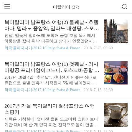
이탈리아 (37)
북이탈리아 남프랑스 여행(2) 둘째날 - 호텔
아다, 밀라노 중앙역, 밀라노 대성당, 스포르
체스코성, 스폰티니, 파이프오르간 연주회
전날, 밤늦게 밀라노에 도착해 공항 호텔 목시에서
하룻밤을 잤다.워낙 피곤하고 상태가 안좋았던지라
푹 자고 싶었지만 비행기 이륙 소음 때문에 새벽부터
외국 돌아다니기/2017.10 Italy, Swiss & France
2018. 7. 20. 00:30
잠을 설쳤다.그래도 창밖으로 비행기가 보이는 점은
좋았다며 애써 합리화ㅎㅎ 느지막히 호텔 1층 카페
에 아침식사를 먹을까 해서 내려왔는데,입맛이 없어
북이탈리아 남프랑스 여행(1) 첫째날 - 러시
서 카푸치노 한잔만 마셨다. 그래도 뭔가 요기는 해
아항공 프리미엄이코노미, 모스크바공항 라
야겠기에 방에 돌아와 전날 러시아항공에서 준 빵을
운지, 밀라노 말펜사 공항 호텔
2017년 10월 4일 "추석날", 컨디션이 안좋은 상태로
먹고... (파란색 포장) 서두를 필요 없잖아,라는 생각
유럽으로 출발.연휴가 시작된지 5일째 날이었다. 왜
이 들어딱히 볼 것 없는 말펜사 공항 2터미널 주변을
이렇게 늦게 출발하게 되었는가. 추석 비행기표를 닥
외국 돌아다니기/2017.10 Italy, Swiss & France
2018. 7. 15. 23:30
괜히 한바퀴 훑어본 다음,공항 리무진 버스 티켓을
쳐서 구하다보니 표가 없기도 했지만, 좀 쉬면서 여
사갖고 호텔로 돌아와체크아웃 후 공항 버스를 타러
유있게 여행 준비하고 좋은 컨디션으로 떠나자-는 것
갔는데 간발의 차이로 리무진 버스를 놓침...;;리무진
이 목표이기도 했다. 하지만 내 몸은 그렇게 마음대
2017년 가을 북이탈리아 & 남프랑스 여행
버스 타는데가 호텔 바로 앞인데 그걸 놓치다니나는
로 호락호락 움직여주지 않았다. 약 때문에 졸려서
쇼핑기
정..
정신이 한개도 없었다. 사실은 너무 졸려서 유럽이고
제목은 거창한데, 얼마전 올린 도쿄여행 쇼핑기보다
뭐고 그냥 집에서 자고 싶었으나 차마 여행을 포기할
기간 대비 더 산 게 없다.이건 전적으로 몸이 안좋았
수는 없었기에 억지로 꾸역꾸역 공항에 나갔다. 연휴
기 때문... (도대체 언제 몸이 좋냐는 질문은 사절합
외국 돌아다니기/2017.10 Italy, Swiss & France
2018. 5. 13. 23:00