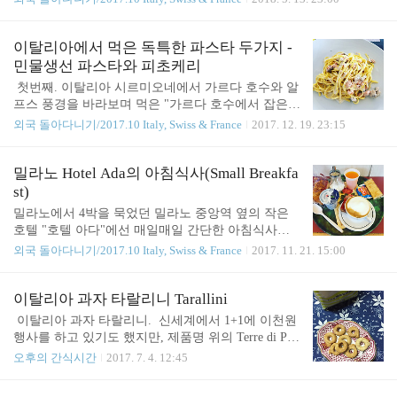
5일차, 이미 출국할 사람들은 다 출국했기 때문에 공
니다ㅠㅠ)허리디스크의 공포와 중이염의 통증으로
항이 붐비는 편은 아니었지만, 러시아 항공 체크인카
여행 내내 고통 받았기 때문에, 사고 싶어도 뭘 살 수
운터에 길게 늘어선 줄을 보자 한숨이 나왔는데 다행
가 없었다. 이 사진들은 진작에 편집해뒀는데, 남들
이탈리아에서 먹은 독특한 파스타 두가지 -
히 프리미엄 이코노미는 비즈니스 클래스 카운..
에게 보이기엔 너무 소소한 물건들이라 왠지 부끄러
민물생선 파스타와 피초케리
워서 글 올리는 것을 망설이고 있었다. 하지만 내가
​ ​첫번째. 이탈리아 시르미오네에서 가르다 호수와 알
쇼핑샷을 올리는 이유는 남들한테 자랑하기 위해서
프스 풍경을 바라보며 먹은 "가르다 호수에서 잡은
가 아니라 (보이다시피 자랑할 게 없다;;) 나 자신을
민물생선 탈리올리니" 무난한 메뉴 대신 민물생선 파
외국 돌아다니기/2017.10 Italy, Swiss & France
2017. 12. 19. 23:15
위한 기록이니까, 그냥 올리기로 마음 먹었다. 이렇
스타를 먹게 된 것은 순전히 친오래비 탓이다. 가르
게 정리해놓지 않으면 몇 년이 지난 다음, 이 물건을
다 호수의 아름다운 풍경이 담긴 사진을 카톡으로 보
어디서 산건지 헷갈릴때가 종종 있기 때문이다. 그래
냈더니, 다른 단톡방의 사람들은 전부 멋지다는 얘기
밀라노 Hotel Ada의 아침식사(Small Breakfa
서 요즘은 왠만하면 현지에서 그날그날 산 물건들의
를 하는데 유독 친오래비만 "그 호수에서 맛난 물고
st)
..
기도 잡힌다니????"라고 답하는 게 아닌가. 그렇다.
밀라노에서 4박을 묵었던 밀라노 중앙역 옆의 작은
우리 오빠로 말하자면 "먹기 위해 여행하는 사람". 평
호텔 "호텔 아다"에선 매일매일 간단한 아침식사를
소엔 먹는 걸 엄청 좋아하지만 여행 중엔 먹는 것이
주었다. 여행 예약 사이트에는 조식 불포함이라 되어
외국 돌아다니기/2017.10 Italy, Swiss & France
2017. 11. 21. 15:00
우선순위에서 한참 뒤로 밀리는 나와는 정반대 타입
있었지만, 예약을 마친 후 호텔에서 직접 보내온 긴
이다. 그리하여, 처음엔 해물리조또나 먹을까 싶어
이메일에는 small breakfast를 제공한다고 적혀 있었
들어간 레스토랑 메뉴판 밑바닥에서 "이 호수에서 잡
다. ​ 첫날밤을 자고 아침에 호텔 로비로 나가보니, 할
이탈리아 과자 타랄리니 Tarallini
힌 생선을 넣은 파스타"를 발견한 순간, 큰 고민..
머니 직원분이 반갑게 맞아주며, 잘 잤니? 아침 먹을
​ 이탈리아 과자 타랄리니. ​ 신세계에서 1+1에 이천원
거지? 커피 마실래 차 마실래? 주스는? 요거트도 줄
행사를 하고 있기도 했지만, 제품명 위의 Terre di Pug
까? 라고 물었다. 첫날이다보니 약간 얼떨떨한 채로
lia라는 회사 이름이 더 먼저 눈에 들어와 구입했다.
오후의 간식시간
2017. 7. 4. 12:45
계속 끄덕끄덕 했더니 카푸치노와 주스와 요거트와
내가 몇년째 가고 싶다며 징징거리고 있는(...) 바로
크로와상과 비스켓이 가득 담긴 아침상을 가져다주
그 이탈리아 풀리아에서 만들어진 과자길래 냉큼 구