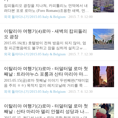
지나는 노선 (1)번 노선에 비해 자주 운행하는 편이
캄피돌리오 광장을 지나쳐, 카피톨리노 언덕에서 내
나 정류장에 내려 20분 정도 걸어가야 하고, 내리는
려다본 포로 로마노 (Foro Romano)조용한 새벽, 언덕
정류장과 타는 정류장이 다르다 타고난 길치인 나로
에서 오로지 나 혼자, 신비롭기까지한 이 멋진 광경
외국 돌아다니기/2015.05 Italy & Belgium
2015. 7. 9. 12:00
써는 당연히 (1)번 빌라 아드리아나 바로 앞에 내려
을 내려다보고 있다. 이 얼마나 가슴벅찬 순간인지.
주는 버스를 타고 싶었으나 포로 로마노 주변에서 생
아마도 이러한 순간이, 왜 "집떠나면 고생"임에도 불
각보다 시간을 오래 소요하는 바람에 뽄떼 맘몰로 역
구하고 끊임없이 여행을 꿈꾸게 만드는가에 대한 해
이탈리아 여행기(4)로마 - 새벽의 캄피돌리
에 도착했을때는 이미 (1)번..
답이 될 것 같다ㅎㅎ 여행의 힘겨움은 잠시 사라지고
오 광장
순수한 기쁨만이 맴도는 순간.(써놓고 보니 좀 오글
2015.05.16(토) 호텔방이 전혀 방음이 되지 않아, 엄
오글?ㅋㅋ) 포로 로마노 엿보기나에겐 콜로세움+포
청 피곤했음에도 불구하고 잠을 심하게 설치고ㅠㅠ
로 로마노 통합권이 있었지만(이탈리아는 요즘 통합
결국 아침 7시가 되기도 전에 호텔 밖으로 나왔다. 내
외국 돌아다니기/2015.05 Italy & Belgium
2015. 7. 7. 12:30
권 파는 데 맛들린 듯ㅠ)콜로세움만 가고 포로 로마
가 묵었던 Fenicia Hotel은 좋은 위치, 24시간 리셉션,
노는 결국 시간+체력이 안돼서 못들어갔다. 그래도
엘리베이터, 깔끔한 방, 친절한 직원, 저렴한 가격 등
이렇게 카피톨리노 언덕 위에서 볼 수 있어서 다행이
장점이 참 많았는데 단 한가지, 너무너무 시끄러웠다
이탈리아 여행기(3)로마 - 터덜터덜 로마 첫
었음^^ 한적한 카피톨리노 언덕 위 아침 풍경나는
-_- (*이 주변의 저렴한 호텔들은 엘리베이터와 24시
째날 : 트라야누스 포룸과 산타 마리아 마죠
저..
간 리셉션이 없는 곳이 많다. 어느 정도 시설을 갖추
레 성당의 노을
2015.05.15(금)로마 첫째날 이야기 두번째편(*재미없
면 가격이 엄청나게 올라가고.) 매우 이른 시간의 떼
음 주의 ㅎㅎ) 목적지 없이 레지오날레 거리를 쭉 걷
르미니역 앞. 테르미니 역 주변 치안에 대해 무서운
다보니 이제서야 좀 재미있어 보이는 풍경이 나오기
외국 돌아다니기/2015.05 Italy & Belgium
2015. 7. 6. 12:30
얘기가 많았는데, 내가 묵은 호텔이 있는 1번 플랫폼
시작했다. 그곳은 바로 트라야누스 포룸 주변 *저 멀
옆 출구 주변은 특별히 치안이 나빠보이지 않았다.
리 보이는 하얀 건물은 엠마누엘레 2세 기념관(통일
(게다가 첫날 대중교통 파업을 생각하면, 떼르미니
기념관)다음날 이야기에 다시 나오겠지만 로마 사람
이탈리아 여행기(2)로마 - 터덜터덜 로마 첫
역 앞 숙..
들이 "흉물스럽다"고 생각하는 건물이라고 함. 그래
째날 : 산타 마리아 델리 안젤리 성당과 나찌
서 붙은 별명이 웨딩케익 & 타자기ㅎㅎ 산티시모 노
오날레 거리
2015.05.15. 컨디션 난조 + 로마 공항 화재 여파 + 대