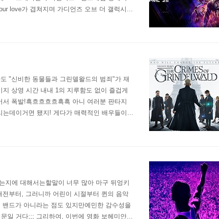
our love가 겹쳐지며 가디언즈 오브 더 갤럭시
치 오래전 고향에 돌아간 듯한 그리움..
도 "신비한 동물들과 그린델왈드의 범죄"가 재
지 상영 시간 내내 1의 지루함도 없이 즐겁게
들어서 폭발!흑흐흐흐흐흑흑 아니 여러분 판타지
리는데이거면 됐지! 게다가 매력적인 배우들이
조니 뎁의 그린델왈드도, 주드 로의 덤블도어도 개
는지에 대해서는할말이 너무 많아 마구 뒤엉키
래전부터, 그러니까 어린이 시절부터 퀸의 음악
대 밴드가 아니라는 점도 있지만예민한 감수성을
일 거다;;; 그리하여, 이번에 영화 보헤미안