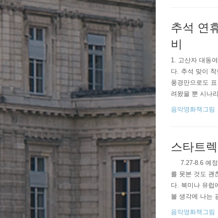
추석 연휴
비
1. 고산자 대
다. 추석 맞이 
풍경만으로도 표 
려왔을 뿐 시나리
그런 장치를 제대
음악영화책그림
들이 많았고심지어
스타트렉
​ ​ ​ ​ ​ 
를 못본 것도 괜
다. 북미나 유럽
볼 생각에 나는 
더빙 상영이 우리
음악영화책그림