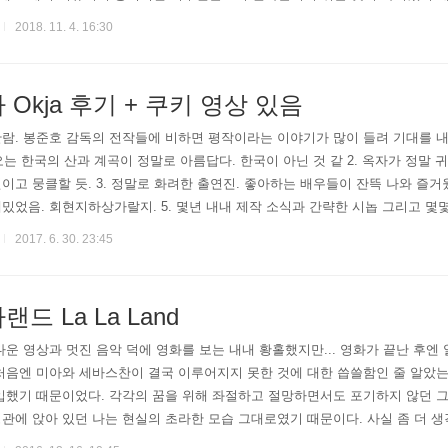
나서야퀸이라는 밴드에 대해 처음으로 알게 된 사실이 많았다.생각해보니 그렇
2018. 11. 4. 16:30
던 것은퀸이 유일한 것 같기..
 Okja 후기 + 쿠키 영상 있음
관람. 봉준호 감독의 전작들에 비하면 평작이라는 이야기가 많이 들려 기대를 내려
나오는 한국의 산과 계곡이 정말로 아름답다. ​한국이 아닌 것 같 2. 옥자가 정
이고 뭉클할 듯. 3. 정말로 화려한 출연진. 좋아하는 배우들이 잔뜩 나와 즐거웠다.
밌었음. 회현지하상가랄지. 5. 몇년 내내 제작 소식과 간략한 시놉 그리고 몇
보고 나니 속이 다 시원하다. 6. 같이 본 사람들은 대체적으로 재밌다는 반응. 7
2017. 6. 30. 23:45
드 La La Land
름다운 영상과 멋진 음악 덕에 영화를 보는 내내 황홀했지만...​ 영화가 끝난 후엔 
처음엔 미아와 세바스찬이 결국 이루어지지 못한 것에 대한 씁쓸함인 줄 알았는데
입했기 때문이었다. 각각의 꿈을 위해 좌절하고 절망하면서도 포기하지 않던 그
관에 앉아 있던 나는 현실의 초라한 모습 그대로였기 때문이다. 사실 좀 더 
 감정을 이입했던 것 자체가 넌센스이지만 - 이미 그들은 엄청난 재능을 지니