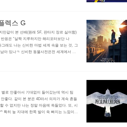
플렉스 G
em. 하지만같이 본 선배(원래 SF, 판타지 장르 싫어함)
)의 반응은 "살짝 지루하지만 해리포터보단 나
나그래도 나는 신비한 마법 세계 속을 보는 것, 그
 남아 있나ㅋ 신비한 동물사전은전 세계에서 상
이 세계에서 가장 큰 상영..
이 별로 안좋아서 기대없이 들어갔는데 역시 팀
 안좋다. 같이 본 분은 4D라서 의자가 계속 흔들
할 수 없지만 나는 정말 마음에 쏙들었다. 또, 시
^^ 특히 늪 지대에 한쪽 발이 쑥 빠지는 느낌이라
다. 다만, 내가 그동안 본 그 어떤..