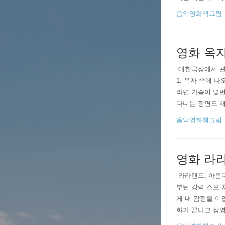
랩소디를 보고 
음악영화책그림
전혀 관심이 없었
영화 옥자
​ 대한극장에서 
1. 옥자 속에 
라면 가슴이 몇번
다니는 장면도 재
해하다가 드디어 
음악영화책그림
영화 라라랜
​ 라라랜드, 아
부턴 강력 스포 
게 내 감정을 이
화가 끝나고 상영
까 그들의 처지에