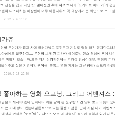
히 관심을 끊고 지낸 탓. 얼마전엔 후배 녀석 하나가 “드라이브 마이 카”가 완
프렌치 디스패치는 미장센이 너무 아름다워서 꼭 극장에서 큰 화면으로 보고 싶
거 해서 재상영하지 않을까, 기다려봐야지. 영화의 내용이 무조건 중요한 사람이
2022. 2. 4. 11:00
피카츄
츄 인형 두어개가 집과 차에 굴러다녔고 포켓몬고 게임도 몇달 하긴 했지만그래도 
...아님에도 불구하고.... 우연히 보게 된 피카츄 에어로빅 댄스 영상에 혼이 
말 너무 귀엽지 않습니까.요즘 저의 신경안정제는 피카츄 영상이에욧. 명탐정 피
정말 막 깨물어주고 싶은 치명적인 귀여움. 흑흑... 영화 자체는 그냥 평잼? 스토리
어쩔 수 없는 듯.(하지만 극장엔 죄다 어른뿐이었던 것이 함정ㅎㅎㅎㅎ)여튼 피
2019. 5. 18. 22:40
 좋아하는 영화 오프닝, 그리고 어벤져스 
게임을 이제서야 봤다.인피니티 워를 같이 본 친구랑 시간 맞춰 보느라 늦어졌다
서 큰 기대 없이 봤는데결론적으로 나는 꿀잼 + 감동. 근데 사실 내가 어벤져
 애정과 관심은 "토르"와 "가디언즈 오브 더 갤럭시" 정도에 걸쳐져 있기 때문에