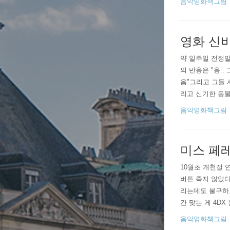
음악영화책그림
질한 감..
영화 신
약 일주일 전정말 즐
의 반응은 "응.
음"그리고 그들 
리고 신기한 동
영관이 가장 크다
음악영화책그림
미스 페
10월초 개천절 
버튼 죽지 않았다
리는데도 불구하고
간 맞는 게 4D
던가(깜놀!) 영
음악영화책그림