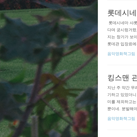
롯데시네
​ 롯데시네마 샤
다며 궁시렁거렸죠
지는 창가가 보이
롯데관 입장료에는
+정중하다못해 약
음악영화책그림
옆 일반 창구에..
킹스맨 
지난 주 약간 무
기하고 있었더니
미를 제외하고는 
뿐이네. 분발해야
내가 어찌 안좋아
음악영화책그림
고 극찬했다고 하니