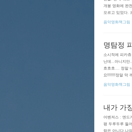
개봉 영화에 완전
모르고 있었다. 
슨 특별전 같은 
음악영화책그림
지..
명탐정 
​​소시적에 피카
닌데...아니지만
흐흐흐.... 정
요!!!!!!!​​
는 영화다보니까 
음악영화책그림
내가 가장
어벤져스 : 엔드
평 두루두루 들어
람은 아니다.나의