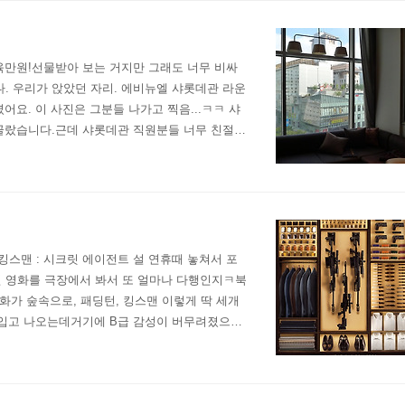
 육만원!선물받아 보는 거지만 그래도 너무 비싸
. 우리가 앉았던 자리. 에비뉴엘 샤롯데관 라운
요. 이 사진은 그분들 나가고 찍음...ㅋㅋ 샤
 골랐습니다.근데 샤롯데관 직원분들 너무 친절
뭐했던 게 샤롯데관 창구에서 티켓을 받고 있는데
스맨 : 시크릿 에이전트 설 연휴때 놓쳐서 포
 영화를 극장에서 봐서 또 얼마나 다행인지ㅋ북
화가 숲속으로, 패딩턴, 킹스맨 이렇게 딱 세개
를 입고 나오는데거기에 B급 감성이 버무려졌으니
ㅎㅎ가디언즈 오브 더 갤럭시 감독도 킹스맨을 보