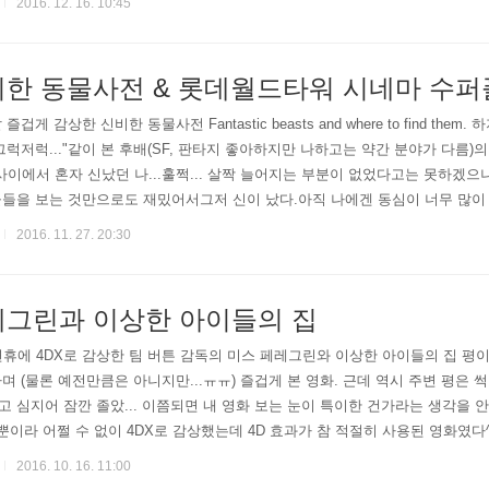
2016. 12. 16. 10:45
비한 동물사전 & 롯데월드타워 시네마 수퍼
겁게 감상한 신비한 동물사전 Fantastic beasts and where to find th
. 그럭저럭..."같이 본 후배(SF, 판타지 좋아하지만 나하고는 약간 분야가 다름
사이에서 혼자 신났던 나...훌쩍... 살짝 늘어지는 부분이 없었다고는 못하겠으
물들을 보는 것만으로도 재밌어서그저 신이 났다.아직 나에겐 동심이 너무 많이
는 롯데월드타워 시네마 수퍼플렉스 G관에서 관람했다. 개관한지는 꽤 됐지만굳
2016. 11. 27. 20:30
레그린과 이상한 아이들의 집
연휴에 4DX로 감상한 팀 버튼 감독의 미스 페레그린와 이상한 아이들의 집 평
며 (물론 예전만큼은 아니지만...ㅠㅠ) 즐겁게 본 영화. 근데 역시 주변 평은 썩
 심지어 잠깐 졸았... 이쯤되면 내 영화 보는 눈이 특이한 건가라는 생각을 안
X 뿐이라 어쩔 수 없이 4DX로 감상했는데 4D 효과가 참 적절히 사용된 영화였다
화관에 커다란 비누방울이 잔뜩 나와 환상적인 장면을 연출한다거나 할때가 참 좋았
2016. 10. 16. 11:00