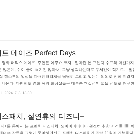
 데이즈 Perfect Days
 영화 퍼펙스 데이즈. 주연은 야쿠쇼 코지.- 얼마전 본 프렌치 수프와 마찬가지
은 많은데, 쉬이 글이 써지진 않아서, 그냥 생각나는대로 두서없이 적기로. - 
장실 청소부의 일상을 다큐멘터리처럼 담담히 그리고 있는데 의외로 전혀 지겹지
 나온다. 다행히도 영화 속의 화장실들은 대부분 현실성이 없을 정도로 깨끗한 
네가 자주 나온다. 익숙한 동네와 익숙한 풍경.- 사실 정말 정말 솔직히 말해
2024. 7. 8. 18:30
디스패치, 설연휴의 디즈니+
+를 통해서 본 프렌치 디스패치. 으아아아아아아 완전히 취향 저격!!!!!!!!! 하
 앤더슨 감독을 그렇게 좋아하면서도 프렌치 디스패치가 작년 11월에 개봉한지