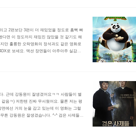
 그리고 2편보단 3편이 더 재밌었을 정도로 흠뻑 빠
로 봤다면 이 정도까지 재밌진 않았을 것 같기도 해
하지만 훌륭한 오락영화의 정석과도 같은 영화로
4DX로 보세요. 액션 장면들이 아주아주 실감납
건 꼭 뒷좌석에서 발로 차는 느낌이라 기분..
습니다. 근데 강동원이 잘생겼어요ㅋㅋ 사람들이 별
같음ㅋ) 저한텐 진짜 무서웠어요. 물론 저는 평
장면에선 거의 눈을 감고 있는데 이 영화는 그럴
무튼 강동원은 잘생겼습니다. ^-^ 검은 사제들
퇴마 소재를 한국적 무속신앙과 섞으려는 시도도