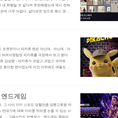
전 내 취향일 것 같다며 추천해줬는데 역시 전혀
은데 너무 아쉽다. 살다보면 앞으로 웨스 앤더
 있고, 설혹 내용이 조금 별로라도 화면이 멋
포켓몬이나 피카츄 팬은 아닌데...아닌데...아
나가 버려서명탐정 피카츄를 극장에서 보고 왔다.
카츄 감상평 - 피카츄가 귀엽고 귀엽고 귀여워
 라인은 평이한 편이었는데 이건 아무래도 애들도 보
카츄가 너무 귀엽기 때문에, 실사판 피카츄를..
: 엔드게임
. 그 사이 이미 스포도 당할만큼 당했고호평 악
스 연대기에 대해 이러쿵 저러쿵 논할 수 있는 사
..... 그래서인지 어벤져스 : 엔드게임 중에서