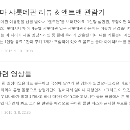
마 샤롯데관 리뷰 & 앤트맨 관람기
롯데관 이용권을 선물 받아서 "앤트맨"을 보러갔어요. ​1인당 삼만원, 두명이면
;;​ 롯데시네마 에비뉴엘 샤롯데관 입구 샤롯데관 라운지는 이렇게 생겼습니다
는 이 자리가 제일 명당자리인 듯 한데 우리가 갔을땐 이미 다른 커플분이 계셨어
 1인당 음료 1잔과 쿠키 1개가 포함되어 있어요.음료는 둘다 아메리카노를
간 부담... 음료 주문도 무릎 꿇고 받아가심;;; 그리고 티켓팅 할때는 조금 
2015. 9. 13. 19:08
관련 영상들
리한 일정이였음에도 불구하고 극장에 달려가 본 영화가 있었으니그것은 바로 킹
 의외의 흥행 돌풍으로 상영기간이 길어져서 얼마나 다행인지ㅋ그리고 이 멋진
우리나라가 흥행 1위라고 하니 대단하다^^(그러고보니깐 올해 극장에서 본 영
겠다.) 언제 봐도 그리운 런던을 배경으로 우아한 콜린 퍼스가 근사한 수트
할 수 있으랴잔인한 장면들은 쬐꼼 괴롭긴 한데 그럭저럭 용인할 수 있음...
2015. 3. 8. 22:35
, 아아, ..