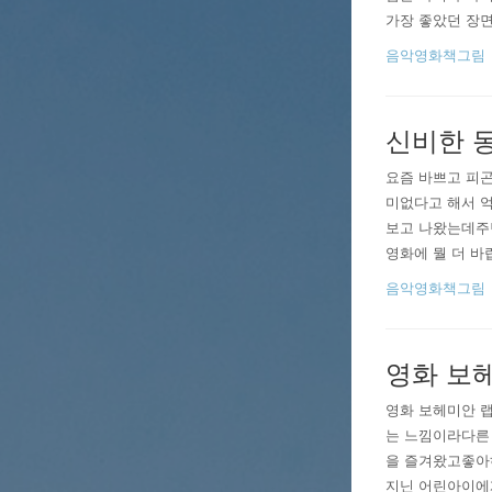
가장 좋았던 장면을
오프닝 시퀀스로 
음악영화책그림
신비한 
요즘 바쁘고 피곤
미없다고 해서 억
보고 나왔는데주변
영화에 뭘 더 
한가득!사실 1편
음악영화책그림
찰떡!그외에도 에즈
영화 보
영화 보헤미안 
는 느낌이라다른 
을 즐겨왔고좋아
지닌 어린아이에게