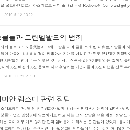
 꼽으라면토르의 아스가르드 씬이 끝나갈 무렵 Redbone의 Come and get y
넘어갈 때라 할 수 있겠다.뭐라 그래야하지? 기껏 5년전에 개봉한 영화인데 마
2019. 5. 12. 13:30
동물들과 그린델왈드의 범죄
해서 블로그에 소홀했는데 그래도 짬을 내어 글을 쓰게 된 이유는,사람들이 하
울한 마음에 ㅎㅎㅎㅎ 평이 안좋아서 기대를 버리고 간 탓도 있었겠지만정말이
 사람들의 평이 너무 안좋은 것...심지어 신동사 2 망했대매?라는 말까지 
바랍니까멋진 배경에멋진 롱코트 자락 휘날리는 마법사들이멋진 마법을 잔뜩 부
에선 조니 뎁이 그린델왈드 역을 맡아서 조금 ???? 했었는데2편을 보고 나니
2018. 11. 22. 21:30
라 밀러, ..
헤미안 랩소디 관련 잡담
랩소디프레디 머큐리의 전기영화가 얼마나 감동적인지퀸의 음악이 얼마나 멋있
분들의 멋진 감상평에 양보하기로 하고,나는 그저 잡담을 적을 예정. 정말 오
하는 곡이 매우 매우 많지만,퀸의 멤버들에 대해서는 큰 관심이 없었다. 동시
 프레디 머큐리의 충격적인 비주얼은그리 받아들이기 쉬운 것이 아니였기 때문