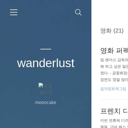
영화 (21)
영화 퍼펙트
wanderlust
빔 벤더스 감독의
해 하고 싶은 말
였다. - 공중화
장면도 정말 많이
미다강 건너편 동
음악영화책그림
있는지..
mooncake
프렌치 
이번 연휴에 디즈니
뭔들. 근데 웨스