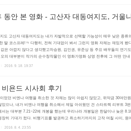
 동안 본 영화 - 고산자 대동여지도, 거울
동여지도 고산자 대동여지도는 내가 자발적으로 선택할 가능성이 매우 낮은 종류
착한 딸 코스프레!ㅋ 다행히, 전혀 기대없이 봐서 그런지 영화 자체는 재밌게 
값은 아깝지 않다고 생각했고차승원, 김인권, 유준상 등 주요 배우들의 연기도
오의 대부분이 작가의 순수창작물인 이 영화가영화 상영 전후에 그 어떤 안내
로 갖췄다면 역사 왜곡 논쟁은 일어나지 않았을텐데... 역사 교육에 도움이 
2016. 9. 18. 19:37
 초등학생 ..
 비욘드 시사회 후기
7.27-8.6 예정이었던 비엔나 여행을 취소한 것 자체는 많이 아쉽지 않았고, 위약금 
찮았으나, 내가 비엔나 여행을 취소해서 제일 아쉬웠던 건 스타트렉 리부트 3
에서는 대부분 7.21~22에 개봉을 했는데 우리나라 개봉일은 한달이나 늦은 8.
굉장히 기대가 컸다. 비행기표를 발권하고 취소하기까지의 고작 며칠 사이, 원
나라보다 흔하므로 생각없이 갔다간 독어 더빙으로 볼 가능성이 높다 - 결국 모
2016. 8. 4. 23:55