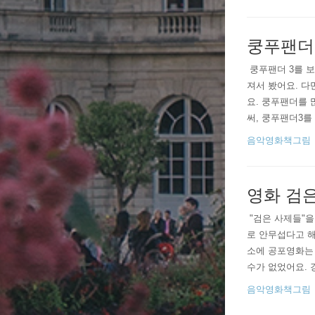
쿵푸팬더 
​ 쿵푸팬더 3를
져서 봤어요. 다
요. 쿵푸팬더를
써, 쿵푸팬더3를
니다ㅋ 근데 사실
음악영화책그림
영화 검
​ ​"검은 사제
로 안무섭다고 해
소에 공포영화는 
수가 없었어요. 
은, 강동원의 
음악영화책그림
신선했구요. 그리고