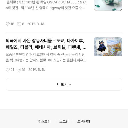
​​​​ 올해로 (최소) 101년 된 독일 OSCAR SCHALLER & C
도 쉬고 있는데, 그 와중에 기타 조율과 연주를 해보다니 역
o의 찻잔. ​ 약 180년 된 영국 Ridgway의 찻잔 ​요즘 수집
시 인간의 호기심이란 +_+우쿨렐레와는 확연히 다른 소
한 물건들을 정리하고 있는데, 더위와 먼지 속에서 대략 “3
리, 깊은 울림에 마음이 설레인다. 상황이 좋아지면 클래식
한숨 1즐거움”이 반복되는 과정이라고 할 수 있겠다...... 물
기타도 꼭 제대로 배워보고 싶다. *근데 사진 속 프렛 위 저
작성시간
18
8
2019. 8. 16.
건이 너무 많아 힘든데 그 와중에 마음에 쏙 드는 물건들을
하얀 것들은 설마 곰팡이일까??무심히 넘겼는데 생각해보
보면 또 그렇게 즐거울 수가 없다. 사람들에게 “우리집에
니까 기타는 첼로처럼 송진을 ..
백년 넘은 찻잔이 여러개 있어요. 한개는 거의 이백년이 되
외국에서 사온 잡동사니들 - 도쿄, 다자이후,
어감!” 이라고 말하면 우와 되게 비싸겠다!!고 화답해주시
웨일즈, 티볼리, 베네치아, 브뤼셀, 피렌체, 리
는데 사실, 가격은 비싸지 않다. 위에 올린 찻잔들 역시 저
글 내용
스본, 헬싱키, 윈저
렴한 가격에 샀다. 신품 웨지우드 찻잔보다 싸다. 하지만 가
요즘은 왠만하면 현지 호텔에서 여행 중 산 물건들의 사진
격과 상관없이 내 마음에 즐거움을 주니 그것으로 족하다.
을 찍고여행기는 안써도 블로그에 쇼핑기는 올린다.이유는
그럼에도 불구하고, 가끔씩 마음 한구석..
딱 하나.내가 언제 어디서 뭐 샀는지 기억이 안나서 나중에
작성시간
21
16
2019. 5. 5.
참고하려고. 문제는 그게 고작 최근 몇년간의, 쇼핑이 대폭
줄어든 이후의 일이라는 거다.(그러니까 현지에서 그때그
때 사진도 찍을 수 있는 거겠지만;;)그래서 오히려 기록이
더보기
필요한 시기의 쇼핑기는 거의 없다. 참 아쉬운 일이다. 오늘
잡동사니 무덤 하나를 정리하다가예전에 미처 블로그에 올
리지 않은 기념품들이 대거 나오길래 사진을 올려본다. 20
13년 도쿄 우에노 야마시로야에서 산뱀파이어 버젼의 찰
리브라운과셜록홈즈 버젼의 스누피.6년 동안 미개봉 상태
로 먼지 속에서 방치되고 있었지만지금봐도 귀엽긴 참 귀
의안내
티스토리
로그인
고객센터
엽다.사진이 잘 안나와 죄송합니다아....