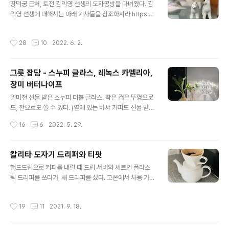
창덕궁 근처, 토전 김익영 선생의 도자공방을 다녀왔다. 김
충분하지 않아서 꼼꼼하게 구경하진 못했지만 몇년 전 깨
익영 선생에 대해서는 아래 기사들을 참조하시라 https://
진 카네수즈의 찻잔의 받침을 발견했고, 반갑게도 컵받침
www.joongang.co.kr/amparticle/25029263 조형
만 따로 파신다고 해서 즐거운 마음으로 구입했다. 소서만
미 추구한 백자, 단순·정직·편안함의 미학 빛나다 조선 초
사기 아쉬워서, 작은 유리잔 두개도 충동구매했다. 그래봤
작성시간
28
10
2022. 6. 2.
제기와 일상 기물 형태에서 영감을 얻고 ‘면 깎기’로 마감한
자 카네수즈 소서 8천원, 유리잔 한개에 4천원씩 만육천원
기(器), 합(盒), 반(盤) 등 현대 도자 40여 점이 전시되는
어치 밖에 안되는데 이 꼼꼼한 포장을 보..
자리다. 도예가 리치 "조선백자 미학은 최고 경지" 서울대
그릇 잡담 - 스누피 글라스, 레녹스 카멜리아,
화공과 www.joongang.co.kr https://n.news.naver.
장미 버터나이프
com/article/018/0005100571 [e갤러리] 흑자가 된
글 내용
백자의 자유…김익영 '흑유사면귀합' 김익영 ‘흑유사면귀
얼마전 선물 받은 스누피 더블 글라스. 작은 컵은 뚜껑으로
합’(사진=갤러리LVS) [이데일리 오현주 문화전문기자] 한
도, 잔으로도 쓸 수 있다. (옆에 있는 바샤 커피도 선물 받았
국 1세대 현..
는데 아직 마셔보진 못했다. 완전 기대됨!!) 토요일 밤. 아직
작성시간
16
6
2022. 5. 29.
휴일이 하루 더 남아서 마음엔 여유가 넘치고, 기분 좋은 초
여름의 시원한 밤바람이 살랑살랑 불어오고, 창가에 앉아
좋아하는 음악을 틀어놓고, 선물 받은 예쁜 컵에 라떼를 담
칼리타 도자기 드리퍼와 티팟
아 마시니 기분이 참 즐거웠다 : ) 11번가 아마존 할인쿠폰
글 내용
핸드드립으로 커피를 내릴 때 드립 서버와 세트인 플라스
을 써야되는데 딱히 살 건 없고, 그릇을 사자니 부실한 포장
틱 드리퍼를 쓰다가, 새 드리퍼를 샀다. 고온에서 사용 가능
으로 파손될까봐 고민고민하다가 레녹스 카멜리아 브레드
한 플라스틱이라고는 하지만 펄펄 끓는 물을 부어서 쓰니
접시를 한 개 샀는데 다행히 이번엔 포장이 잘 되어와서 안
까 계속 마음에 걸렸다. 원래는 종이필터를 쓰지 않는 스텐
도의 한숨을 내쉬었다. 생각보다 더 작은 사이즈에 생각보
작성시간
19
11
2021. 9. 18.
드리퍼를 사려고 했는데, 마침 내가 사려던 스텐 드리퍼가
다 더 얌전한 문양. Made in USA라 살짝 놀라주시고 (그
사용하다보면 타공이 막혀서 커피가 잘 내려지지 않는 문
래도 ..
제가 있다고 해서 조금 더 알아보고 사기로 하고, 일단 칼리