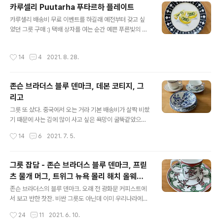
카루셀리 Puutarha 푸타르하 플레이트
타의 도자기 드리퍼 102 LD(3~4인용)을 샀다. 그런데말
글 내용
입니다 드리퍼 받고 신나서 룰루랄라 커피를 내리려고 봤
카루셀리 배송비 무료 이벤트를 하길래 예전부터 갖고 싶
더니 원래 사용하던 커피 서버(유리 주전자)랑 칼리타 드리
었던 그릇 구매 :) 택배 상자를 여는 순간 예쁜 푸른빛의 종
퍼 3~4인용의 크기가 미묘하게 맞지 않는다. 커피 서버가
이가 나와서 기분이 상큼해졌다. 전용 상자는 없지만, 뽁뽁
살짝 더 지름이 커서, 칼리타 드리퍼가 아슬아슬하게 올라
이와 습자지로 매우 튼튼하게 포장이 되어 있었다. 갬동!!
작성시간
14
4
2021. 8. 28.
간다. 균형을 잘 맞추면 아예 ..
여러겹의 뽁뽁이를 돌돌돌 풀고 마주한 푸타르하 접시. Pu
utarha는 핀란드어로 “정원”이라는 뜻이라고 한다. 개인
적으로는 이상한 나라의 앨리스 느낌도 난다ㅎㅎ 예쁘다!!!!
존슨 브라더스 블루 덴마크, 데본 코티지, 그
예전 듀듀님 블로그에서 보고 사야지 생각했는데 6년이 훌
리고
쩍 지나서야 샀다는… (아아 시간 너무 빨라!!) 워낙 사고픈
글 내용
그릇이 많아서도 그렇기도 하고, 또 카루셀리 안에서도 뭘
그릇 또 샀다. 중국에서 오는 거라 기본 배송비가 살짝 비쌌
살까 한참 고민하다가 매번 결정을 못내린 탓도 있다ㅋ 카
기 때문에 사는 김에 많이 사고 싶은 욕망이 굴뚝같았으나
루셀리에는 예쁜 커피잔들이 참 많다. 마침 29cm에서 수
최근에 그릇을 자주 산지라 자제했다. (처음 장바구니에 담
작성시간
14
6
2021. 7. 5.
요 입점회 할인 ..
았던 품목들을 생각하면, 아주 많이 자제했다 ㅋ) 자주색 테
두리가 둘러진 빈티지 느낌 찻잔. 워낙 이런 풍의 물건들을
좋아하긴 하는데, 찻잔 받침 가운데 원에 두 군데나 삐끗한
그릇 잡담 - 존슨 브라더스 블루 덴마크, 프릳
흔적이 있어 마음에 들지 않았다. 찻잔 자체도 투박하고, 색
츠 물개 머그, 트위그 뉴욕 몰리 해치 올웨이
도 칙칙해서 괜히 샀다 싶었으나, 며칠 두고 보니 또 나름
글 내용
즈 마리, 로스트란드 썬본(순본)
예뻐 보인다. 좀 더 작은 사이즈의 커피잔인 줄 알았는데 생
존슨 브라더스의 블루 덴마크. 오래 전 광화문 커피스트에
각보다 큼직한 머그 사이즈였던 것도 실망스러운 이유였
서 보고 반한 찻잔. 비싼 그릇도 아닌데 이미 우리나라에서
다. 존슨 브라더스 데본 코티지 7인치 수프볼. 굉장히 오래
철수한 뒤라 구하기가 쉽지 않았다. 느낌이 정말 좋은, 광화
작성시간
24
11
2021. 6. 10.
된 고전적인 패턴이고 또 가격도 저렴해서 편히 쓰기 좋은
문 커피스트(Coffeest) - wanderlust (tistory.com)