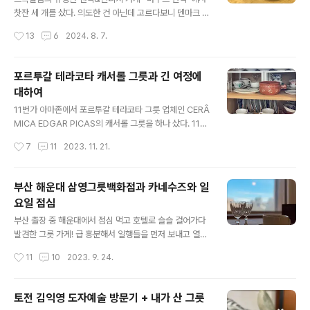
나 시라쿠스로 충분히 대체 가능) 선물로 받아서 매우 즐겁
찻잔 세 개를 샀다. 의도한 건 아닌데 고르다보니 덴마크 스
고 기뻤다. 오래오래 잘 써야지!
웨덴 핀란드의 그릇을 하나씩 산 셈이 됐다. 로얄 코펜하겐
작성시간
13
6
2024. 8. 7.
모카잔 325 sek (43,550원)뢰스트란트 오스틴디아 찻
잔 225 sek (30,150원)아라비아핀란드 에스프레소잔 1
95 sek (26,130원) * 여행 중 스웨덴크로나 환율은 130
포르투갈 테라코타 캐서롤 그릇과 긴 여정에
원 정도였지만, 카드 해외사용 수수료(현지화->달러화->
대하여
원화의 이중 환전수수료 및 마스터카드 수수료)를 생각하
글 내용
면 134~135원 정도를 곱해야 된다. - 로얄 코펜하겐 찻잔
11번가 아마존에서 포르투갈 테라코타 그릇 업체인 CERÂ
받침은 납작복숭아 깍아먹는다고 사오지마자 꺼내 썼는데
MICA EDGAR PICAS의 캐서롤 그릇을 하나 샀다. 11번
역시 마음에 든다. 덴마크산인 점도 마름에 든다. - 뢰르스
가 아마존에서 물건을 구입하면 빠르면 2~3일, 늦어도 4~
작성시간
7
11
2023. 11. 21.
트란트 오스틴디아는 전부터 사려던 거였다. 현지의 새 제
5일 안에는 도착했는데 영영 소식이 없어서 배송 상태를
품 가격..
조회해보니깐 미국 내륙에서 긴 여행을 하고 있었다. LA공
항으로 빨리 이동하고 바로 비행기에 올라타는 캘리포니아
부산 해운대 삼영그릇백화점과 카네수즈와 일
부에나 파크, 산 버너디노 물류센터의 물건들과 달리 내 그
요일 점심
릇은 무려 켄터키 - 일리노이 - 위스콘신까지 세 개의 주,
글 내용
네 개의 도시를 거치고 있는 중이었다. (갑작스러운 궁금증
부산 출장 중 해운대에서 점심 먹고 호텔로 슬슬 걸어가다
이 발동하여 올해 산 물건들을 찾아보니까 대부분 캘리포
발견한 그릇 가게! 급 흥분해서 일행들을 먼저 보내고 열심
니아에서 출발했고, 딱 세 개만 다른 지역에서 출발했다. 이
히 구경했다. * 카드 영수증과 네이버엔 “삼영그릇백화
작성시간
11
10
2023. 9. 24.
그릇은 켄터키에서, 스키피 땅콩버터는 일리노이에서, 미
점”이라 뜨는데 간판엔 “삼영 종합 주방기물”이라 적혀 있
니어쳐 첼로는 콜로라..
었다. 규모가 크지는 않지만 남대문 그릇가게와 도쿄 갓파
바시 그릇가게와 익선동 편집샵을 절묘하게 섞어놓는 것
토전 김익영 도자예술 방문기 + 내가 산 그릇
같은 이 가게. (진짜임, 섹션마다 분위기가 달랐음) 시간이
글 내용