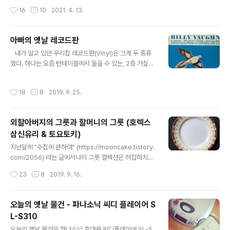
전했다. 좁은 통로며 빼곡히 들어찬 물건들. 오랜 추억이 되
신제품이 출시되는 날이었거든. 나로 말하자면 굳이 아침
작성시간
16
10
2021. 4. 13.
살아나는 장소다. 그런데 역시나 전통시장 (수입상가를 전
일찍 서둘러 매장에 가볼 생각은 없었으나. 외부에서 일을
통시장이라 말하니 뭔가 좀..
마치고 근처에서 일하는 친구를 잠시 만나기로 했을 때, 친
구가 오기 전 막간의 시간을 이용해 혹시 벚꽃 우산이 남아
아빠의 옛날 레코드판
있는지 스타벅스에 들려보긴 했다. 하지만 역시나 없었다
글 내용
​​ ​ ​ 내가 알고 있던 우리집 레코드판(Vinyl)은 크게 두 종류
ㅎㅎ 대신 새로 나온 시즌 음료, 미드나잇 베르가못 콜드브
였다. 하나는 요즘 턴테이블에서 들을 수 있는, 2층 거실에
루를 마셨다. 이름(미드나잇, 베르가못!)이나 비주얼(보라
오디오와 같이 있는 레코드판. 다른 하나는 지하실에 보관
색 매니아)이나 내 취향을 빼다 박은 것 같더라니, 몇년간
되어 있는, 요즘 턴테이블로는 재생이 불가능한 할아버지
나온 스타벅스 시즌 음료 중 제일 맛있었다. 대만족! 근데
작성시간
18
8
2019. 9. 25.
의 옛날 레코드판.(축음기판과 78rpm) 그.런.데. 오늘 지
나중에 보니깐 이 음료, 호불호가 엄청 갈림;; 친구와 헤어
하실에서, 아주 오래전 레코드판 밖에 없는 줄 알았던 지하
지고 집에 가는 길엔..
실에서, 요즘의 턴테이블로 재생이 가능한 ​70년대의 레코
외할아버지의 그릇과 할머니의 그릇 (호렉스
드판을 다량 발견했다. 일단 몇장만 가지고 올라 왔는데, 그
삼신유리 & 토요토키)
중 하나가 위에 올린 Billy Vaughn의 La paloma 음반이
글 내용
다. 저 음반 표지와 수록곡을 보는 순간 소름이 돋았다. 왜
지난달에 "수집에 관하여" (https://mooncake.tistory.
냐면 La paloma와 Brazil은 내 최애곡이기 때문이다. 이
com/2056) 라는 글에서나의 그릇 컬렉션은 허접하지
음반은 과연 누구 것인가. 시기와 장..
만;;가격과 상관없이 내 마음에 즐거움을 주니 그것으로 족
작성시간
23
8
2019. 9. 16.
하다라고 썼는데그건 정말 진심이다. 물론 가끔은 왜 난 그
릇 수집조차 요령있게 못하나 (=비싸고 좋은 것 위주로 사
모으지 않나)라는 생각을 하기도 하지만 이렇게 생겨먹은
오늘의 옛날 물건 - 파나소닉 씨디 플레이어 S
걸 어째... 객관적으로 별 가치 없는 물건이라도내 눈에 예
L-S310
쁘고 나에게 의미가 있거나 이야기가 있는 물건이 나에겐
글 내용
최고다^^ 오늘 소개할 그릇은 바로, 위 기준으로 보았을 때
오늘의 옛날 물건은 파나소닉 휴대용 씨디플레이어 SL-S