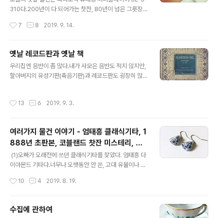
나에게 가장 소중한 그릇 두개다. 외할아버지 댁에서 쓰던
310다.200년이 다 되어가는 찻잔, 80년이 넘은 그릇장,
밀크글라스.2013년 연말에 할아버지가 돌아가시고 한동
60년이 넘은 책 등등 각종 옛날 물건에 둘러쌓여 살아가고
작성시간
7
8
2019. 9. 14.
안 할아버지 댁을 비워두었다가결국 할아버지 집을 팔게
있으니 고작 21년된 씨디플레이어는 연식만으로는 옛날
되었는데,엄마가 ..
물건 축에도 못끼겠지만, 요즘 같은 시대에 "전자제품"으로
써 21년이 되었고 안쓴지 최소 18년 이상이 되었는데도
옛날 레코드판과 옛날 책
(발견 당시 건전지가 부식되어 누액이 잔뜩 흘러나와 있었
글 내용
​우리집엔 음반이 좀 많다.내가 사모은 음반도 적지 않지만,
다;;) 너무나 멀쩡히 재생이 된다는 점에서 기특하니 옛날
할아버지의 유성기판(축음기판)과 레코드판도 굉장히 많이
물건에 끼워주도록 하자^^ 내 미니 오디오 야마하 TSX-B
있다.집에 턴테이블은 있지만, 할아버지의 판들은 현대의
232는 대체적으로 만족하며 쓰고 편이지만, 치명적인 단
바이닐 플레이어로는 재생이 불가능해서, 몇십년동안 지하
점이 하나 있다. 오래된 씨디는 잘 인식하지 못한다는 것.
작성시간
13
6
2019. 9. 3.
실에 잠들어 있는 상태였다. 할아버지의 음반은 크게 두 종
거기까지는 이해할 수 있다. 그런데, 씨디를 인식하지 못하
류다. 현재의 LP판보다 작고, 한 면에 딱 한 곡씩 들어있는
면 뱉어내는 것도 못한..
판. 또다른 종류는 크기는 현재의 LP판과 거의 같지만, 두
여러가지 물건 이야기 - 엄태흥 클래식기타, 1
께가 굵은 판. (이게 78rpm인가?)음악 종류도 재즈, 클래
888년 초판본, 코블랜드 찻잔 미스테리, 은
식, 그리고 1940~50년대의 한국가요 등으로 다양한 편이
글 내용
도금 티캐디스푼, 글라스링과 미니어쳐 찻잔
다. ​간만에 꺼내본 할아버지의 음반 중 하나, 슈만의 첼로
​ (1)오빠가 오래전에 쓰던 클래식기타를 찾았다. 엄태흥 다
협주곡 (첼리스트 Ludwig Hoelsher, 지휘자 Joseph K
귀걸이
이아몬드 기타다.너무나 오랫동안 안 쓴, 고대 유물이나 마
eilberth)천으로 씌어진 레코드판 케이스의 무늬가 ..
찬가지인 상태지만 스마트폰 기타 튜너로 조율하고 띵가띵
작성시간
10
4
2019. 8. 19.
가 연주해보니까 나름 소리가 괜찮다. 첼로랑 우쿨렐레만
연주해봐서 클래식 기타의 광활한 지판과 6현, 넓디 넓은
프렛 간격에 적응하기 쉽진 않지만, 그래도 간단한 멜로디
수집에 관하여
연주는 가능하다. 요즘 손목 안좋아서 피아노도 우쿨렐레
글 내용