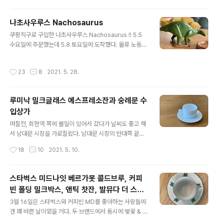
그릇이다. 여기저..
느낌이 정말 좋은, 광화문 커피스트(Coffeest) 광화문 성
곡미술관 앞 커피스트(Coffeest). 싱글 오리진 커피 중에
나초사우루스 Nachosaurus
서 브라질 원두를 택했는데, 정말 맛있었다. 이렇게 맛난 커
글 내용
쿠팡직구로 구입한 나초사우루스 Nachosaurus !! 5.5
피는 간만인 듯!! 찻잔은 존슨브라더스의 "블루 덴마크" 이
수요일에 주문했는데 5.8 토요일에 도착했다. 물류 노동자
찻잔이 이 mooncake.tistory.com 시간은 흘러, 2019
근로 환경에 대해 말도 많고 탈도 많은 회사라 가급적 안 이
년, 웨지우드 아울렛 코너에 이 찻잔이 4개 44,000원이라
용하고 싶은데 고작 만원 초반대의 물건이 추가 배송비도
는 착한 가격으로 등록되었다. (존슨 브라더스는 웨지우드
작성시간
23
8
2021. 5. 28.
없이 빛의 속도로 미국에서 오니, 이용을 안하기가 어렵다.
의 자회사다) 오래 기다린 만..
돈 몇푼 앞에서 이렇게 사람이 얄팍하다. https://link.cou
pang.com/re/CSHARESDP?lptag=CFM3084404
루미낙 밀크글래스 에스프레소잔과 숭례문 수
1&pageKey=181553076&itemId=520086437&v
입상가
endorItemId=4343683193 바부쪼 나초사우루스 스
글 내용
낵 앤 딥 디저트볼 2종 세트 COUPANG www.coupan
며칠전, 회현역 쪽에 볼일이 있어서 갔다가 날씨도 좋고 해
g.com 내가 이걸 2019년 가을부터 매우 사고 싶었는데
서 남대문 시장을 가로질렀다. 남대문 시장의 반대쪽 끝에
임시집에서 살때라 짐을 ..
는 숭례문 수입상가가 있다. 근 십여년 만의 방문일 정도로
작성시간
18
10
2021. 5. 10.
오랜만에 갔지만, 사실은 어릴 때부터 엄마가 숭례문 수입
상가에서 외국 그릇을 종종 구입하셨기 때문에 나에겐 꽤
친숙한 장소. 나도 엄마를 따라다니며 이곳에서 미니어쳐
스타벅스 미드나잇 베르가못 콜드브루, 커피
도 샀고, 장난감도 샀고, 엄마가 물감이나 베롤Berol의 12
빈 폴딩 밀크박스, 앤틱 찻잔, 발뮤다 더 스피
0색 색연필을 사준 곳도 이곳이었고, 또 니콘 똑딱이 디카
글 내용
커 고민
도 여기에서 샀고, 따져보면 내 어린 시절의 취미생활과 연
3월 16일은 스타벅스와 커피빈 MD를 좋아하는 사람들에
관이 참 많은 곳이다 :) 오랜만에 간 숭례문 수입상가는 여
겐 꽤 바쁜 날이었을 거다. 두 브랜드에서 동시에 벚꽃 & 봄