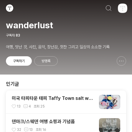
검색하기
티스토리
wanderlust
구독자
83
여행, 맛난 것, 사진, 음악, 장난감, 찻잔 그리고 일상의 소소한 기록
구독하기
방명록
신고하기 레이어
열기
인기글
미국 타피타운 태피 Taffy Town salt wat
er taffy
13
4
조회
25
덴마크/스웨덴 여행 쇼핑과 기념품
32
13
조회
16