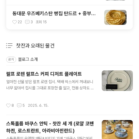
동대문 우즈베키스탄 빵집 탄드르 + 중부시
장
22
3
조회
15
찻잔과 오래된 물건
분류 전체보기
주요 글 목록
블로그 소개
공지
랄프 로렌 랄프스 커피 디저트 플레이트
글 내용
얼마전 선물 받은 랄프 로렌 접시. 택배 박스에서 꺼내보니
너무 얇아서 접시를 그대로 포장한 줄 알고, 전용 상자도 없
나 싶었는데,왼충재를 풀어보니 습자지에 쌓인 상자가 나
왔다. 나의 성급함을 반성함ㅎㅎ상자 재질이 얇고 약해서
작성시간
8
5
2025. 6. 15.
아쉽지만, 디자인이 예뻐서 액자처럼 디스플레이 해놔도
좋을 것 같다 :) 랄프스 커피 디저트 플레이트. 카네수즈나
시라쿠스랑 비슷한 느낌이다. (*아직 가로수길의 랄프스
스톡홀름 바쿠스 안틱 - 찻잔 세 개 (로얄 코펜
커피는 가보지 못했다.)중국산. 접시에 랄프 로렌 택이 들어
하겐, 로스트란트, 아라비아핀란드)
있어서 재밌었다. 그릇에 택 들어 있는 건 처음 봄 ^^솔직히
글 내용
말해서 내 돈 주고 사긴 아깝지만 (위에서도 썼듯 카네수즈
스톡홀름의 유명한 앤틱&빈티지 가게 “바쿠스 안틱”에서