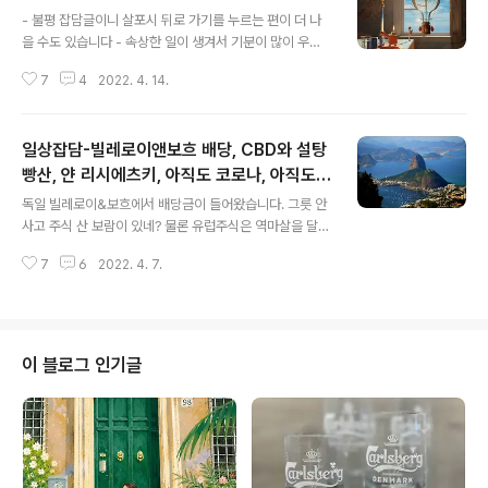
글 내용
- 불평 잡담글이니 살포시 뒤로 가기를 누르는 편이 더 나
을 수도 있습니다 - 속상한 일이 생겨서 기분이 많이 우울
하다. 아마 코시국 이전이었다면 바로 다음날 출발하는 비
7
4
2022. 4. 14.
행기표 끊어서 급여행을 갔을 텐데, 지금은 그럴 수가 없으
니 마음이 쉽게 달래지지 않는다. 해외 대신 부산 바다라도
보러 갈까 생각했지만 날도 궂고 의욕이 생기지 않아 포기.
일상잡담-빌레로이앤보흐 배당, CBD와 설탕
(그나마 이번주는 휴가를 낼 수 있었지만 다음주는 휴가도
못내니, 기분 전환할 거면 오늘 떠났어야 하는데) 어떻게 이
빵산, 얀 리시에츠키, 아직도 코로나, 아직도
글 내용
렇게 마음대로 되는 일이 하나도 없을까. 이를테면, 내가 바
하자보수
독일 빌레로이&보흐에서 배당금이 들어왔습니다. 그릇 안
라는 건 80인데 세상이 나에게 허락하는 건 고작 20 정도
사고 주식 산 보람이 있네? 물론 유럽주식은 역마살을 달래
다. 남들은 70을 받는데 왜 나는 20 밖에 못받아? 내가 뭐
기 위한 쫌쫌따리 소꿉놀이라 금액 자체는 아주 작아요ㅋ
가 부족해서? 나는 100은 받아야 하는 사람이지만 겸손하
7
6
2022. 4. 7.
ㅋ 12종목 갖고 있는데 (독일, 포르투갈, 네덜란드, 벨기에)
게 80 밖에..
총 금액이 100만원도 안되니 뭐. 그리고 최근에 우연히 알
게 돼서 한 주 구입한 CBD (꼼파냐 브라질레이라 지 지스
트리부이사웅. 이름이 막 대단해보이지만 사실은 그냥 "브
라질 유통 회사" ㅋㅋㅋㅋ) 늘 브라질 주식을 사고 싶었지
이 블로그 인기글
만 제가 알기로는 국내 증권사 통해서 직접 투자는 안돼서
아쉬웠는데 - 물론 그 사이 거래 가능해진 증권사가 있을
수도 있음 - 미국에 상장된 브라질 유통업체 주식이 있어,
신나서 일단 한주 샀습니다. 특히나 이 회사 주식을 살 수
밖에 없었던 게 이 ..