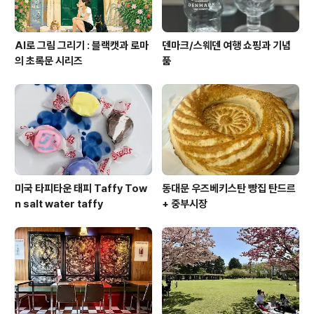
AI로 그림 그리기 : 블랙캣과 로마
덴마크/스웨덴 여행 쇼핑과 기념
의 초록문 시리즈
품
미국 타피타운 태피 Taffy Tow
동대문 우즈베키스탄 빵집 탄드르
n salt water taffy
+ 중부시장