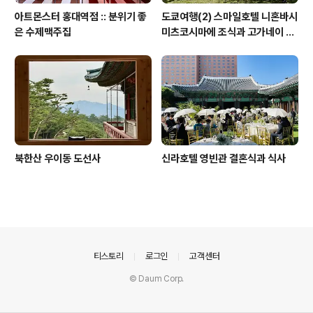
아트몬스터 홍대역점 :: 분위기 좋
도쿄여행(2) 스마일호텔 니혼바시
은 수제맥주집
미츠코시마에 조식과 고가네이 공
원 겹벚꽃 (코가네이 공원)
북한산 우이동 도선사
신라호텔 영빈관 결혼식과 식사
의안내
티스토리
로그인
고객센터
© Daum Corp.