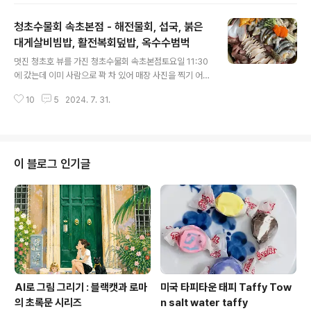
후 전부터 가고 싶었던 문화공감 수정에 들렸다. 커피가 간
청초수물회 속초본점 - 해전물회, 섭국, 붉은
절했는데 당분간 음료는 운영하지 않는다는 슬픈 소식. 장
소 자체는 한적하고 마음에 들었는데 카페인 섭취를 하지
대게살비빔밥, 활전복회덮밥, 옥수수범벅
글 내용
못해 힘들었다. 그래서 9분 거리의 유동커피에 갔다. 부산
멋진 청초호 뷰를 가진 청초수물회 속초본점토요일 11:30
역 앞 유동에스프레소 못간 대신 가봄. 맛있게 마시고 널부
에 갔는데 이미 사람으로 꽉 차 있어 매장 사진을 찍기 어려
러져 쉬었다. 한 게 없는데 대체 왜 이렇게 피곤한가… 버스
웠다. 가슴이 탁 트이는 기분 좋은 풍경이었다.* 허접한 모
와 지하철을 갈아타고 해운대 도착. 한번에 가는 버스를 타
10
5
2024. 7. 31.
자이크 죄송합니다 ㅠ.ㅠ 해전물회이미 비주얼에서 압살
려고 했는데 만차라 무정차..
ㅎㅎ맛있었음 홍합으로 만든 섭국전혀 기대 없었는데 의
외로 이게 너무 맛있었다!!!!!!!!!!!!! 중독성 있는 국물맛.물회
는 (맛을 떠나 일단은) 서울에도 흔하지만 섭국은 쉽게 접
하지 못하니까, 다음에 또 가게 된다면 섭국은 꼭 다시 먹을
이 블로그 인기글
듯 청초수물회는 로봇들이 서빙하는데작은 밑반찬까지
일일이 꺼내야 하니까 시간이 엄청 오래 걸리고 좀 힘들었
다. 한참 동안 음식 꺼내다 말고 뒤 로봇에 "양보중"이라는
메세지가 떠서 찍은 사진 ㅋㅋ 가격이 저렴하진 않은데 이
렇게..
AI로 그림 그리기 : 블랙캣과 로마
미국 타피타운 태피 Taffy Tow
의 초록문 시리즈
n salt water taffy