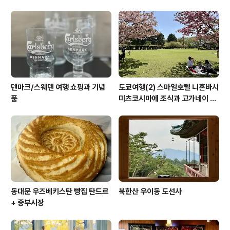
덴마크/스웨덴 여행 쇼핑과 기념
도쿄여행(2) 스마일호텔 니혼바시
품
미츠코시마에 조식과 고가네이 공
원 겹벚꽃 (코가네이 공원)
동대문 우즈베키스탄 빵집 탄드르
북한산 우이동 도선사
+ 중부시장