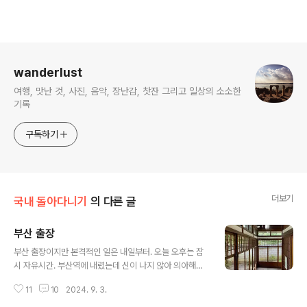
로그 정보
wanderlust
여행, 맛난 것, 사진, 음악, 장난감, 찻잔 그리고 일상의 소소한
기록
구독하기
더보기
국내 돌아다니기
의 다른 글
부산 출장
글 내용
부산 출장이지만 본격적인 일은 내일부터. 오늘 오후는 잠
시 자유시간. 부산역에 내렸는데 신이 나지 않아 의아해하
다가 출장이라 그렇다는 사실을 깨달았다. KTX도 너무 지
11
10
2024. 9. 3.
겨웠다. 파리행 비즈니스 14시간보다 서울-부산 KTX 2시
간 43분이 왜 더 지겹지? 답은 역시 출장이라? 부산 도착