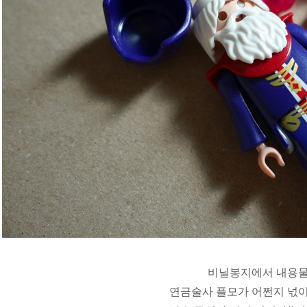
비닐봉지에서 내용물
연금술사 플모가 어쩐지 넋이