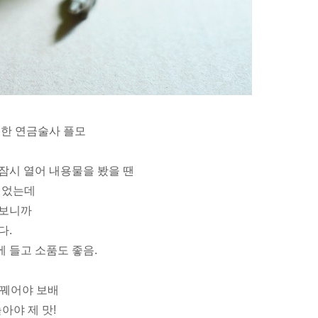
듯한 연금술사 플모
잠시 열어 내용물을 봤을 땐
싶었는데
내보니까
다.
 들고 소품도 좋음.
 꿰어야 보배
아야 제 맛!