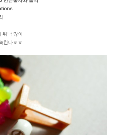
6 연금술사와 물약
otions
구입
 워낙 많아
 속한다ㅎㅎ