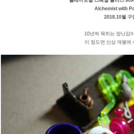
플레이모빌 스페셜 플러스 909
Alchemist with P
2018.10월 
10년씩 묵히는 장난감이
이 정도면 신상 개봉에