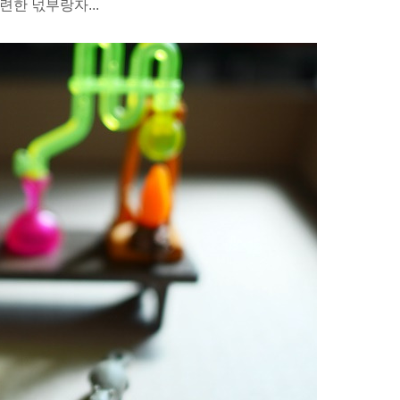
련한 넋부랑자...