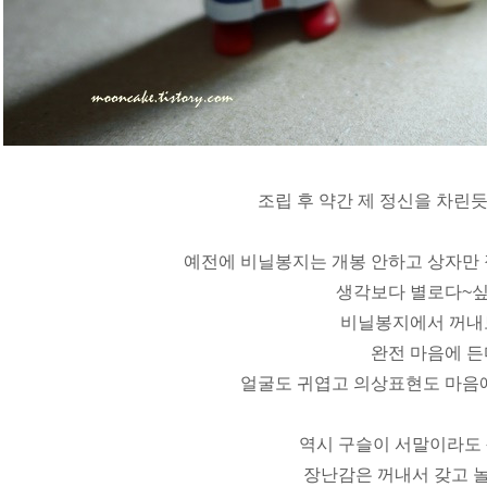
조립 후 약간 제 정신을 차린
예전에 비닐봉지는 개봉 안하고 상자만 
생각보다 별로다~
비닐봉지에서 꺼
완전 마음에 든
얼굴도 귀엽고 의상표현도 마음에
역시 구슬이 서말이라도
장난감은 꺼내서 갖고 놀