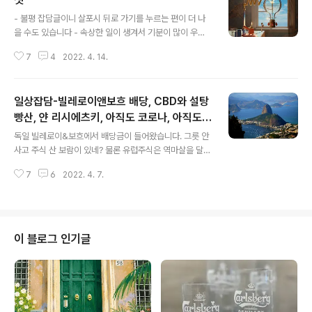
글 내용
- 불평 잡담글이니 살포시 뒤로 가기를 누르는 편이 더 나
을 수도 있습니다 - 속상한 일이 생겨서 기분이 많이 우울
하다. 아마 코시국 이전이었다면 바로 다음날 출발하는 비
7
4
2022. 4. 14.
행기표 끊어서 급여행을 갔을 텐데, 지금은 그럴 수가 없으
니 마음이 쉽게 달래지지 않는다. 해외 대신 부산 바다라도
보러 갈까 생각했지만 날도 궂고 의욕이 생기지 않아 포기.
일상잡담-빌레로이앤보흐 배당, CBD와 설탕
(그나마 이번주는 휴가를 낼 수 있었지만 다음주는 휴가도
못내니, 기분 전환할 거면 오늘 떠났어야 하는데) 어떻게 이
빵산, 얀 리시에츠키, 아직도 코로나, 아직도
글 내용
렇게 마음대로 되는 일이 하나도 없을까. 이를테면, 내가 바
하자보수
독일 빌레로이&보흐에서 배당금이 들어왔습니다. 그릇 안
라는 건 80인데 세상이 나에게 허락하는 건 고작 20 정도
사고 주식 산 보람이 있네? 물론 유럽주식은 역마살을 달래
다. 남들은 70을 받는데 왜 나는 20 밖에 못받아? 내가 뭐
기 위한 쫌쫌따리 소꿉놀이라 금액 자체는 아주 작아요ㅋ
가 부족해서? 나는 100은 받아야 하는 사람이지만 겸손하
7
6
2022. 4. 7.
ㅋ 12종목 갖고 있는데 (독일, 포르투갈, 네덜란드, 벨기에)
게 80 밖에..
총 금액이 100만원도 안되니 뭐. 그리고 최근에 우연히 알
게 돼서 한 주 구입한 CBD (꼼파냐 브라질레이라 지 지스
트리부이사웅. 이름이 막 대단해보이지만 사실은 그냥 "브
라질 유통 회사" ㅋㅋㅋㅋ) 늘 브라질 주식을 사고 싶었지
이 블로그 인기글
만 제가 알기로는 국내 증권사 통해서 직접 투자는 안돼서
아쉬웠는데 - 물론 그 사이 거래 가능해진 증권사가 있을
수도 있음 - 미국에 상장된 브라질 유통업체 주식이 있어,
신나서 일단 한주 샀습니다. 특히나 이 회사 주식을 살 수
밖에 없었던 게 이 ..