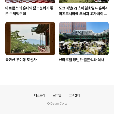
아트몬스터 홍대역점 :: 분위기 좋
도쿄여행(2) 스마일호텔 니혼바시
은 수제맥주집
미츠코시마에 조식과 고가네이 공
원 겹벚꽃 (코가네이 공원)
북한산 우이동 도선사
신라호텔 영빈관 결혼식과 식사
의안내
티스토리
로그인
고객센터
© Daum Corp.