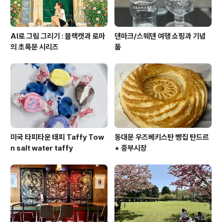
AI로 그림 그리기 : 블랙캣과 로마
덴마크/스웨덴 여행 쇼핑과 기념
의 초록문 시리즈
품
미국 타피타운 태피 Taffy Tow
동대문 우즈베키스탄 빵집 탄드르
n salt water taffy
+ 중부시장