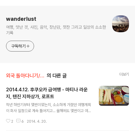
로그 정보
wanderlust
여행, 맛난 것, 사진, 음악, 장난감, 찻잔 그리고 일상의 소소한
기록
구독하기
더보기
외국 돌아다니기/2014.04 Fukuoka
의 다른 글
2014.4.12. 후쿠오카 급여행 - 마티나 라운
지, 텐진 지하상가, 로프트
글 내용
작년 하반기부터 몇번이었는지, 소소하게 가졌던 여행계획
이 회사 일정으로 계속 틀어지고... 올해에도 몇번이고 여행
을 가려고 호시탐탐 기회를 노렸지만 계속 기회가 나지 않
2
6
2014. 4. 20.
아 마음 속엔 답답함이 쌓여가고 있었다. 거기에 나날이 업
무압박은 거세어지고 특히 부하직원을 농노 다루듯 하는
팀장님의 횡포에 질려가던 차, 울분이 극에 달해버린 어느