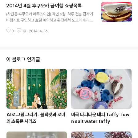
2014년 4월 후쿠오카 급여행 쇼핑목록
날, 출발 2일을 앞두고 후쿠오카행 비행기와 호텔을 결제
글 내용
해버렸다. 아무 준비없이, 혼자, 그것도 초행지인 곳에 여행
(사진은 후쿠오카 라쿠스이엔) 작년 6월, 하루 전날 갑자기
을 가는 게 과연 의미가 있을까?하는 고민을 좀 했지만, 가
비행기표 구입하고 호텔 예약하고 환전해서 도쿄에 휘리릭
서 별로 하는 게 없더라도 일단 비행기 타고 콧바람이라도
~ 다녀오긴 했지만 올해에도 또.. 이틀전에 비행기표와 호
쐬고 싶어!라는 생각에 여행을 강행키로 했다. 처음 비행기
3
10
2014. 4. 16.
텔예약+환전해서 후쿠오카에 다녀왔다. 차이점이라면, 도
표를 알아볼때는 어차피 몸도 피곤하고 준비할 시간도 촉
쿄는 여러번 가서, 그리고 조금 과장하면 "서울 지리 알듯
박하니 토요일날 아침에 여유있게 짐 ..
잘 알아서" 아무 준비없이 가도 큰 지장이 없었지만 후쿠오
카는 초행길이었다는 점. 결국 아무런 준비없이 가서, 현지
서 이틀 연속 미친듯이 헤매주셨다. 하루종일 비맞으며 마
이 블로그 인기글
구마구 헤맬땐 다신 이렇게 여행오지 말아야지하고 후회했
는데, 막상 다녀오니 그래도 재밌었다는 생각이 든다. 아이
구야...ㅋ 비용은 대략 아시아나 항공권 25만원, 호텔2박 1
5만원. 더 저렴하게 갈 수 있는 방법도 많겠지만, 급하게 2
일전에 예약한 것 치고는..
AI로 그림 그리기 : 블랙캣과 로마
미국 타피타운 태피 Taffy Tow
의 초록문 시리즈
n salt water taffy