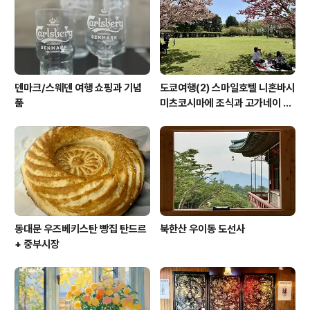
덴마크/스웨덴 여행 쇼핑과 기념
도쿄여행(2) 스마일호텔 니혼바시
품
미츠코시마에 조식과 고가네이 공
원 겹벚꽃 (코가네이 공원)
동대문 우즈베키스탄 빵집 탄드르
북한산 우이동 도선사
+ 중부시장