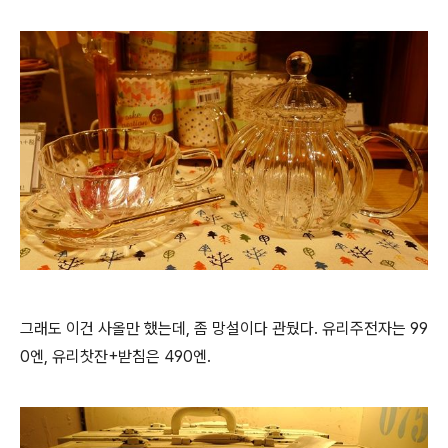
그래도 이건 사올만 했는데, 좀 망설이다 관뒀다. 유리주전자는 99
0엔, 유리찻잔+받침은 490엔.