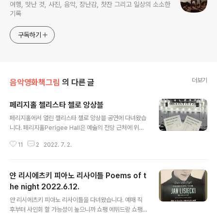
여행, 맛난 것, 사진, 음악, 장난감, 찻잔 그리고 일상의 소소한
기록
구독하기
더보기
음악영화책그림
의 다른 글
페리지홀 첼리스타 첼로 앙상블
글 내용
페리지홀에서 열린 첼리스타 첼로 앙상블 공연에 다녀왔습
니다. 페리지홀Perigee Hall은 예술의 전당 근처에 위치
한 KH바텍 사옥 지하에 있는데, 조용하고 차분한 느낌이
11
2
2022. 7. 2.
좋았습니다. 공연장 입구 옆에 있던 오르간 어쩐지 핀란드
헬싱키에서 갔던 헬싱키 음악당 지하의 연주홀이 생각나던
페리지홀의 공연장. 그래서 예전 글에서 핼싱키 음악당 공
얀 리시에츠키 피아노 리사이틀 Poems of t
연장 사진을 퍼왔어요. 페리지홀 공연장과 색상이 비슷해
서 그런 생각이 들었나봐요. 헬싱시 음악당에서 핀란드 작
he night 2022.6.12.
글 내용
곡가 토이보 쿨라Toivo Kuula의 곡을 들었는데 벌써 7년
얀 리시에츠키 피아노 리사이틀을 다녀왔습니다. 예매 직
전이군요… 12명의 첼리스트를 위한 공연장 셋팅. 12대의
후부터 사인회 할 가능성이 높으니까 쇼팽 에뛰드랑 쇼팽
첼로라니 생각만 해도 가슴이 웅장해짐 ㅎㅎ 근데 같이 간