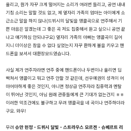
울리고, 뭔가 자꾸 크게 떨어지는 소리가 여러번 들리고, 공연 내내
기침 소리는 말할 것도 없고, 제 옆자리 가족의 엄마는 아이에게 소
근소근 말을 하지 않나(드뷔시의 달빛을 앵콜곡으로 연주해서 기
쁜 마음은 알겠는데 그 좋은 곡 저도 집중해서 듣고 싶으니 공연 끝
나고 얘기하심 안되냐구요) 옆자리 가족의 아빠는 앵콜곡이 길어
지니 더이상은 참을 수 없다 싶었는지 자꾸 환하게 불을 키우고 핸
드폰을 보셔서 대환장모드였습니다.
사실 제가 연주자라면 연주 중에 핸드폰이나 두번이나 울리면 딥
빡쳐서 앵콜이고 뭐고 연주 안할 것 같은데, 선우예권의 성격이 어
마어마하게 좋은 것인지, 아니면 정상급 연주자라 집중력과 멘탈
이 뛰어난 것인지, 아님 원래 관중들에게 큰 기대가 없는건지 ㅎㅎ
이러한 악조건에도 불구하고 무려 앵콜곡을 네 곡이나 연주하더라
구요. 와우!
무려
슈만 헌정 - 드뷔시 달빛 - 스트라우스 모르겐 - 슈베르트 리