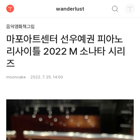
검색하기
wanderlust
티스토리
음악영화책그림
마포아트센터 선우예권 피아노
리사이틀 2022 M 소나타 시리
즈
mooncake
2022. 7. 25. 14:00