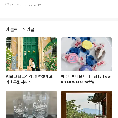
녹턴 씨디를 들고 가면 되겠지 라고 생각했는데, 오늘 아침,
친구가 “그래서 넌 마지막으로 첼로 켠 게 언제야?”라고 해
17
6
2022. 6. 12.
오디오장에 녹턴 씨디가 없어서 당황함!! 물론 예당에서 팔
서 뜨끔. 그런 건 묻..
테니까 많이 걱정한 건 아니지만요ㅋ 예술의 전당에 갔더
니 역시나 사인회 예정 공지가 붙어 있고 로비에서 씨디 3
종을 판매 중이었어요 (녹턴, 쇼팽 works for piano and
orchestra, 그리고 Night music이었나…) 2018년 얀
이 블로그 인기글
리시에츠키 리사이틀엔 씨디를 한 장만 들고 갔는데 다른
사람들이 싸인 두개씩 받는 거 보고 부러웠던지라, 쇼팽 에
뛰드 씨디를 들고 가긴 했지만 녹턴 씨디를 또 샀습니다.
(그러나 쓸데없는 짓이었다는 ㅋㅋ) 4년만의 얀 리시에츠
키 공..
AI로 그림 그리기 : 블랙캣과 로마
미국 타피타운 태피 Taffy Tow
의 초록문 시리즈
n salt water taffy