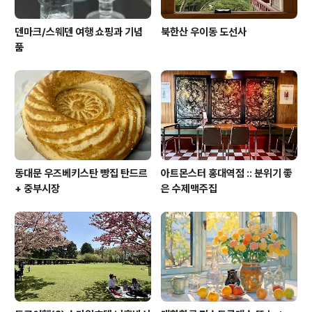
덴마크/스웨덴 여행 쇼핑과 기념
북한산 우이동 도선사
품
동대문 우즈베키스탄 빵집 탄드르
아트몬스터 홍대역점 :: 분위기 좋
+ 중부시장
은 수제맥주집